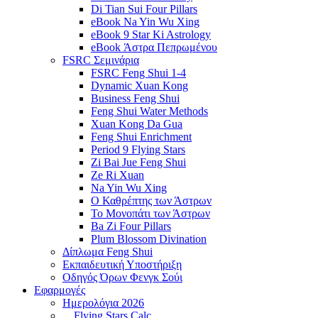
Di Tian Sui Four Pillars
eBook Na Yin Wu Xing
eBook 9 Star Ki Astrology
eBook Άστρα Πεπρωμένου
FSRC Σεμινάρια
FSRC Feng Shui 1-4
Dynamic Xuan Kong
Business Feng Shui
Feng Shui Water Methods
Xuan Kong Da Gua
Feng Shui Enrichment
Period 9 Flying Stars
Zi Bai Jue Feng Shui
Ze Ri Xuan
Na Yin Wu Xing
Ο Καθρέπτης των Άστρων
Το Μονοπάτι των Άστρων
Ba Zi Four Pillars
Plum Blossom Divination
Δίπλωμα Feng Shui
Εκπαιδευτική Υποστήριξη
Οδηγός Όρων Φενγκ Σούι
Εφαρμογές
Ημερολόγια 2026
Flying Stars Calc