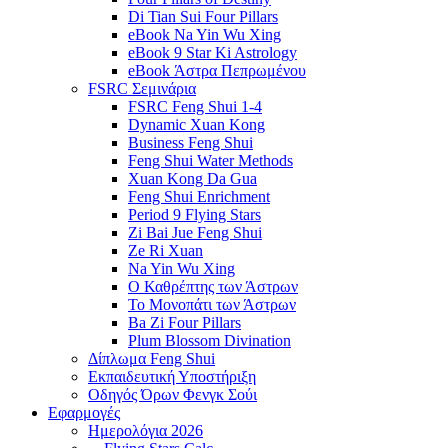
Di Tian Sui Four Pillars
eBook Na Yin Wu Xing
eBook 9 Star Ki Astrology
eBook Άστρα Πεπρωμένου
FSRC Σεμινάρια
FSRC Feng Shui 1-4
Dynamic Xuan Kong
Business Feng Shui
Feng Shui Water Methods
Xuan Kong Da Gua
Feng Shui Enrichment
Period 9 Flying Stars
Zi Bai Jue Feng Shui
Ze Ri Xuan
Na Yin Wu Xing
Ο Καθρέπτης των Άστρων
Το Μονοπάτι των Άστρων
Ba Zi Four Pillars
Plum Blossom Divination
Δίπλωμα Feng Shui
Εκπαιδευτική Υποστήριξη
Οδηγός Όρων Φενγκ Σούι
Εφαρμογές
Ημερολόγια 2026