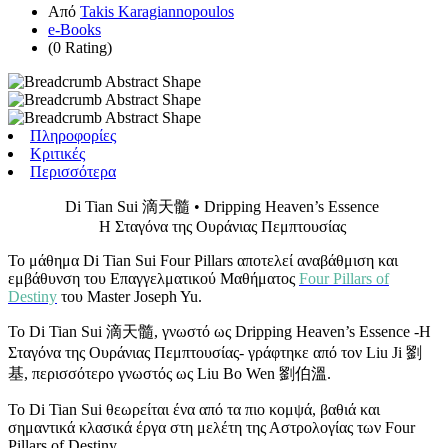
Από
Takis Karagiannopoulos
e-Books
(0 Rating)
Πληροφορίες
Κριτικές
Περισσότερα
Di Tian Sui 滴天髓 • Dripping Heaven’s Essence
Η Σταγόνα της Ουράνιας Πεμπτουσίας
Το μάθημα Di Tian Sui Four Pillars αποτελεί αναβάθμιση και
εμβάθυνση του Επαγγελματικού Μαθήματος
Four Pillars of
Destiny
του Master Joseph Yu.
Το Di Tian Sui 滴天髓, γνωστό ως Dripping Heaven’s Essence -Η
Σταγόνα της Ουράνιας Πεμπτουσίας- γράφτηκε από τον Liu Ji 劉
基, περισσότερο γνωστός ως Liu Bo Wen 劉伯溫.
Το Di Tian Sui θεωρείται ένα από τα πιο κομψά, βαθιά και
σημαντικά κλασικά έργα στη μελέτη της Αστρολογίας των Four
Pillars of Destiny.