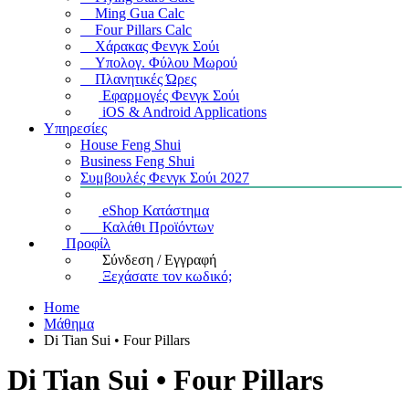
Ming Gua Calc
Four Pillars Calc
Χάρακας Φενγκ Σούι
Υπολογ. Φύλου Μωρού
Πλανητικές Ώρες
Εφαρμογές Φενγκ Σούι
iOS & Android Applications
Υπηρεσίες
House Feng Shui
Business Feng Shui
Συμβουλές Φενγκ Σούι 2027
eShop Κατάστημα
Καλάθι Προϊόντων
Προφίλ
Σύνδεση / Εγγραφή
Ξεχάσατε τον κωδικό;
Home
Μάθημα
Di Tian Sui • Four Pillars
Di Tian Sui • Four Pillars