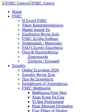
Home
FSRC
Η Σχολή FSRC
Τάκης Καραγιαννόπουλος
Master Joseph Yu
Σύμβουλοι Φενγκ Σούι
FSRC Σελίδα Άρθρων
Testimonials : Μαρτυρίες
FAQ’s Συχνές Ερωτήσεις
Όροι & Προϋποθέσεις
Επικοινωνία
Σύνδεση / Εγγραφή
Σπουδές
Online Σεμινάρια 2026
Σπουδές Φενγκ Σούι
Πως θα Ξεκινήσετε
Εκπαίδευση εξ Αποστάσεως
FSRC Μαθήματα
Μαθήματα Feng Shui
Xuan Kong Da Gua
Yi Jing Professional
Plum Blossom Divination
Four Pillars of Destiny