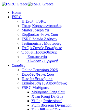
Skip
to
Home
content
FSRC
Η Σχολή FSRC
Τάκης Καραγιαννόπουλος
Master Joseph Yu
Σύμβουλοι Φενγκ Σούι
FSRC Σελίδα Άρθρων
Testimonials : Μαρτυρίες
FAQ’s Συχνές Ερωτήσεις
Όροι & Προϋποθέσεις
Επικοινωνία
Σύνδεση / Εγγραφή
Σπουδές
Online Σεμινάρια 2026
Σπουδές Φενγκ Σούι
Πως θα Ξεκινήσετε
Εκπαίδευση εξ Αποστάσεως
FSRC Μαθήματα
Μαθήματα Feng Shui
Xuan Kong Da Gua
Yi Jing Professional
Plum Blossom Divination
Four Pillars of Destiny