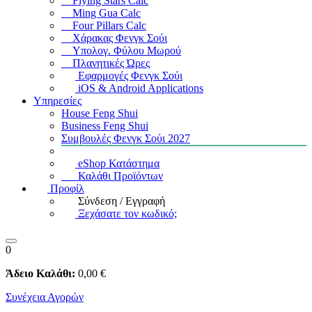
Flying Stars Calc
Ming Gua Calc
Four Pillars Calc
Χάρακας Φενγκ Σούι
Υπολογ. Φύλου Μωρού
Πλανητικές Ώρες
Εφαρμογές Φενγκ Σούι
iOS & Android Applications
Υπηρεσίες
House Feng Shui
Business Feng Shui
Συμβουλές Φενγκ Σούι 2027
eShop Κατάστημα
Καλάθι Προϊόντων
Προφίλ
Σύνδεση / Εγγραφή
Ξεχάσατε τον κωδικό;
0
Άδειο Καλάθι:
0
,00
€
Συνέχεια Αγορών