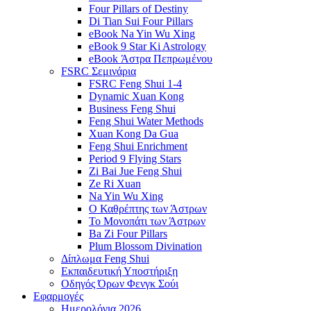
Four Pillars of Destiny
Di Tian Sui Four Pillars
eBook Na Yin Wu Xing
eBook 9 Star Ki Astrology
eBook Άστρα Πεπρωμένου
FSRC Σεμινάρια
FSRC Feng Shui 1-4
Dynamic Xuan Kong
Business Feng Shui
Feng Shui Water Methods
Xuan Kong Da Gua
Feng Shui Enrichment
Period 9 Flying Stars
Zi Bai Jue Feng Shui
Ze Ri Xuan
Na Yin Wu Xing
Ο Καθρέπτης των Άστρων
Το Μονοπάτι των Άστρων
Ba Zi Four Pillars
Plum Blossom Divination
Δίπλωμα Feng Shui
Εκπαιδευτική Υποστήριξη
Οδηγός Όρων Φενγκ Σούι
Εφαρμογές
Ημερολόγια 2026