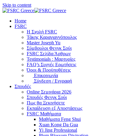
Skip to content
Home
FSRC
Η Σχολή FSRC
Τάκης Καραγιαννόπουλος
Master Joseph Yu
Σύμβουλοι Φενγκ Σούι
FSRC Σελίδα Άρθρων
Testimonials : Μαρτυρίες
FAQ’s Συχνές Ερωτήσεις
Όροι & Προϋποθέσεις
Επικοινωνία
Σύνδεση / Εγγραφή
Σπουδές
Online Σεμινάρια 2026
Σπουδές Φενγκ Σούι
Πως θα Ξεκινήσετε
Εκπαίδευση εξ Αποστάσεως
FSRC Μαθήματα
Μαθήματα Feng Shui
Xuan Kong Da Gua
Yi Jing Professional
Plum Blossom Divination