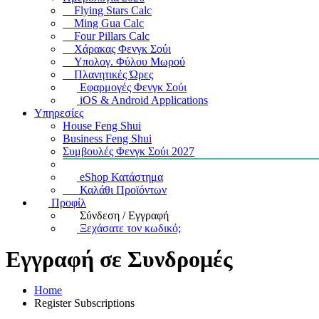
Flying Stars Calc
Ming Gua Calc
Four Pillars Calc
Χάρακας Φενγκ Σούι
Υπολογ. Φύλου Μωρού
Πλανητικές Ώρες
Εφαρμογές Φενγκ Σούι
iOS & Android Applications
Υπηρεσίες
House Feng Shui
Business Feng Shui
Συμβουλές Φενγκ Σούι 2027
eShop Κατάστημα
Καλάθι Προϊόντων
Προφίλ
Σύνδεση / Εγγραφή
Ξεχάσατε τον κωδικό;
Εγγραφή σε Συνδρομές
Home
Register Subscriptions