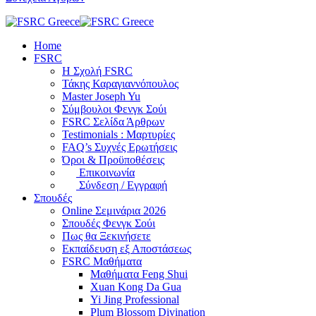
Home
FSRC
Η Σχολή FSRC
Τάκης Καραγιαννόπουλος
Master Joseph Yu
Σύμβουλοι Φενγκ Σούι
FSRC Σελίδα Άρθρων
Testimonials : Μαρτυρίες
FAQ’s Συχνές Ερωτήσεις
Όροι & Προϋποθέσεις
Επικοινωνία
Σύνδεση / Εγγραφή
Σπουδές
Online Σεμινάρια 2026
Σπουδές Φενγκ Σούι
Πως θα Ξεκινήσετε
Εκπαίδευση εξ Αποστάσεως
FSRC Μαθήματα
Μαθήματα Feng Shui
Xuan Kong Da Gua
Yi Jing Professional
Plum Blossom Divination