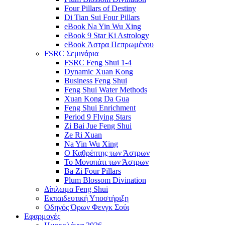
Four Pillars of Destiny
Di Tian Sui Four Pillars
eBook Na Yin Wu Xing
eBook 9 Star Ki Astrology
eBook Άστρα Πεπρωμένου
FSRC Σεμινάρια
FSRC Feng Shui 1-4
Dynamic Xuan Kong
Business Feng Shui
Feng Shui Water Methods
Xuan Kong Da Gua
Feng Shui Enrichment
Period 9 Flying Stars
Zi Bai Jue Feng Shui
Ze Ri Xuan
Na Yin Wu Xing
Ο Καθρέπτης των Άστρων
Το Μονοπάτι των Άστρων
Ba Zi Four Pillars
Plum Blossom Divination
Δίπλωμα Feng Shui
Εκπαιδευτική Υποστήριξη
Οδηγός Όρων Φενγκ Σούι
Εφαρμογές