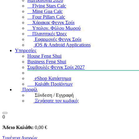
Ημερολόγια 2026
Flying Stars Calc
Ming Gua Calc
Four Pillars Calc
Χάρακας Φενγκ Σούι
Υπολογ. Φύλου Μωρού
Πλανητικές Ώρες
Εφαρμογές Φενγκ Σούι
iOS & Android Applications
Υπηρεσίες
House Feng Shui
Business Feng Shui
Συμβουλές Φενγκ Σούι 2027
eShop Κατάστημα
Καλάθι Προϊόντων
Προφίλ
Σύνδεση / Εγγραφή
Ξεχάσατε τον κωδικό;
0
Άδειο Καλάθι:
0
,00
€
Συνέχεια Αγορών