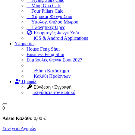
Flying Stars Calc
Ming Gua Calc
Four Pillars Calc
Χάρακας Φενγκ Σούι
Υπολογ. Φύλου Μωρού
Πλανητικές Ώρες
Εφαρμογές Φενγκ Σούι
iOS & Android Applications
Υπηρεσίες
House Feng Shui
Business Feng Shui
Συμβουλές Φενγκ Σούι 2027
eShop Κατάστημα
Καλάθι Προϊόντων
Προφίλ
Σύνδεση / Εγγραφή
Ξεχάσατε τον κωδικό;
0
Άδειο Καλάθι:
0
,00
€
Συνέχεια Αγορών