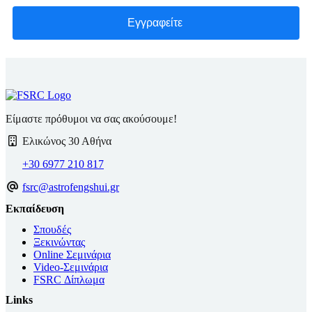
Είμαστε πρόθυμοι να σας ακούσουμε!
Ελικώνος 30 Αθήνα
+30 6977 210 817
fsrc@astrofengshui.gr
Εκπαίδευση
Σπουδές
Ξεκινώντας
Online Σεμινάρια
Video-Σεμινάρια
FSRC Δίπλωμα
Links