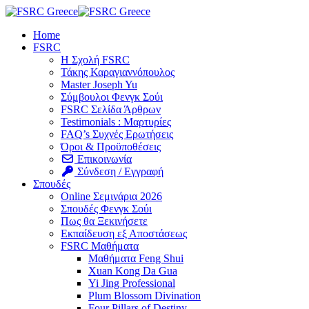
Skip
to
Home
content
FSRC
Η Σχολή FSRC
Τάκης Καραγιαννόπουλος
Master Joseph Yu
Σύμβουλοι Φενγκ Σούι
FSRC Σελίδα Άρθρων
Testimonials : Μαρτυρίες
FAQ’s Συχνές Ερωτήσεις
Όροι & Προϋποθέσεις
Επικοινωνία
Σύνδεση / Εγγραφή
Σπουδές
Online Σεμινάρια 2026
Σπουδές Φενγκ Σούι
Πως θα Ξεκινήσετε
Εκπαίδευση εξ Αποστάσεως
FSRC Μαθήματα
Μαθήματα Feng Shui
Xuan Kong Da Gua
Yi Jing Professional
Plum Blossom Divination
Four Pillars of Destiny