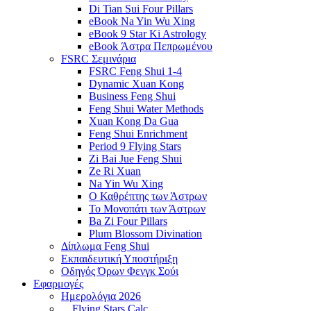
Di Tian Sui Four Pillars
eBook Na Yin Wu Xing
eBook 9 Star Ki Astrology
eBook Άστρα Πεπρωμένου
FSRC Σεμινάρια
FSRC Feng Shui 1-4
Dynamic Xuan Kong
Business Feng Shui
Feng Shui Water Methods
Xuan Kong Da Gua
Feng Shui Enrichment
Period 9 Flying Stars
Zi Bai Jue Feng Shui
Ze Ri Xuan
Na Yin Wu Xing
Ο Καθρέπτης των Άστρων
Το Μονοπάτι των Άστρων
Ba Zi Four Pillars
Plum Blossom Divination
Δίπλωμα Feng Shui
Εκπαιδευτική Υποστήριξη
Οδηγός Όρων Φενγκ Σούι
Εφαρμογές
Ημερολόγια 2026
Flying Stars Calc