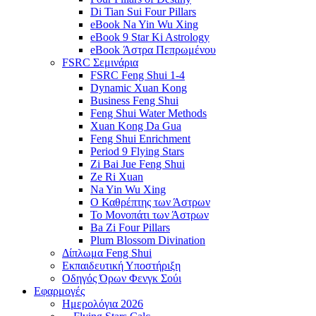
Di Tian Sui Four Pillars
eBook Na Yin Wu Xing
eBook 9 Star Ki Astrology
eBook Άστρα Πεπρωμένου
FSRC Σεμινάρια
FSRC Feng Shui 1-4
Dynamic Xuan Kong
Business Feng Shui
Feng Shui Water Methods
Xuan Kong Da Gua
Feng Shui Enrichment
Period 9 Flying Stars
Zi Bai Jue Feng Shui
Ze Ri Xuan
Na Yin Wu Xing
Ο Καθρέπτης των Άστρων
Το Μονοπάτι των Άστρων
Ba Zi Four Pillars
Plum Blossom Divination
Δίπλωμα Feng Shui
Εκπαιδευτική Υποστήριξη
Οδηγός Όρων Φενγκ Σούι
Εφαρμογές
Ημερολόγια 2026