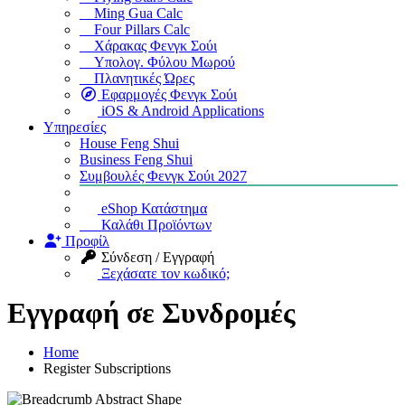
Ming Gua Calc
Four Pillars Calc
Χάρακας Φενγκ Σούι
Υπολογ. Φύλου Μωρού
Πλανητικές Ώρες
Εφαρμογές Φενγκ Σούι
iOS & Android Applications
Υπηρεσίες
House Feng Shui
Business Feng Shui
Συμβουλές Φενγκ Σούι 2027
eShop Κατάστημα
Καλάθι Προϊόντων
Προφίλ
Σύνδεση / Εγγραφή
Ξεχάσατε τον κωδικό;
Εγγραφή σε Συνδρομές
Home
Register Subscriptions