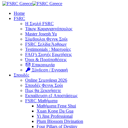
Home
FSRC
Η Σχολή FSRC
Τάκης Καραγιαννόπουλος
Master Joseph Yu
Σύμβουλοι Φενγκ Σούι
FSRC Σελίδα Άρθρων
Testimonials : Μαρτυρίες
FAQ’s Συχνές Ερωτήσεις
Όροι & Προϋποθέσεις
Επικοινωνία
Σύνδεση / Εγγραφή
Σπουδές
Online Σεμινάρια 2026
Σπουδές Φενγκ Σούι
Πως θα Ξεκινήσετε
Εκπαίδευση εξ Αποστάσεως
FSRC Μαθήματα
Μαθήματα Feng Shui
Xuan Kong Da Gua
Yi Jing Professional
Plum Blossom Divination
Four Pillars of Destiny