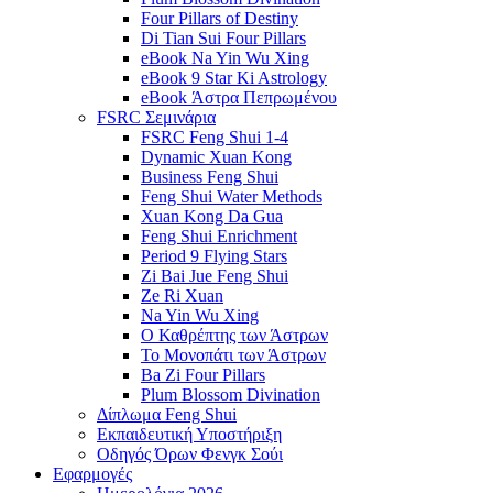
Four Pillars of Destiny
Di Tian Sui Four Pillars
eBook Na Yin Wu Xing
eBook 9 Star Ki Astrology
eBook Άστρα Πεπρωμένου
FSRC Σεμινάρια
FSRC Feng Shui 1-4
Dynamic Xuan Kong
Business Feng Shui
Feng Shui Water Methods
Xuan Kong Da Gua
Feng Shui Enrichment
Period 9 Flying Stars
Zi Bai Jue Feng Shui
Ze Ri Xuan
Na Yin Wu Xing
Ο Καθρέπτης των Άστρων
Το Μονοπάτι των Άστρων
Ba Zi Four Pillars
Plum Blossom Divination
Δίπλωμα Feng Shui
Εκπαιδευτική Υποστήριξη
Οδηγός Όρων Φενγκ Σούι
Εφαρμογές