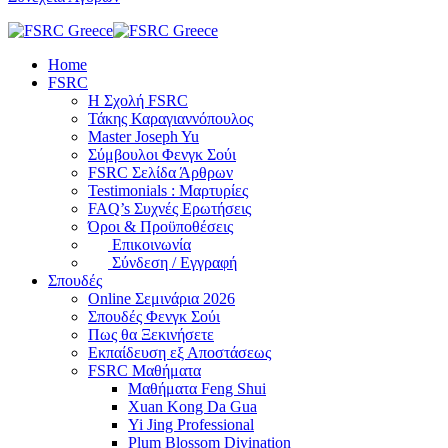
Home
FSRC
Η Σχολή FSRC
Τάκης Καραγιαννόπουλος
Master Joseph Yu
Σύμβουλοι Φενγκ Σούι
FSRC Σελίδα Άρθρων
Testimonials : Μαρτυρίες
FAQ’s Συχνές Ερωτήσεις
Όροι & Προϋποθέσεις
Επικοινωνία
Σύνδεση / Εγγραφή
Σπουδές
Online Σεμινάρια 2026
Σπουδές Φενγκ Σούι
Πως θα Ξεκινήσετε
Εκπαίδευση εξ Αποστάσεως
FSRC Μαθήματα
Μαθήματα Feng Shui
Xuan Kong Da Gua
Yi Jing Professional
Plum Blossom Divination