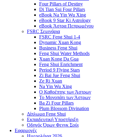
Four Pillars of Destiny
Di Tian Sui Four Pillars
eBook Na Yin Wu Xing
eBook 9 Star Ki Astrology
eBook Άστρα Πεπρωμένου
FSRC Σεμινάρια
FSRC Feng Shui 1-4
Dynamic Xuan Kong
Business Feng Shui
Feng Shui Water Methods
Xuan Kong Da Gua
Feng Shui Enrichment
Period 9 Flying Stars
Zi Bai Jue Feng Shui
Ze Ri Xuan
Na Yin Wu Xing
Ο Καθρέπτης των Άστρων
Το Μονοπάτι των Άστρων
Ba Zi Four Pillars
Plum Blossom Divination
Δίπλωμα Feng Shui
Εκπαιδευτική Υποστήριξη
Οδηγός Όρων Φενγκ Σούι
Εφαρμογές
Ημερολόγια 2026