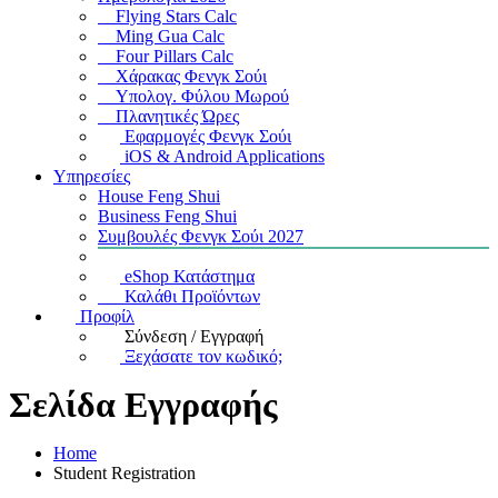
Flying Stars Calc
Ming Gua Calc
Four Pillars Calc
Χάρακας Φενγκ Σούι
Υπολογ. Φύλου Μωρού
Πλανητικές Ώρες
Εφαρμογές Φενγκ Σούι
iOS & Android Applications
Υπηρεσίες
House Feng Shui
Business Feng Shui
Συμβουλές Φενγκ Σούι 2027
eShop Κατάστημα
Καλάθι Προϊόντων
Προφίλ
Σύνδεση / Εγγραφή
Ξεχάσατε τον κωδικό;
Σελίδα Εγγραφής
Home
Student Registration