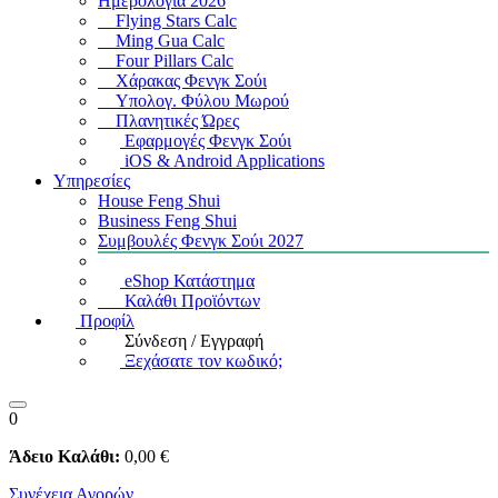
Ημερολόγια 2026
Flying Stars Calc
Ming Gua Calc
Four Pillars Calc
Χάρακας Φενγκ Σούι
Υπολογ. Φύλου Μωρού
Πλανητικές Ώρες
Εφαρμογές Φενγκ Σούι
iOS & Android Applications
Υπηρεσίες
House Feng Shui
Business Feng Shui
Συμβουλές Φενγκ Σούι 2027
eShop Κατάστημα
Καλάθι Προϊόντων
Προφίλ
Σύνδεση / Εγγραφή
Ξεχάσατε τον κωδικό;
0
Άδειο Καλάθι:
0
,00
€
Συνέχεια Αγορών