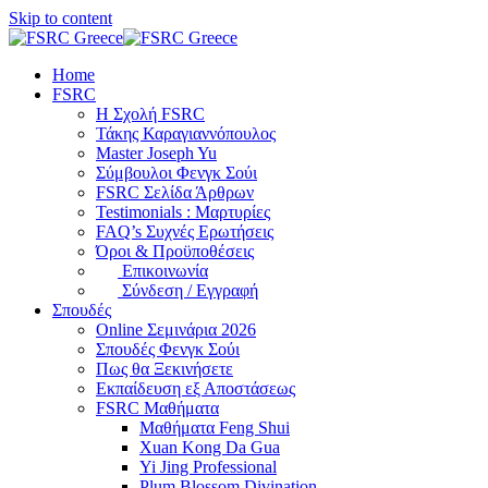
Skip to content
Home
FSRC
Η Σχολή FSRC
Τάκης Καραγιαννόπουλος
Master Joseph Yu
Σύμβουλοι Φενγκ Σούι
FSRC Σελίδα Άρθρων
Testimonials : Μαρτυρίες
FAQ’s Συχνές Ερωτήσεις
Όροι & Προϋποθέσεις
Επικοινωνία
Σύνδεση / Εγγραφή
Σπουδές
Online Σεμινάρια 2026
Σπουδές Φενγκ Σούι
Πως θα Ξεκινήσετε
Εκπαίδευση εξ Αποστάσεως
FSRC Μαθήματα
Μαθήματα Feng Shui
Xuan Kong Da Gua
Yi Jing Professional
Plum Blossom Divination