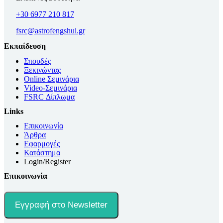
+30 6977 210 817
fsrc@astrofengshui.gr
Εκπαίδευση
Σπουδές
Ξεκινώντας
Online Σεμινάρια
Video-Σεμινάρια
FSRC Δίπλωμα
Links
Επικοινωνία
Άρθρα
Εφαρμογές
Κατάστημα
Login/Register
Επικοινωνία
Εγγραφή στο Newsletter