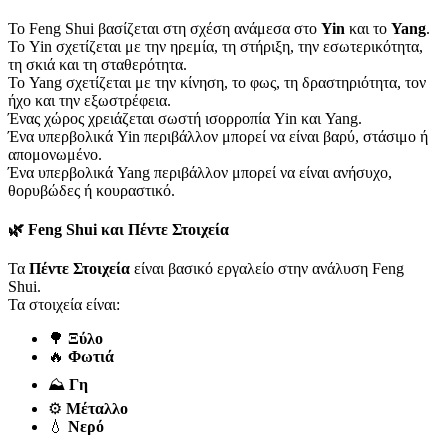
Το Feng Shui βασίζεται στη σχέση ανάμεσα στο
Yin
και το
Yang
.
Το Yin σχετίζεται με την ηρεμία, τη στήριξη, την εσωτερικότητα,
τη σκιά και τη σταθερότητα.
Το Yang σχετίζεται με την κίνηση, το φως, τη δραστηριότητα, τον
ήχο και την εξωστρέφεια.
Ένας χώρος χρειάζεται σωστή ισορροπία Yin και Yang.
Ένα υπερβολικά Yin περιβάλλον μπορεί να είναι βαρύ, στάσιμο ή
απομονωμένο.
Ένα υπερβολικά Yang περιβάλλον μπορεί να είναι ανήσυχο,
θορυβώδες ή κουραστικό.
🌿 Feng Shui και Πέντε Στοιχεία
Τα
Πέντε Στοιχεία
είναι βασικό εργαλείο στην ανάλυση Feng
Shui.
Τα στοιχεία είναι:
🌳
Ξύλο
🔥
Φωτιά
⛰️
Γη
⚙️
Μέταλλο
💧
Νερό