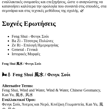
εναλλακτικές ονομασίες και επεξηγήσεις, ώστε ο αναγνώστης να
κατανοήσει καλύτερα την ορολογία που συναντά στις σπουδές, στα
σεμινάρια και στις τεχνικές μεθόδους της σχολής. 🌿
Συχνές Ερωτήσεις
Feng Shui - Φενγκ Σούι
Ba Zi - Τέσσερις Πυλώνες
Ze Ri - Επιλογή Ημερομηνίας
General - Γενικά
Ιστορικές Μορφές
Feng Shui 風水 / Φενγκ Σούι
🌬️💧 Feng Shui 風水 / Φενγκ Σούι
Alternative Terms:
Feng Shui, Wind and Water, Wind & Water, Chinese Geomancy,
Kan Yu, 風水, 风水
Εναλλακτικοί Όροι:
Φενγκ Σούι, Άνεμος και Νερό, Κινέζικη Γεωμαντεία, Kan Yu, 風