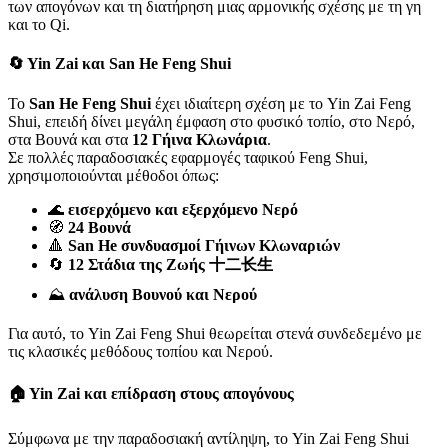
των απογόνων και τη διατήρηση μιας αρμονικής σχέσης με τη γη
και το Qi.
🔄 Yin Zai και San He Feng Shui
Το
San He Feng Shui
έχει ιδιαίτερη σχέση με το Yin Zai Feng
Shui, επειδή δίνει μεγάλη έμφαση στο φυσικό τοπίο, στο Νερό,
στα Βουνά και στα
12 Γήινα Κλωνάρια
.
Σε πολλές παραδοσιακές εφαρμογές ταφικού Feng Shui,
χρησιμοποιούνται μέθοδοι όπως:
🌊
εισερχόμενο και εξερχόμενο Νερό
🧭
24 Βουνά
🔺
San He συνδυασμοί Γήινων Κλωναριών
🔄
12 Στάδια της Ζωής 十二长生
⛰️
ανάλυση Βουνού και Νερού
Για αυτό, το Yin Zai Feng Shui θεωρείται στενά συνδεδεμένο με
τις κλασικές μεθόδους τοπίου και Νερού.
🏠 Yin Zai και επίδραση στους απογόνους
Σύμφωνα με την παραδοσιακή αντίληψη, το Yin Zai Feng Shui