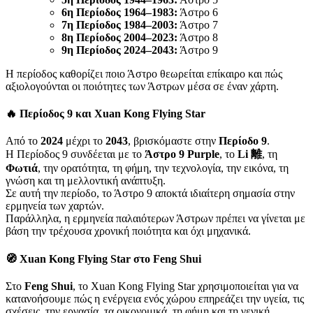
6η Περίοδος 1964–1983:
Άστρο 6
7η Περίοδος 1984–2003:
Άστρο 7
8η Περίοδος 2004–2023:
Άστρο 8
9η Περίοδος 2024–2043:
Άστρο 9
Η περίοδος καθορίζει ποιο Άστρο θεωρείται επίκαιρο και πώς
αξιολογούνται οι ποιότητες των Άστρων μέσα σε έναν χάρτη.
🔥 Περίοδος 9 και Xuan Kong Flying Star
Από το
2024
μέχρι το
2043
, βρισκόμαστε στην
Περίοδο 9
.
Η Περίοδος 9 συνδέεται με το
Άστρο 9 Purple
, το
Li 離
, τη
Φωτιά
, την ορατότητα, τη φήμη, την τεχνολογία, την εικόνα, τη
γνώση και τη μελλοντική ανάπτυξη.
Σε αυτή την περίοδο, το Άστρο 9 αποκτά ιδιαίτερη σημασία στην
ερμηνεία των χαρτών.
Παράλληλα, η ερμηνεία παλαιότερων Άστρων πρέπει να γίνεται με
βάση την τρέχουσα χρονική ποιότητα και όχι μηχανικά.
🧭 Xuan Kong Flying Star στο Feng Shui
Στο
Feng Shui
, το Xuan Kong Flying Star χρησιμοποιείται για να
κατανοήσουμε πώς η ενέργεια ενός χώρου επηρεάζει την υγεία, τις
σχέσεις, την εργασία, τα οικονομικά, τη φήμη και τη γενική