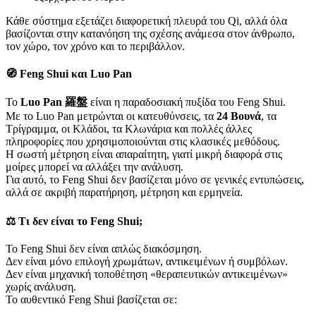
Κάθε σύστημα εξετάζει διαφορετική πλευρά του Qi, αλλά όλα
βασίζονται στην κατανόηση της σχέσης ανάμεσα στον άνθρωπο,
τον χώρο, τον χρόνο και το περιβάλλον.
🧭 Feng Shui και Luo Pan
Το
Luo Pan 羅盤
είναι η παραδοσιακή πυξίδα του Feng Shui.
Με το Luo Pan μετρώνται οι κατευθύνσεις, τα
24 Βουνά
, τα
Τρίγραμμα, οι Κλάδοι, τα Κλωνάρια και πολλές άλλες
πληροφορίες που χρησιμοποιούνται στις κλασικές μεθόδους.
Η σωστή μέτρηση είναι απαραίτητη, γιατί μικρή διαφορά στις
μοίρες μπορεί να αλλάξει την ανάλυση.
Για αυτό, το Feng Shui δεν βασίζεται μόνο σε γενικές εντυπώσεις,
αλλά σε ακριβή παρατήρηση, μέτρηση και ερμηνεία.
⚖️ Τι δεν είναι το Feng Shui;
Το Feng Shui δεν είναι απλώς διακόσμηση.
Δεν είναι μόνο επιλογή χρωμάτων, αντικειμένων ή συμβόλων.
Δεν είναι μηχανική τοποθέτηση «θεραπευτικών αντικειμένων»
χωρίς ανάλυση.
Το αυθεντικό Feng Shui βασίζεται σε: