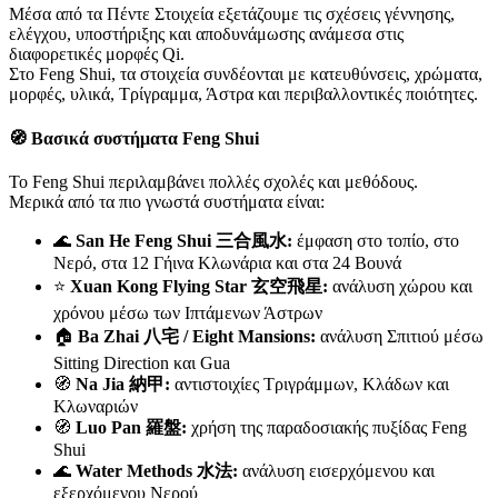
Μέσα από τα Πέντε Στοιχεία εξετάζουμε τις σχέσεις γέννησης,
ελέγχου, υποστήριξης και αποδυνάμωσης ανάμεσα στις
διαφορετικές μορφές Qi.
Στο Feng Shui, τα στοιχεία συνδέονται με κατευθύνσεις, χρώματα,
μορφές, υλικά, Τρίγραμμα, Άστρα και περιβαλλοντικές ποιότητες.
🧭 Βασικά συστήματα Feng Shui
Το Feng Shui περιλαμβάνει πολλές σχολές και μεθόδους.
Μερικά από τα πιο γνωστά συστήματα είναι:
🌊
San He Feng Shui 三合風水:
έμφαση στο τοπίο, στο
Νερό, στα 12 Γήινα Κλωνάρια και στα 24 Βουνά
⭐
Xuan Kong Flying Star 玄空飛星:
ανάλυση χώρου και
χρόνου μέσω των Ιπτάμενων Άστρων
🏠
Ba Zhai 八宅 / Eight Mansions:
ανάλυση Σπιτιού μέσω
Sitting Direction και Gua
🧭
Na Jia 納甲:
αντιστοιχίες Τριγράμμων, Κλάδων και
Κλωναριών
🧭
Luo Pan 羅盤:
χρήση της παραδοσιακής πυξίδας Feng
Shui
🌊
Water Methods 水法:
ανάλυση εισερχόμενου και
εξερχόμενου Νερού