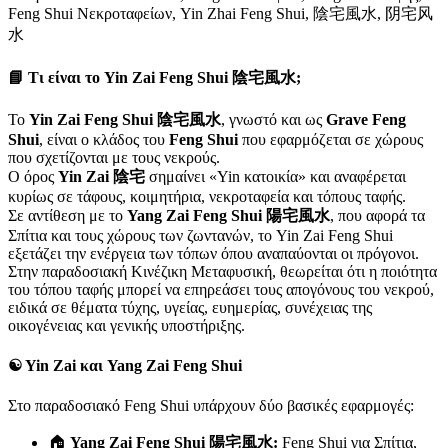
Feng Shui Νεκροταφείων, Yin Zhai Feng Shui, 陰宅風水, 阴宅风
水
📘 Τι είναι το Yin Zai Feng Shui 陰宅風水;
Το
Yin Zai Feng Shui 陰宅風水
, γνωστό και ως
Grave Feng
Shui
, είναι ο κλάδος του
Feng Shui
που εφαρμόζεται σε χώρους
που σχετίζονται με τους νεκρούς.
Ο όρος
Yin Zai 陰宅
σημαίνει «Yin κατοικία» και αναφέρεται
κυρίως σε τάφους, κοιμητήρια, νεκροταφεία και τόπους ταφής.
Σε αντίθεση με το
Yang Zai Feng Shui 陽宅風水
, που αφορά τα
Σπίτια και τους χώρους των ζωντανών, το Yin Zai Feng Shui
εξετάζει την ενέργεια των τόπων όπου αναπαύονται οι πρόγονοι.
Στην παραδοσιακή Κινέζικη Μεταφυσική, θεωρείται ότι η ποιότητα
του τόπου ταφής μπορεί να επηρεάσει τους απογόνους του νεκρού,
ειδικά σε θέματα τύχης, υγείας, ευημερίας, συνέχειας της
οικογένειας και γενικής υποστήριξης.
☯️ Yin Zai και Yang Zai Feng Shui
Στο παραδοσιακό Feng Shui υπάρχουν δύο βασικές εφαρμογές:
🏠
Yang Zai Feng Shui 陽宅風水:
Feng Shui για Σπίτια,