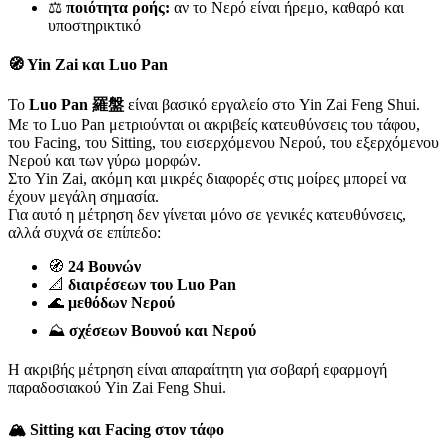
⚖️
ποιότητα ροής:
αν το Νερό είναι ήρεμο, καθαρό και
υποστηρικτικό
🧭 Yin Zai και Luo Pan
Το
Luo Pan 羅盤
είναι βασικό εργαλείο στο Yin Zai Feng Shui.
Με το Luo Pan μετριούνται οι ακριβείς κατευθύνσεις του τάφου,
του Facing, του Sitting, του εισερχόμενου Νερού, του εξερχόμενου
Νερού και των γύρω μορφών.
Στο Yin Zai, ακόμη και μικρές διαφορές στις μοίρες μπορεί να
έχουν μεγάλη σημασία.
Για αυτό η μέτρηση δεν γίνεται μόνο σε γενικές κατευθύνσεις,
αλλά συχνά σε επίπεδο:
🧭
24 Βουνών
📐
διαιρέσεων του Luo Pan
🌊
μεθόδων Νερού
⛰️
σχέσεων Βουνού και Νερού
Η ακριβής μέτρηση είναι απαραίτητη για σοβαρή εφαρμογή
παραδοσιακού Yin Zai Feng Shui.
🏔️ Sitting και Facing στον τάφο