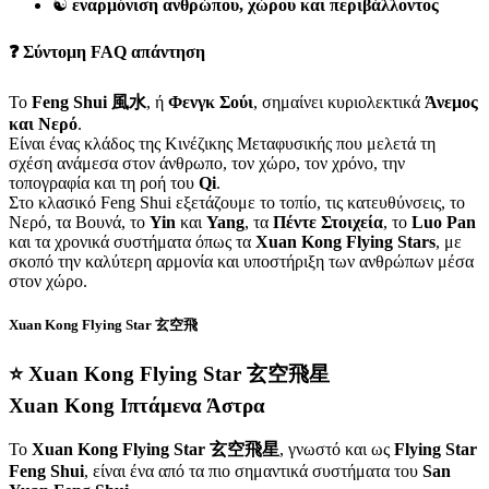
☯️
εναρμόνιση ανθρώπου, χώρου και περιβάλλοντος
❓ Σύντομη FAQ απάντηση
Το
Feng Shui 風水
, ή
Φενγκ Σούι
, σημαίνει κυριολεκτικά
Άνεμος
και Νερό
.
Είναι ένας κλάδος της Κινέζικης Μεταφυσικής που μελετά τη
σχέση ανάμεσα στον άνθρωπο, τον χώρο, τον χρόνο, την
τοπογραφία και τη ροή του
Qi
.
Στο κλασικό Feng Shui εξετάζουμε το τοπίο, τις κατευθύνσεις, το
Νερό, τα Βουνά, το
Yin
και
Yang
, τα
Πέντε Στοιχεία
, το
Luo Pan
και τα χρονικά συστήματα όπως τα
Xuan Kong Flying Stars
, με
σκοπό την καλύτερη αρμονία και υποστήριξη των ανθρώπων μέσα
στον χώρο.
Xuan Kong Flying Star 玄空飛
⭐ Xuan Kong Flying Star 玄空飛星
Xuan Kong Ιπτάμενα Άστρα
Το
Xuan Kong Flying Star 玄空飛星
, γνωστό και ως
Flying Star
Feng Shui
, είναι ένα από τα πιο σημαντικά συστήματα του
San