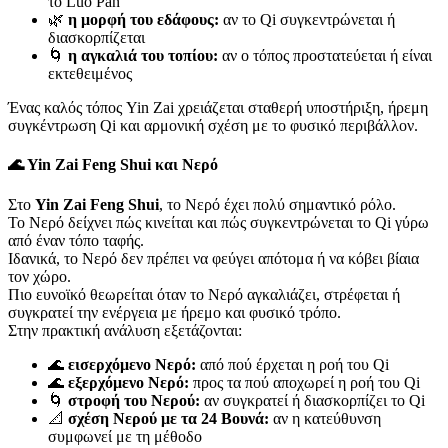
το Luo Pan
🌿
η μορφή του εδάφους:
αν το Qi συγκεντρώνεται ή
διασκορπίζεται
🌀
η αγκαλιά του τοπίου:
αν ο τόπος προστατεύεται ή είναι
εκτεθειμένος
Ένας καλός τόπος Yin Zai χρειάζεται σταθερή υποστήριξη, ήρεμη
συγκέντρωση Qi και αρμονική σχέση με το φυσικό περιβάλλον.
🌊 Yin Zai Feng Shui και Νερό
Στο
Yin Zai Feng Shui
, το Νερό έχει πολύ σημαντικό ρόλο.
Το Νερό δείχνει πώς κινείται και πώς συγκεντρώνεται το Qi γύρω
από έναν τόπο ταφής.
Ιδανικά, το Νερό δεν πρέπει να φεύγει απότομα ή να κόβει βίαια
τον χώρο.
Πιο ευνοϊκό θεωρείται όταν το Νερό αγκαλιάζει, στρέφεται ή
συγκρατεί την ενέργεια με ήρεμο και φυσικό τρόπο.
Στην πρακτική ανάλυση εξετάζονται:
🌊
εισερχόμενο Νερό:
από πού έρχεται η ροή του Qi
🌊
εξερχόμενο Νερό:
προς τα πού αποχωρεί η ροή του Qi
🌀
στροφή του Νερού:
αν συγκρατεί ή διασκορπίζει το Qi
📐
σχέση Νερού με τα 24 Βουνά:
αν η κατεύθυνση
συμφωνεί με τη μέθοδο