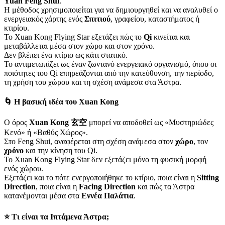
Yuan Feng Shui
.
Η μέθοδος χρησιμοποιείται για να δημιουργηθεί και να αναλυθεί ο
ενεργειακός χάρτης ενός
Σπιτιού
, γραφείου, καταστήματος ή
κτιρίου.
Το Xuan Kong Flying Star εξετάζει πώς το
Qi
κινείται και
μεταβάλλεται μέσα στον χώρο και στον χρόνο.
Δεν βλέπει ένα κτίριο ως κάτι στατικό.
Το αντιμετωπίζει ως έναν ζωντανό ενεργειακό οργανισμό, όπου οι
ποιότητες του Qi επηρεάζονται από την κατεύθυνση, την περίοδο,
τη χρήση του χώρου και τη σχέση ανάμεσα στα Άστρα.
🌀 Η βασική ιδέα του Xuan Kong
Ο όρος
Xuan Kong 玄空
μπορεί να αποδοθεί ως «Μυστηριώδες
Κενό» ή «Βαθύς Χώρος».
Στο Feng Shui, αναφέρεται στη σχέση ανάμεσα στον
χώρο
, τον
χρόνο
και την κίνηση του Qi.
Το Xuan Kong Flying Star δεν εξετάζει μόνο τη φυσική μορφή
ενός χώρου.
Εξετάζει και το πότε ενεργοποιήθηκε το κτίριο, ποια είναι η
Sitting
Direction
, ποια είναι η
Facing Direction
και πώς τα Άστρα
κατανέμονται μέσα στα
Εννέα Παλάτια
.
⭐ Τι είναι τα Ιπτάμενα Άστρα;