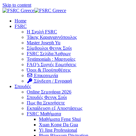
Skip to content
Home
FSRC
Η Σχολή FSRC
Τάκης Καραγιαννόπουλος
Master Joseph Yu
Σύμβουλοι Φενγκ Σούι
FSRC Σελίδα Άρθρων
Testimonials : Μαρτυρίες
FAQ’s Συχνές Ερωτήσεις
Όροι & Προϋποθέσεις
Επικοινωνία
Σύνδεση / Εγγραφή
Σπουδές
Online Σεμινάρια 2026
Σπουδές Φενγκ Σούι
Πως θα Ξεκινήσετε
Εκπαίδευση εξ Αποστάσεως
FSRC Μαθήματα
Μαθήματα Feng Shui
Xuan Kong Da Gua
Yi Jing Professional
Plum Blossom Divination