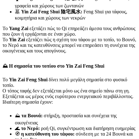
γραφεία και χώρους των ζωντανών
墓
Yin Zai Feng Shui 陰宅風水:
Feng Shui για τάφους,
κοιμητήρια και χώρους των νεκρών
Το
Yang Zai
εξετάζει πώς το Qi επηρεάζει άμεσα τους ανθρώπους
που ζουν ή εργάζονται σε έναν χώρο.
Το
Yin Zai
εξετάζει πώς η σχέση του τάφου με το τοπίο, το Βουνό,
το Νερό και τις κατευθύνσεις μπορεί να επηρεάσει τη συνέχεια της
οικογένειας και τους απογόνους.
⛰️ Η σημασία του τοπίου στο Yin Zai Feng Shui
Το
Yin Zai Feng Shui
δίνει πολύ μεγάλη σημασία στο φυσικό
τοπίο.
Ο τόπος ταφής δεν εξετάζεται μόνο ως ένα σημείο πάνω στη γη.
Εξετάζεται ως μέρος ενός ευρύτερου ενεργειακού περιβάλλοντος.
Ιδιαίτερη σημασία έχουν:
⛰️
τα Βουνά:
στήριξη, προστασία και συνέχεια της
οικογένειας
🌊
το Νερό:
ροή Qi, συγκέντρωση και διατήρηση ευημερίας
🧭
η κατεύθυνση του τάφου:
σύνδεση με τα 24 Βουνά και