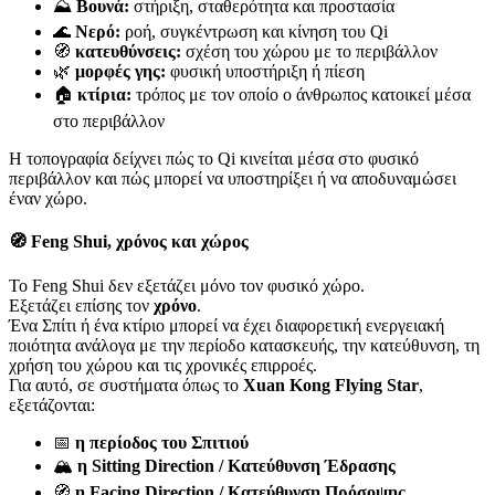
⛰️
Βουνά:
στήριξη, σταθερότητα και προστασία
🌊
Νερό:
ροή, συγκέντρωση και κίνηση του Qi
🧭
κατευθύνσεις:
σχέση του χώρου με το περιβάλλον
🌿
μορφές γης:
φυσική υποστήριξη ή πίεση
🏠
κτίρια:
τρόπος με τον οποίο ο άνθρωπος κατοικεί μέσα
στο περιβάλλον
Η τοπογραφία δείχνει πώς το Qi κινείται μέσα στο φυσικό
περιβάλλον και πώς μπορεί να υποστηρίξει ή να αποδυναμώσει
έναν χώρο.
🧭 Feng Shui, χρόνος και χώρος
Το Feng Shui δεν εξετάζει μόνο τον φυσικό χώρο.
Εξετάζει επίσης τον
χρόνο
.
Ένα Σπίτι ή ένα κτίριο μπορεί να έχει διαφορετική ενεργειακή
ποιότητα ανάλογα με την περίοδο κατασκευής, την κατεύθυνση, τη
χρήση του χώρου και τις χρονικές επιρροές.
Για αυτό, σε συστήματα όπως το
Xuan Kong Flying Star
,
εξετάζονται:
📅
η περίοδος του Σπιτιού
🏔️
η Sitting Direction / Κατεύθυνση Έδρασης
🧭
η Facing Direction / Κατεύθυνση Πρόσοψης