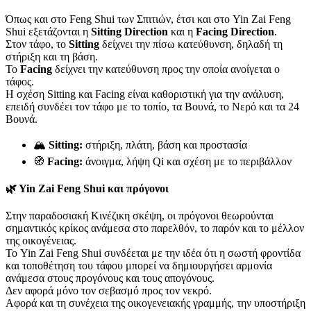
Όπως και στο Feng Shui των Σπιτιών, έτσι και στο Yin Zai Feng
Shui εξετάζονται η
Sitting Direction
και η
Facing Direction
.
Στον τάφο, το
Sitting
δείχνει την πίσω κατεύθυνση, δηλαδή τη
στήριξη και τη βάση.
Το
Facing
δείχνει την κατεύθυνση προς την οποία ανοίγεται ο
τάφος.
Η σχέση Sitting και Facing είναι καθοριστική για την ανάλυση,
επειδή συνδέει τον τάφο με το τοπίο, τα Βουνά, το Νερό και τα 24
Βουνά.
🏔️
Sitting:
στήριξη, πλάτη, βάση και προστασία
🧭
Facing:
άνοιγμα, λήψη Qi και σχέση με το περιβάλλον
🌿 Yin Zai Feng Shui και πρόγονοι
Στην παραδοσιακή Κινέζικη σκέψη, οι πρόγονοι θεωρούνται
σημαντικός κρίκος ανάμεσα στο παρελθόν, το παρόν και το μέλλον
της οικογένειας.
Το Yin Zai Feng Shui συνδέεται με την ιδέα ότι η σωστή φροντίδα
και τοποθέτηση του τάφου μπορεί να δημιουργήσει αρμονία
ανάμεσα στους προγόνους και τους απογόνους.
Δεν αφορά μόνο τον σεβασμό προς τον νεκρό.
Αφορά και τη συνέχεια της οικογενειακής γραμμής, την υποστήριξη