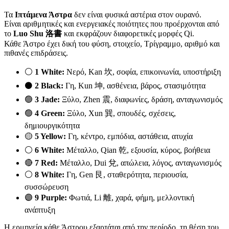
Τα
Ιπτάμενα Άστρα
δεν είναι φυσικά αστέρια στον ουρανό.
Είναι αριθμητικές και ενεργειακές ποιότητες που προέρχονται από
το
Luo Shu 洛書
και εκφράζουν διαφορετικές μορφές Qi.
Κάθε Άστρο έχει δική του φύση, στοιχείο, Τρίγραμμο, αριθμό και
πιθανές επιδράσεις.
⚪
1 White:
Νερό, Kan 坎, σοφία, επικοινωνία, υποστήριξη
⚫
2 Black:
Γη, Kun 坤, ασθένεια, βάρος, στασιμότητα
🟢
3 Jade:
Ξύλο, Zhen 震, διαφωνίες, δράση, ανταγωνισμός
🟢
4 Green:
Ξύλο, Xun 巽, σπουδές, σχέσεις,
δημιουργικότητα
🟡
5 Yellow:
Γη, κέντρο, εμπόδια, αστάθεια, ατυχία
⚪
6 White:
Μέταλλο, Qian 乾, εξουσία, κύρος, βοήθεια
🔴
7 Red:
Μέταλλο, Dui 兌, απώλεια, λόγος, ανταγωνισμός
⚪
8 White:
Γη, Gen 艮, σταθερότητα, περιουσία,
συσσώρευση
🟣
9 Purple:
Φωτιά, Li 離, χαρά, φήμη, μελλοντική
ανάπτυξη
Η ερμηνεία κάθε Άστρου εξαρτάται από την περίοδο, τη θέση του,