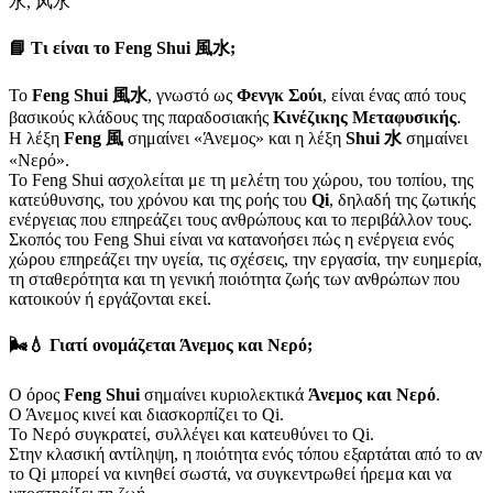
水, 风水
📘 Τι είναι το Feng Shui 風水;
Το
Feng Shui 風水
, γνωστό ως
Φενγκ Σούι
, είναι ένας από τους
βασικούς κλάδους της παραδοσιακής
Κινέζικης Μεταφυσικής
.
Η λέξη
Feng 風
σημαίνει «Άνεμος» και η λέξη
Shui 水
σημαίνει
«Νερό».
Το Feng Shui ασχολείται με τη μελέτη του χώρου, του τοπίου, της
κατεύθυνσης, του χρόνου και της ροής του
Qi
, δηλαδή της ζωτικής
ενέργειας που επηρεάζει τους ανθρώπους και το περιβάλλον τους.
Σκοπός του Feng Shui είναι να κατανοήσει πώς η ενέργεια ενός
χώρου επηρεάζει την υγεία, τις σχέσεις, την εργασία, την ευημερία,
τη σταθερότητα και τη γενική ποιότητα ζωής των ανθρώπων που
κατοικούν ή εργάζονται εκεί.
🌬️💧 Γιατί ονομάζεται Άνεμος και Νερό;
Ο όρος
Feng Shui
σημαίνει κυριολεκτικά
Άνεμος και Νερό
.
Ο Άνεμος κινεί και διασκορπίζει το Qi.
Το Νερό συγκρατεί, συλλέγει και κατευθύνει το Qi.
Στην κλασική αντίληψη, η ποιότητα ενός τόπου εξαρτάται από το αν
το Qi μπορεί να κινηθεί σωστά, να συγκεντρωθεί ήρεμα και να