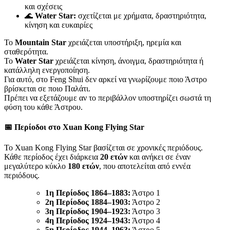
και σχέσεις
🌊
Water Star:
σχετίζεται με χρήματα, δραστηριότητα,
κίνηση και ευκαιρίες
Το
Mountain Star
χρειάζεται υποστήριξη, ηρεμία και
σταθερότητα.
Το
Water Star
χρειάζεται κίνηση, άνοιγμα, δραστηριότητα ή
κατάλληλη ενεργοποίηση.
Για αυτό, στο Feng Shui δεν αρκεί να γνωρίζουμε ποιο Άστρο
βρίσκεται σε ποιο Παλάτι.
Πρέπει να εξετάζουμε αν το περιβάλλον υποστηρίζει σωστά τη
φύση του κάθε Άστρου.
📅 Περίοδοι στο Xuan Kong Flying Star
Το Xuan Kong Flying Star βασίζεται σε χρονικές περιόδους.
Κάθε περίοδος έχει διάρκεια
20 ετών
και ανήκει σε έναν
μεγαλύτερο κύκλο
180 ετών
, που αποτελείται από εννέα
περιόδους.
1η Περίοδος 1864–1883:
Άστρο 1
2η Περίοδος 1884–1903:
Άστρο 2
3η Περίοδος 1904–1923:
Άστρο 3
4η Περίοδος 1924–1943:
Άστρο 4
5η Περίοδος 1944–1963:
Άστρο 5