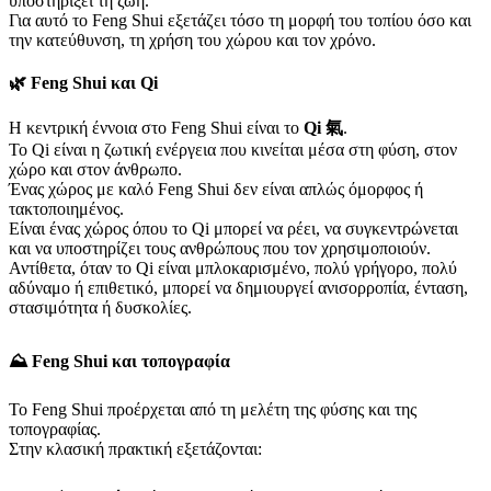
υποστηρίξει τη ζωή.
Για αυτό το Feng Shui εξετάζει τόσο τη μορφή του τοπίου όσο και
την κατεύθυνση, τη χρήση του χώρου και τον χρόνο.
🌿 Feng Shui και Qi
Η κεντρική έννοια στο Feng Shui είναι το
Qi 氣
.
Το Qi είναι η ζωτική ενέργεια που κινείται μέσα στη φύση, στον
χώρο και στον άνθρωπο.
Ένας χώρος με καλό Feng Shui δεν είναι απλώς όμορφος ή
τακτοποιημένος.
Είναι ένας χώρος όπου το Qi μπορεί να ρέει, να συγκεντρώνεται
και να υποστηρίζει τους ανθρώπους που τον χρησιμοποιούν.
Αντίθετα, όταν το Qi είναι μπλοκαρισμένο, πολύ γρήγορο, πολύ
αδύναμο ή επιθετικό, μπορεί να δημιουργεί ανισορροπία, ένταση,
στασιμότητα ή δυσκολίες.
⛰️ Feng Shui και τοπογραφία
Το Feng Shui προέρχεται από τη μελέτη της φύσης και της
τοπογραφίας.
Στην κλασική πρακτική εξετάζονται: