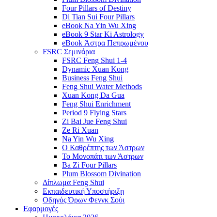
Four Pillars of Destiny
Di Tian Sui Four Pillars
eBook Na Yin Wu Xing
eBook 9 Star Ki Astrology
eBook Άστρα Πεπρωμένου
FSRC Σεμινάρια
FSRC Feng Shui 1-4
Dynamic Xuan Kong
Business Feng Shui
Feng Shui Water Methods
Xuan Kong Da Gua
Feng Shui Enrichment
Period 9 Flying Stars
Zi Bai Jue Feng Shui
Ze Ri Xuan
Na Yin Wu Xing
Ο Καθρέπτης των Άστρων
Το Μονοπάτι των Άστρων
Ba Zi Four Pillars
Plum Blossom Divination
Δίπλωμα Feng Shui
Εκπαιδευτική Υποστήριξη
Οδηγός Όρων Φενγκ Σούι
Εφαρμογές