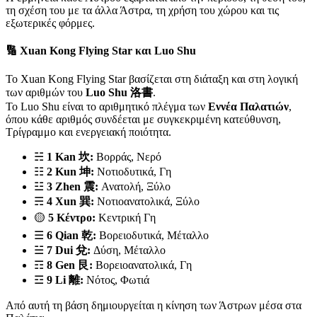
τη σχέση του με τα άλλα Άστρα, τη χρήση του χώρου και τις
εξωτερικές φόρμες.
🔢 Xuan Kong Flying Star και Luo Shu
Το Xuan Kong Flying Star βασίζεται στη διάταξη και στη λογική
των αριθμών του
Luo Shu 洛書
.
Το Luo Shu είναι το αριθμητικό πλέγμα των
Εννέα Παλατιών
,
όπου κάθε αριθμός συνδέεται με συγκεκριμένη κατεύθυνση,
Τρίγραμμο και ενεργειακή ποιότητα.
☵
1 Kan 坎:
Βορράς, Νερό
☷
2 Kun 坤:
Νοτιοδυτικά, Γη
☳
3 Zhen 震:
Ανατολή, Ξύλο
☴
4 Xun 巽:
Νοτιοανατολικά, Ξύλο
🟡
5 Κέντρο:
Κεντρική Γη
☰
6 Qian 乾:
Βορειοδυτικά, Μέταλλο
☱
7 Dui 兌:
Δύση, Μέταλλο
☶
8 Gen 艮:
Βορειοανατολικά, Γη
☲
9 Li 離:
Νότος, Φωτιά
Από αυτή τη βάση δημιουργείται η κίνηση των Άστρων μέσα στα