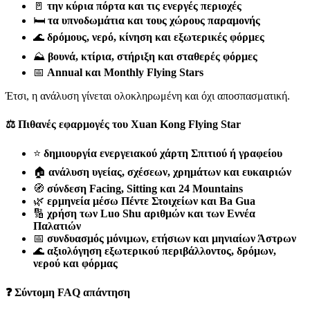
🚪
την κύρια πόρτα και τις ενεργές περιοχές
🛏️
τα υπνοδωμάτια και τους χώρους παραμονής
🌊
δρόμους, νερό, κίνηση και εξωτερικές φόρμες
⛰️
βουνά, κτίρια, στήριξη και σταθερές φόρμες
📅
Annual και Monthly Flying Stars
Έτσι, η ανάλυση γίνεται ολοκληρωμένη και όχι αποσπασματική.
⚖️ Πιθανές εφαρμογές του Xuan Kong Flying Star
⭐
δημιουργία ενεργειακού χάρτη Σπιτιού ή γραφείου
🏠
ανάλυση υγείας, σχέσεων, χρημάτων και ευκαιριών
🧭
σύνδεση Facing, Sitting και 24 Mountains
🌿
ερμηνεία μέσω Πέντε Στοιχείων και Ba Gua
🔢
χρήση των Luo Shu αριθμών και των Εννέα
Παλατιών
📅
συνδυασμός μόνιμων, ετήσιων και μηνιαίων Άστρων
🌊
αξιολόγηση εξωτερικού περιβάλλοντος, δρόμων,
νερού και φόρμας
❓ Σύντομη FAQ απάντηση