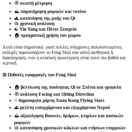
🧭
σωστή μέτρηση
⛰️
παρατήρηση μορφών και τοπίου
🌊
κατανόηση της ροής του Qi
📅
χρονική ανάλυση
☯️
Yin Yang και Πέντε Στοιχεία
🏠
πραγματική χρήση του χώρου
Αυτό είναι σημαντικό, γιατί πολλές σύγχρονες απλουστευμένες
εκδοχές παρουσιάζουν το Feng Shui σαν απλή αισθητική ή
διακόσμηση, ενώ η κλασική προσέγγιση είναι πολύ πιο βαθιά και
τεχνική.
⚖️ Πιθανές εφαρμογές του Feng Shui
🏠
βελτίωση της ποιότητας Qi σε Σπίτια και γραφεία
🧭
ανάλυση Facing και Sitting Direction
⭐
δημιουργία χάρτη Xuan Kong Flying Stars
🌊
μελέτη εισερχόμενου και εξερχόμενου Νερού
⛰️
αξιολόγηση Βουνών, δρόμων, κτιρίων και φυσικών
μορφών
📅
κατανόηση χρονικών κύκλων και ετήσιων επιρροών