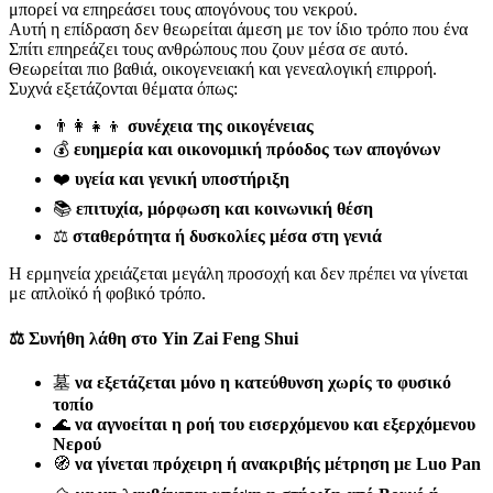
μπορεί να επηρεάσει τους απογόνους του νεκρού.
Αυτή η επίδραση δεν θεωρείται άμεση με τον ίδιο τρόπο που ένα
Σπίτι επηρεάζει τους ανθρώπους που ζουν μέσα σε αυτό.
Θεωρείται πιο βαθιά, οικογενειακή και γενεαλογική επιρροή.
Συχνά εξετάζονται θέματα όπως:
👨‍👩‍👧‍👦
συνέχεια της οικογένειας
💰
ευημερία και οικονομική πρόοδος των απογόνων
❤️
υγεία και γενική υποστήριξη
📚
επιτυχία, μόρφωση και κοινωνική θέση
⚖️
σταθερότητα ή δυσκολίες μέσα στη γενιά
Η ερμηνεία χρειάζεται μεγάλη προσοχή και δεν πρέπει να γίνεται
με απλοϊκό ή φοβικό τρόπο.
⚖️ Συνήθη λάθη στο Yin Zai Feng Shui
墓
να εξετάζεται μόνο η κατεύθυνση χωρίς το φυσικό
τοπίο
🌊
να αγνοείται η ροή του εισερχόμενου και εξερχόμενου
Νερού
🧭
να γίνεται πρόχειρη ή ανακριβής μέτρηση με Luo Pan