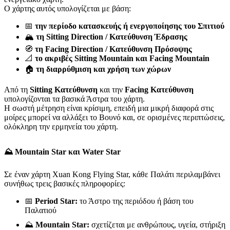
Ο χάρτης αυτός υπολογίζεται με βάση:
📅
την περίοδο κατασκευής ή ενεργοποίησης του Σπιτιού
🏔️
τη Sitting Direction / Κατεύθυνση Έδρασης
🧭
τη Facing Direction / Κατεύθυνση Πρόσοψης
📐
το ακριβές Sitting Mountain και Facing Mountain
🏠
τη διαρρύθμιση και χρήση των χώρων
Από τη
Sitting Κατεύθυνση
και την
Facing Κατεύθυνση
υπολογίζονται τα βασικά Άστρα του χάρτη.
Η σωστή μέτρηση είναι κρίσιμη, επειδή μια μικρή διαφορά στις
μοίρες μπορεί να αλλάξει το Βουνό και, σε ορισμένες περιπτώσεις,
ολόκληρη την ερμηνεία του χάρτη.
⛰️ Mountain Star και Water Star
Σε έναν χάρτη Xuan Kong Flying Star, κάθε Παλάτι περιλαμβάνει
συνήθως τρεις βασικές πληροφορίες:
📅
Period Star:
το Άστρο της περιόδου ή βάση του
Παλατιού
⛰️
Mountain Star:
σχετίζεται με ανθρώπους, υγεία, στήριξη