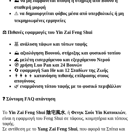
⛰️
να μη λαμβάνεται υπόψη η στήριξη από Βουνό ή
σταθερή μορφή
⚠️
να δημιουργείται φόβος μέσα από υπερβολικές ή μη
τεκμηριωμένες ερμηνείες
⚖️ Πιθανές εφαρμογές του Yin Zai Feng Shui
墓
ανάλυση τάφων και τόπων ταφής
⛰️
αξιολόγηση Βουνού, στήριξης και φυσικού τοπίου
🌊
μελέτη εισερχόμενου και εξερχόμενου Νερού
🧭
χρήση Luo Pan και 24 Βουνών
🔄
εφαρμογή San He και 12 Σταδίων της Ζωής
👨‍👩‍👧‍👦
κατανόηση πιθανής επίδρασης στους
απογόνους
🌿
εναρμόνιση τόπου ταφής με το φυσικό περιβάλλον
❓ Σύντομη FAQ απάντηση
Το
Yin Zai Feng Shui 陰宅風水
, ή
Φενγκ Σούι Yin Κατοικιών
,
είναι η εφαρμογή του Feng Shui σε τάφους, κοιμητήρια και τόπους
ταφής.
Σε αντίθεση με το
Yang Zai Feng Shui
, που αφορά τα Σπίτια και