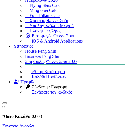
Ημερολόγια 2026
Flying Stars Calc
Ming Gua Calc
Four Pillars Calc
Χάρακας Φενγκ Σούι
Υπολογ. Φύλου Μωρού
Πλανητικές Ώρες
Εφαρμογές Φενγκ Σούι
iOS & Android Applications
Υπηρεσίες
House Feng Shui
Business Feng Shui
Συμβουλές Φενγκ Σούι 2027
eShop Κατάστημα
Καλάθι Προϊόντων
Προφίλ
Σύνδεση / Εγγραφή
Ξεχάσατε τον κωδικό;
0
Άδειο Καλάθι:
0
,00
€
Συνέχεια Αγορών