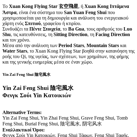
Το
Xuan Kong Flying Star 玄空飛星
, ή
Xuan Kong Ιπτάμενα
Άστρα
, είναι ένα σύστημα του
San Yuan Feng Shui
που
χρησιμοποιείται για τη δημιουργία και ανάλυση του ενεργειακού
χάρτη ενός
Σπιτιού
, γραφείου ή κτιρίου.
Συνδυάζει τα
Πέντε Στοιχεία
, το
Ba Gua
, τους αριθμούς του
Luo
Shu
, τις κατευθύνσεις, τη
Sitting Direction
, τη
Facing Direction
και τον χρόνο.
Μέσα από την ανάλυση των
Period Stars
,
Mountain Stars
και
Water Stars
, το Xuan Kong Flying Star βοηθά στην κατανόηση της
ροής του Qi, της υγείας, των σχέσεων, των χρημάτων, της φήμης
και της γενικής ευημερίας μέσα σε έναν χώρο.
Yin Zai Feng Shui 陰宅風水
Yin Zai Feng Shui 陰宅風水
Φενγκ Σούι Yin Κατοικιών
Alternative Terms:
Yin Zai Feng Shui, Yin Zhai Feng Shui, Grave Feng Shui, Tomb
Feng Shui, Burial Feng Shui, 陰宅風水, 阴宅风水
Εναλλακτικοί Όροι:
Φενγκ Σούι Yin Κατοικιών, Feng Shui Τάφων, Feng Shui Ταφής,