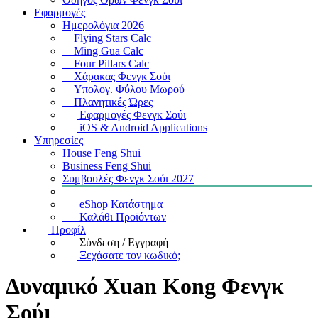
Εφαρμογές
Ημερολόγια 2026
Flying Stars Calc
Ming Gua Calc
Four Pillars Calc
Χάρακας Φενγκ Σούι
Υπολογ. Φύλου Μωρού
Πλανητικές Ώρες
Εφαρμογές Φενγκ Σούι
iOS & Android Applications
Υπηρεσίες
House Feng Shui
Business Feng Shui
Συμβουλές Φενγκ Σούι 2027
eShop Κατάστημα
Καλάθι Προϊόντων
Προφίλ
Σύνδεση / Εγγραφή
Ξεχάσατε τον κωδικό;
Δυναμικό Xuan Kong Φενγκ
Σούι