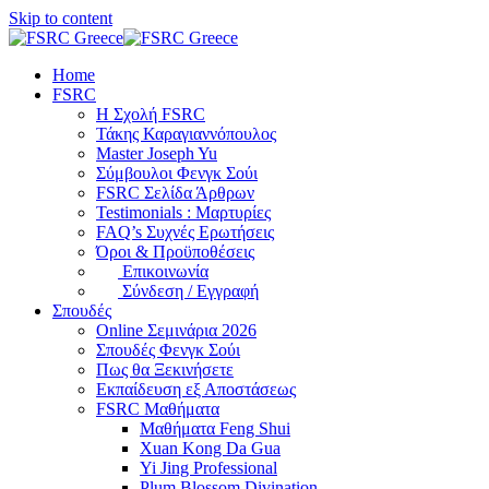
Skip to content
Home
FSRC
Η Σχολή FSRC
Τάκης Καραγιαννόπουλος
Master Joseph Yu
Σύμβουλοι Φενγκ Σούι
FSRC Σελίδα Άρθρων
Testimonials : Μαρτυρίες
FAQ’s Συχνές Ερωτήσεις
Όροι & Προϋποθέσεις
Επικοινωνία
Σύνδεση / Εγγραφή
Σπουδές
Online Σεμινάρια 2026
Σπουδές Φενγκ Σούι
Πως θα Ξεκινήσετε
Εκπαίδευση εξ Αποστάσεως
FSRC Μαθήματα
Μαθήματα Feng Shui
Xuan Kong Da Gua
Yi Jing Professional
Plum Blossom Divination