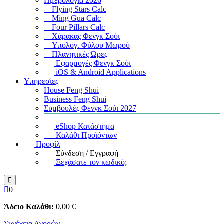
Ημερολόγια 2026
Flying Stars Calc
Ming Gua Calc
Four Pillars Calc
Χάρακας Φενγκ Σούι
Υπολογ. Φύλου Μωρού
Πλανητικές Ώρες
Εφαρμογές Φενγκ Σούι
iOS & Android Applications
Υπηρεσίες
House Feng Shui
Business Feng Shui
Συμβουλές Φενγκ Σούι 2027
eShop Κατάστημα
Καλάθι Προϊόντων
Προφίλ
Σύνδεση / Εγγραφή
Ξεχάσατε τον κωδικό;
0
Άδειο Καλάθι:
0
,00
€
Συνέχεια Αγορών