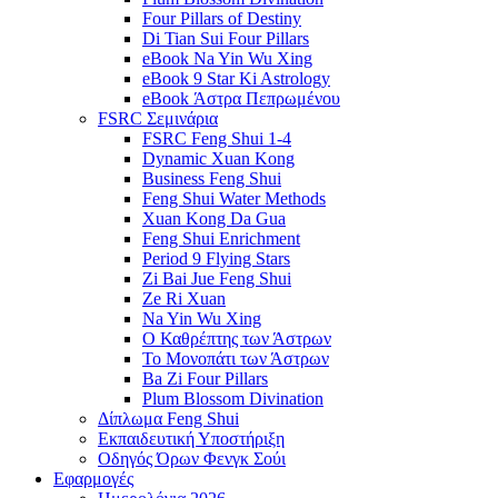
Four Pillars of Destiny
Di Tian Sui Four Pillars
eBook Na Yin Wu Xing
eBook 9 Star Ki Astrology
eBook Άστρα Πεπρωμένου
FSRC Σεμινάρια
FSRC Feng Shui 1-4
Dynamic Xuan Kong
Business Feng Shui
Feng Shui Water Methods
Xuan Kong Da Gua
Feng Shui Enrichment
Period 9 Flying Stars
Zi Bai Jue Feng Shui
Ze Ri Xuan
Na Yin Wu Xing
Ο Καθρέπτης των Άστρων
Το Μονοπάτι των Άστρων
Ba Zi Four Pillars
Plum Blossom Divination
Δίπλωμα Feng Shui
Εκπαιδευτική Υποστήριξη
Οδηγός Όρων Φενγκ Σούι
Εφαρμογές