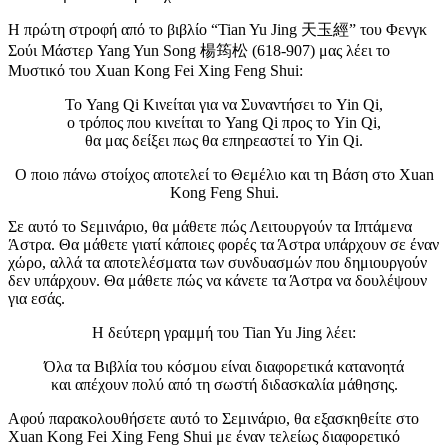
Η πρώτη στροφή από το βιβλίο “Tian Yu Jing 天玉經” του Φενγκ
Σούι Μάστερ Yang Yun Song 楊筠松 (618-907) μας λέει το
Μυστικό του Xuan Kong Fei Xing Feng Shui:
Το Yang Qi Κινείται για να Συναντήσει το Yin Qi,
ο τρόπος που κινείται το Yang Qi προς το Yin Qi,
θα μας δείξει πως θα επηρεαστεί το Yin Qi.
Ο ποιο πάνω στοίχος αποτελεί το Θεμέλιο και τη Βάση στο Xuan
Kong Feng Shui.
Σε αυτό το Sεμινάριο, θα μάθετε πώς Λειτουργούν τα Ιπτάμενα
Άστρα. Θα μάθετε γιατί κάποιες φορές τα Άστρα υπάρχουν σε έναν
χώρο, αλλά τα αποτελέσματα των συνδυασμών που δημιουργούν
δεν υπάρχουν. Θα μάθετε πώς να κάνετε τα Άστρα να δουλέψουν
για εσάς.
Η δεύτερη γραμμή του Tian Yu Jing λέει:
Όλα τα Βιβλία του κόσμου είναι διαφορετικά κατανοητά
και απέχουν πολύ από τη σωστή διδασκαλία μάθησης.
Αφού παρακολουθήσετε αυτό το Σεμινάριο, θα εξασκηθείτε στο
Xuan Kong Fei Xing Feng Shui με έναν τελείως διαφορετικό