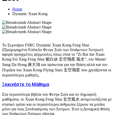
Home
Dynamic Xuan Kong
Το Σεμινάριο FSRC Dynamic Xuan Kong Feng Shui
(Προχωρημένο Επίπεδο Φενγκ Σούι των Ιπτάμενων Άστρων)
αφορά προηγμένες φόρμουλες όπως είναι το “Zi Bai Jue Xuan
Kong Fei Xing Feng Shui 紫白诀 玄空飛星 風水”, του Master
Jiang Da Hong 蔣大鴻 και πρόκειται για την Βάση αλλά και τον
Πυρήνα του Xuan Kong Flying Stars 玄空飛星 που χρειάζονται οι
περισσότεροι μαθητές.
Ξεκινήστε το Μάθημα
Στα περισσότερα βιβλία του Φενγκ Σούι και σε δημοφιλή
μαθήματα, το Xuan Kong Feng Shui 玄空風水 αντιμετωπίζεται με
στατικό τρόπο και οι περισσότεροι άνθρωποι ξέρουν να μιλάνε
μόνο για τους Συνδυασμούς των Άστρων. Έτσι η Δυναμική Φύση
των Ιπτάμενων Άστρων χάνεται.