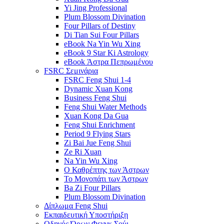
Yi Jing Professional
Plum Blossom Divination
Four Pillars of Destiny
Di Tian Sui Four Pillars
eBook Na Yin Wu Xing
eBook 9 Star Ki Astrology
eBook Άστρα Πεπρωμένου
FSRC Σεμινάρια
FSRC Feng Shui 1-4
Dynamic Xuan Kong
Business Feng Shui
Feng Shui Water Methods
Xuan Kong Da Gua
Feng Shui Enrichment
Period 9 Flying Stars
Zi Bai Jue Feng Shui
Ze Ri Xuan
Na Yin Wu Xing
Ο Καθρέπτης των Άστρων
Το Μονοπάτι των Άστρων
Ba Zi Four Pillars
Plum Blossom Divination
Δίπλωμα Feng Shui
Εκπαιδευτική Υποστήριξη
Οδηγός Όρων Φενγκ Σούι