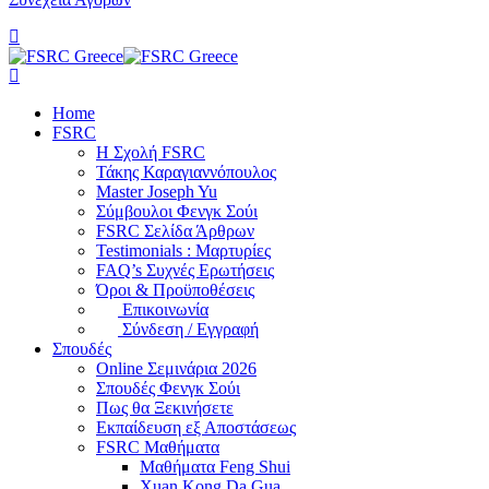
Home
FSRC
Η Σχολή FSRC
Τάκης Καραγιαννόπουλος
Master Joseph Yu
Σύμβουλοι Φενγκ Σούι
FSRC Σελίδα Άρθρων
Testimonials : Μαρτυρίες
FAQ’s Συχνές Ερωτήσεις
Όροι & Προϋποθέσεις
Επικοινωνία
Σύνδεση / Εγγραφή
Σπουδές
Online Σεμινάρια 2026
Σπουδές Φενγκ Σούι
Πως θα Ξεκινήσετε
Εκπαίδευση εξ Αποστάσεως
FSRC Μαθήματα
Μαθήματα Feng Shui
Xuan Kong Da Gua