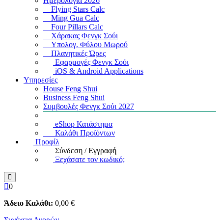
Ημερολόγια 2026
Flying Stars Calc
Ming Gua Calc
Four Pillars Calc
Χάρακας Φενγκ Σούι
Υπολογ. Φύλου Μωρού
Πλανητικές Ώρες
Εφαρμογές Φενγκ Σούι
iOS & Android Applications
Υπηρεσίες
House Feng Shui
Business Feng Shui
Συμβουλές Φενγκ Σούι 2027
eShop Κατάστημα
Καλάθι Προϊόντων
Προφίλ
Σύνδεση / Εγγραφή
Ξεχάσατε τον κωδικό;
0
Άδειο Καλάθι:
0
,00
€
Συνέχεια Αγορών