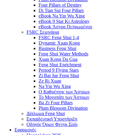
Four Pillars of Destiny
Di Tian Sui Four Pillars
eBook Na Yin Wu Xing
eBook 9 Star Ki Astrology
eBook Άστρα Πεπρωμένου
FSRC Σεμινάρια
FSRC Feng Shui 1-4
Dynamic Xuan Kong
Business Feng Shui
Feng Shui Water Methods
Xuan Kong Da Gua
Feng Shui Enrichment
Period 9 Flying Stars
Zi Bai Jue Feng Shui
Ze Ri Xuan
Na Yin Wu Xing
Ο Καθρέπτης των Άστρων
Το Μονοπάτι των Άστρων
Ba Zi Four Pillars
Plum Blossom Divination
Δίπλωμα Feng Shui
Εκπαιδευτική Υποστήριξη
Οδηγός Όρων Φενγκ Σούι
Εφαρμογές