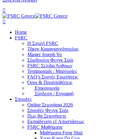
Home
FSRC
Η Σχολή FSRC
Τάκης Καραγιαννόπουλος
Master Joseph Yu
Σύμβουλοι Φενγκ Σούι
FSRC Σελίδα Άρθρων
Testimonials : Μαρτυρίες
FAQ’s Συχνές Ερωτήσεις
Όροι & Προϋποθέσεις
Επικοινωνία
Σύνδεση / Εγγραφή
Σπουδές
Online Σεμινάρια 2026
Σπουδές Φενγκ Σούι
Πως θα Ξεκινήσετε
Εκπαίδευση εξ Αποστάσεως
FSRC Μαθήματα
Μαθήματα Feng Shui
Xuan Kong Da Gua