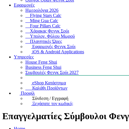
Εφαρμογές
Ημερολόγια 2026
Flying Stars Calc
Ming Gua Calc
Four Pillars Calc
Χάρακας Φενγκ Σούι
Υπολογ. Φύλου Μωρού
Πλανητικές Ώρες
Εφαρμογές Φενγκ Σούι
iOS & Android Applications
Υπηρεσίες
House Feng Shui
Business Feng Shui
Συμβουλές Φενγκ Σούι 2027
eShop Κατάστημα
Καλάθι Προϊόντων
Προφίλ
Σύνδεση / Εγγραφή
Ξεχάσατε τον κωδικό;
Επαγγελματίες Σύμβουλοι Φενγ
Home