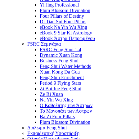
Yi Jing Professional
Plum Blossom Divination
Four Pillars of Destiny
Di Tian Sui Four Pillars
eBook Na Yin Wu Xing
eBook 9 Star Ki Astrology
eBook Άστρα Πεπρωμένου
FSRC Σεμινάρια
FSRC Feng Shui 1-4
Dynamic Xuan Kong
Business Feng Shui
Feng Shui Water Methods
Xuan Kong Da Gua
Feng Shui Enrichment
Period 9 Flying Stars
Zi Bai Jue Feng Shui
Ze Ri Xuan
Na Yin Wu Xing
Ο Καθρέπτης των Άστρων
Το Μονοπάτι των Άστρων
Ba Zi Four Pillars
Plum Blossom Divination
Δίπλωμα Feng Shui
Εκπαιδευτική Υποστήριξη
Οδηγός Όρων Φενγκ Σούι