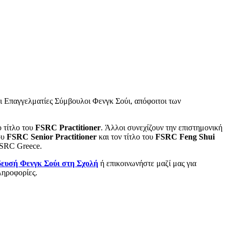
οι Επαγγελματίες Σύμβουλοι Φενγκ Σούι, απόφοιτοι των
ο τίτλο του
FSRC Practitioner
. Άλλοι συνεχίζουν την επιστημονική
ου
FSRC Senior Practitioner
και τον τίτλο του
FSRC Feng Shui
 FSRC Greece.
δευσή Φενγκ Σούι στη Σχολή
ή επικοινωνήστε μαζί μας για
ληροφορίες.