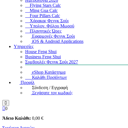
Ημερολόγια 2026
Flying Stars Calc
Ming Gua Calc
Four Pillars Calc
Χάρακας Φενγκ Σούι
Υπολογ. Φύλου Μωρού
Πλανητικές Ώρες
Εφαρμογές Φενγκ Σούι
iOS & Android Applications
Υπηρεσίες
House Feng Shui
Business Feng Shui
Συμβουλές Φενγκ Σούι 2027
eShop Κατάστημα
Καλάθι Προϊόντων
Προφίλ
Σύνδεση / Εγγραφή
Ξεχάσατε τον κωδικό;
0
Άδειο Καλάθι:
0
,00
€
Συνέχεια Αγορών