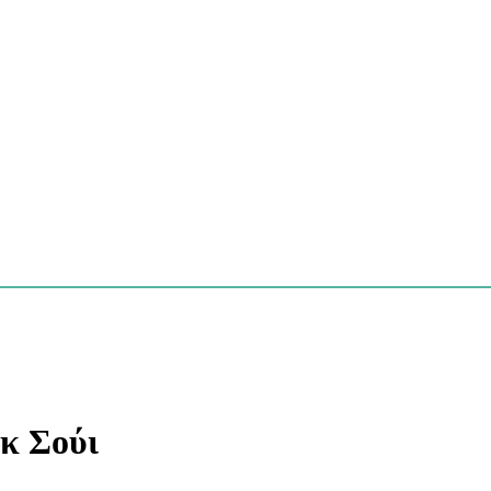
κ Σούι