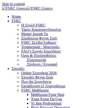
Skip to content
Home
FSRC
Η Σχολή FSRC
Τάκης Καραγιαννόπουλος
Master Joseph Yu
Σύμβουλοι Φενγκ Σούι
FSRC Σελίδα Άρθρων
Testimonials : Μαρτυρίες
FAQ’s Συχνές Ερωτήσεις
Όροι & Προϋποθέσεις
Επικοινωνία
Σύνδεση / Εγγραφή
Σπουδές
Online Σεμινάρια 2026
Σπουδές Φενγκ Σούι
Πως θα Ξεκινήσετε
Εκπαίδευση εξ Αποστάσεως
FSRC Μαθήματα
Μαθήματα Feng Shui
Xuan Kong Da Gua
Yi Jing Professional
Plum Blossom Divination