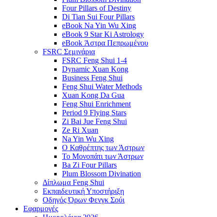
Four Pillars of Destiny
Di Tian Sui Four Pillars
eBook Na Yin Wu Xing
eBook 9 Star Ki Astrology
eBook Άστρα Πεπρωμένου
FSRC Σεμινάρια
FSRC Feng Shui 1-4
Dynamic Xuan Kong
Business Feng Shui
Feng Shui Water Methods
Xuan Kong Da Gua
Feng Shui Enrichment
Period 9 Flying Stars
Zi Bai Jue Feng Shui
Ze Ri Xuan
Na Yin Wu Xing
Ο Καθρέπτης των Άστρων
Το Μονοπάτι των Άστρων
Ba Zi Four Pillars
Plum Blossom Divination
Δίπλωμα Feng Shui
Εκπαιδευτική Υποστήριξη
Οδηγός Όρων Φενγκ Σούι
Εφαρμογές