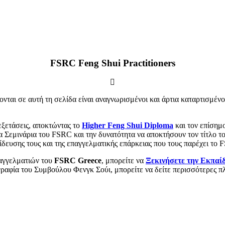
FSRC Feng Shui Practitioners
νται σε αυτή τη σελίδα είναι αναγνωρισμένοι και άρτια καταρτισμέν
εξετάσεις, αποκτώντας το
Higher Feng Shui Diploma
και τον επίσημ
α Σεμινάρια του FSRC και την δυνατότητα να αποκτήσουν τον τίτλο τ
ίδευσης τους και της επαγγελματικής επάρκειας που τους παρέχει το
παγγελματιών του
FSRC Greece
, μπορείτε να
Ξεκινήσετε την Εκπαί
γραφία του Συμβούλου Φενγκ Σούι, μπορείτε να δείτε περισσότερες π