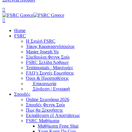
Home
FSRC
Η Σχολή FSRC
Τάκης Καραγιαννόπουλος
Master Joseph Yu
Σύμβουλοι Φενγκ Σούι
FSRC Σελίδα Άρθρων
Testimonials : Μαρτυρίες
FAQ’s Συχνές Ερωτήσεις
Όροι & Προϋποθέσεις
Επικοινωνία
Σύνδεση / Εγγραφή
Σπουδές
Online Σεμινάρια 2026
Σπουδές Φενγκ Σούι
Πως θα Ξεκινήσετε
Εκπαίδευση εξ Αποστάσεως
FSRC Μαθήματα
Μαθήματα Feng Shui
Xuan Kong Da Gua