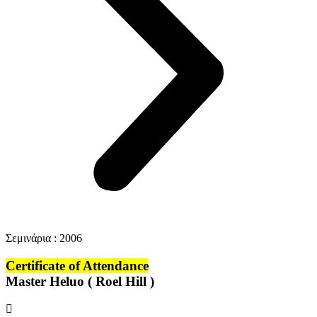
Σεμɩνάρɩα : 2006
Certificate of Attendance
Master Heluo ( Roel Hill )