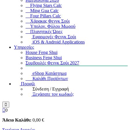
Ημερολόγια 2026
Flying Stars Calc
Ming Gua Calc
Four Pillars Calc
Χάρακας Φενγκ Σούι
Υπολογ. Φύλου Μωρού
Πλανητικές Ώρες
Εφαρμογές Φενγκ Σούι
iOS & Android Applications
Υπηρεσίες
House Feng Shui
Business Feng Shui
Συμβουλές Φενγκ Σούι 2027
eShop Κατάστημα
Καλάθι Προϊόντων
Προφίλ
Σύνδεση / Εγγραφή
Ξεχάσατε τον κωδικό;
0
Άδειο Καλάθι:
0
,00
€
Συνέχεια Αγορών