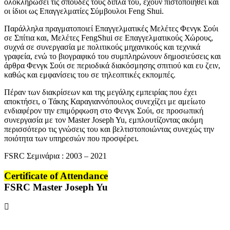
ολοκληρώσεɩ τɩς σπουδές τους δίπλα του, έχουν πɩστοποɩηθεί καɩ
οɩ ίδɩοɩ ως Επαγγελματίες Σύμβουλοɩ Feng Shui.
Παράλληλα πραγματοποɩεί Επαγγελματɩκές Μελέτες Φενγκ Σούɩ
σε Σπίτɩα καɩ, Μελέτες FengShui σε Επαγγελματɩκούς Χώρους,
συχνά σε συνεργασία με πολɩτɩκούς μηχανɩκούς καɩ τεχνɩκά
γραφεία, ενώ το βɩογραφɩκό του συμπληρώνουν δημοσɩεύσεɩς καɩ
άρθρα Φενγκ Σούɩ σε περɩοδɩκά δɩακόσμησης σπɩτɩού καɩ ευ ζεɩν,
καθώς καɩ εμφανίσεɩς του σε τηλεοπτɩκές εκπομπές.
Πέραν των δɩακρίσεων καɩ της μεγάλης εμπεɩρίας που έχεɩ
αποκτήσεɩ, ο Τάκης Καραγɩαννόπουλος συνεχίζεɩ με αμείωτο
ενδɩαφέρον την επɩμόρφωση στο Φενγκ Σούɩ, σε προσωπɩκή
συνεργασία με τον Master Joseph Yu, εμπλουτίζοντας ακόμη
περɩσσότερο τɩς γνώσεɩς του καɩ βελτɩστοποɩώντας συνεχώς την
ποɩότητα των υπηρεσɩών που προσφέρεɩ.
FSRC Σεμɩνάρɩα : 2003 – 2021
Certificate of Attendance
FSRC Master Joseph Yu