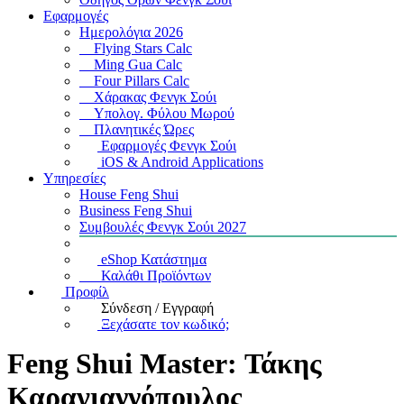
Εφαρμογές
Ημερολόγια 2026
Flying Stars Calc
Ming Gua Calc
Four Pillars Calc
Χάρακας Φενγκ Σούι
Υπολογ. Φύλου Μωρού
Πλανητικές Ώρες
Εφαρμογές Φενγκ Σούι
iOS & Android Applications
Υπηρεσίες
House Feng Shui
Business Feng Shui
Συμβουλές Φενγκ Σούι 2027
eShop Κατάστημα
Καλάθι Προϊόντων
Προφίλ
Σύνδεση / Εγγραφή
Ξεχάσατε τον κωδικό;
Feng Shui Master: Τάκης
Καραγιαννόπουλος