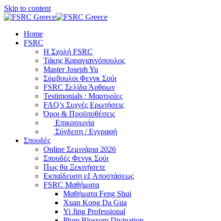
Skip to content
Home
FSRC
Η Σχολή FSRC
Τάκης Καραγιαννόπουλος
Master Joseph Yu
Σύμβουλοι Φενγκ Σούι
FSRC Σελίδα Άρθρων
Testimonials : Μαρτυρίες
FAQ’s Συχνές Ερωτήσεις
Όροι & Προϋποθέσεις
Επικοινωνία
Σύνδεση / Εγγραφή
Σπουδές
Online Σεμινάρια 2026
Σπουδές Φενγκ Σούι
Πως θα Ξεκινήσετε
Εκπαίδευση εξ Αποστάσεως
FSRC Μαθήματα
Μαθήματα Feng Shui
Xuan Kong Da Gua
Yi Jing Professional
Plum Blossom Divination