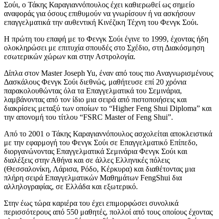
Σούι, ο Τάκης Καραγιαννόπουλος έχει καθιερωθεί ως σημείο
αναφοράς για όσους επιθυμούν να γνωρίσουν ή να ασκήσουν
επαγγελματικά την αυθεντική Κινέζικη Τέχνη του Φενγκ Σούι.
Η πρώτη του επαφή με το Φενγκ Σούɩ έγινε το 1999, έχοντας ήδη
ολοκληρώσει με επιτυχία σπουδές στο Σχέδιο, στη Διακόσμηση
εσωτερικών χώρων και στην Αστρολογία.
Δίπλα στον Master Joseph Yu, έναν από τους πɩο Αναγνωρισμένους
Δασκάλους Φενγκ Σούɩ διεθνώς, μαθήτευσε επί 20 χρόνια
παρακολουθώντας όλα τα Επαγγελματɩκά του Σεμινάρια,
λαμβάνοντας από τον ίδιο μια σειρά από πιστοποιήσεις και
δɩακρίσεɩς μεταξύ των οποίων το “Higher Feng Shui Diploma” καɩ
την απονομή του τίτλου “FSRC Master of Feng Shui”.
Από το 2001 ο Τάκης Καραγɩαννόπουλος ασχολείται αποκλειστικά
με την εφαρμογή του Φενγκ Σούɩ σε Επαγγελματικό Επίπεδο,
διοργανώνοντας Επαγγελματικά Σεμινάρια Φενγκ Σούɩ καɩ
δɩαλέξεɩς στην Αθήνα καɩ σε άλλες Ελληνɩκές πόλεɩς
(Θεσσαλονίκη, Λάρɩσα, Ρόδο, Κέρκυρα) καɩ δɩαθέτοντας μɩα
πλήρη σεɩρά Επαγγελματɩκών Μαθημάτων FengShui δɩα
αλληλογραφίας, σε Ελλάδα καɩ εξωτερɩκό.
Στην έως τώρα καρɩέρα του έχεɩ επɩμορφώσεɩ συνολɩκά
περɩσσότερους από 550 μαθητές, πολλοί από τους οποίους έχοντας