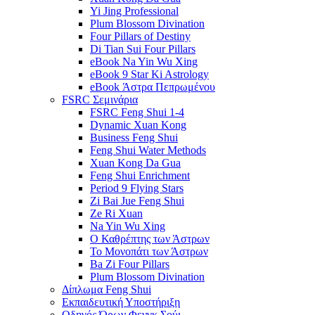
Yi Jing Professional
Plum Blossom Divination
Four Pillars of Destiny
Di Tian Sui Four Pillars
eBook Na Yin Wu Xing
eBook 9 Star Ki Astrology
eBook Άστρα Πεπρωμένου
FSRC Σεμινάρια
FSRC Feng Shui 1-4
Dynamic Xuan Kong
Business Feng Shui
Feng Shui Water Methods
Xuan Kong Da Gua
Feng Shui Enrichment
Period 9 Flying Stars
Zi Bai Jue Feng Shui
Ze Ri Xuan
Na Yin Wu Xing
Ο Καθρέπτης των Άστρων
Το Μονοπάτι των Άστρων
Ba Zi Four Pillars
Plum Blossom Divination
Δίπλωμα Feng Shui
Εκπαιδευτική Υποστήριξη
Οδηγός Όρων Φενγκ Σούι