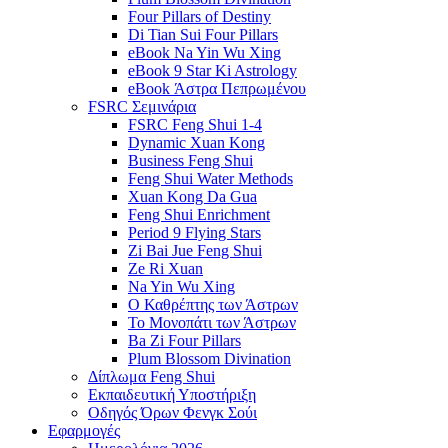
Four Pillars of Destiny
Di Tian Sui Four Pillars
eBook Na Yin Wu Xing
eBook 9 Star Ki Astrology
eBook Άστρα Πεπρωμένου
FSRC Σεμινάρια
FSRC Feng Shui 1-4
Dynamic Xuan Kong
Business Feng Shui
Feng Shui Water Methods
Xuan Kong Da Gua
Feng Shui Enrichment
Period 9 Flying Stars
Zi Bai Jue Feng Shui
Ze Ri Xuan
Na Yin Wu Xing
Ο Καθρέπτης των Άστρων
Το Μονοπάτι των Άστρων
Ba Zi Four Pillars
Plum Blossom Divination
Δίπλωμα Feng Shui
Εκπαιδευτική Υποστήριξη
Οδηγός Όρων Φενγκ Σούι
Εφαρμογές