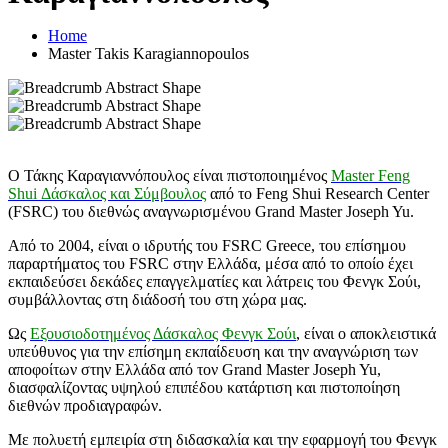
Home
Master Takis Karagiannopoulos
Ο Τάκης Καραγιαννόπουλος είναι πιστοποιημένος
Master Feng
Shui Δάσκαλος και Σύμβουλος
από το Feng Shui Research Center
(FSRC) του διεθνώς αναγνωρισμένου Grand Master Joseph Yu.
Από το 2004, είναι ο ιδρυτής του FSRC Greece, του επίσημου
παραρτήματος του FSRC στην Ελλάδα, μέσα από το οποίο έχει
εκπαιδεύσει δεκάδες επαγγελματίες και λάτρεις του Φενγκ Σούι,
συμβάλλοντας στη διάδοσή του στη χώρα μας.
Ως
Εξουσιοδοτημένος Δάσκαλος Φενγκ Σούι
, είναι ο αποκλειστικά
υπεύθυνος για την επίσημη εκπαίδευση και την αναγνώριση των
αποφοίτων στην Ελλάδα από τον Grand Master Joseph Yu,
διασφαλίζοντας υψηλού επιπέδου κατάρτιση και πιστοποίηση
διεθνών προδιαγραφών.
Με πολυετή εμπειρία στη διδασκαλία και την εφαρμογή του Φενγκ