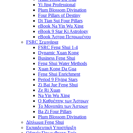
Yi Jing Professional
Plum Blossom Divination
Four Pillars of Destiny
Di Tian Sui Four Pillars
eBook Na Yin Wu Xing
eBook 9 Star Ki Astrology
eBook Άστρα Πεπρωμένου
FSRC Σεμινάρια
FSRC Feng Shui 1-4
Dynamic Xuan Kong
Business Feng Shui
Feng Shui Water Methods
Xuan Kong Da Gua
Feng Shui Enrichment
Period 9 Flying Stars
Zi Bai Jue Feng Shui
Ze Ri Xuan
Na Yin Wu Xing
Ο Καθρέπτης των Άστρων
Το Μονοπάτι των Άστρων
Ba Zi Four Pillars
Plum Blossom Divination
Δίπλωμα Feng Shui
Εκπαιδευτική Υποστήριξη
Οδηγός Όρων Φενγκ Σούι