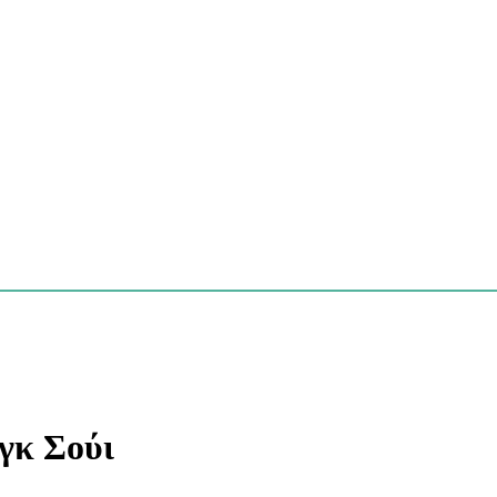
γκ Σούι