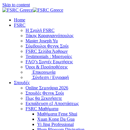
Skip to content
Home
FSRC
Η Σχολή FSRC
Τάκης Καραγιαννόπουλος
Master Joseph Yu
Σύμβουλοι Φενγκ Σούι
FSRC Σελίδα Άρθρων
Testimonials : Μαρτυρίες
FAQ’s Συχνές Ερωτήσεις
Όροι & Προϋποθέσεις
Επικοινωνία
Σύνδεση / Εγγραφή
Σπουδές
Online Σεμινάρια 2026
Σπουδές Φενγκ Σούι
Πως θα Ξεκινήσετε
Εκπαίδευση εξ Αποστάσεως
FSRC Μαθήματα
Μαθήματα Feng Shui
Xuan Kong Da Gua
Yi Jing Professional
Plum Blossom Divination