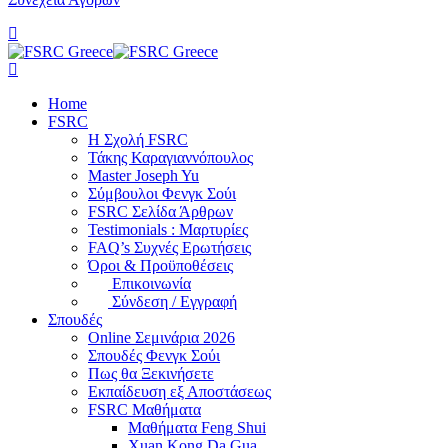
Home
FSRC
Η Σχολή FSRC
Τάκης Καραγιαννόπουλος
Master Joseph Yu
Σύμβουλοι Φενγκ Σούι
FSRC Σελίδα Άρθρων
Testimonials : Μαρτυρίες
FAQ’s Συχνές Ερωτήσεις
Όροι & Προϋποθέσεις
Επικοινωνία
Σύνδεση / Εγγραφή
Σπουδές
Online Σεμινάρια 2026
Σπουδές Φενγκ Σούι
Πως θα Ξεκινήσετε
Εκπαίδευση εξ Αποστάσεως
FSRC Μαθήματα
Μαθήματα Feng Shui
Xuan Kong Da Gua