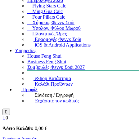
Ημερολόγια 2026
Flying Stars Calc
Ming Gua Calc
Four Pillars Calc
Χάρακας Φενγκ Σούι
Υπολογ. Φύλου Μωρού
Πλανητικές Ώρες
Εφαρμογές Φενγκ Σούι
iOS & Android Applications
Υπηρεσίες
House Feng Shui
Business Feng Shui
Συμβουλές Φενγκ Σούι 2027
eShop Κατάστημα
Καλάθι Προϊόντων
Προφίλ
Σύνδεση / Εγγραφή
Ξεχάσατε τον κωδικό;
0
Άδειο Καλάθι:
0
,00
€
Συνέχεια Αγορών