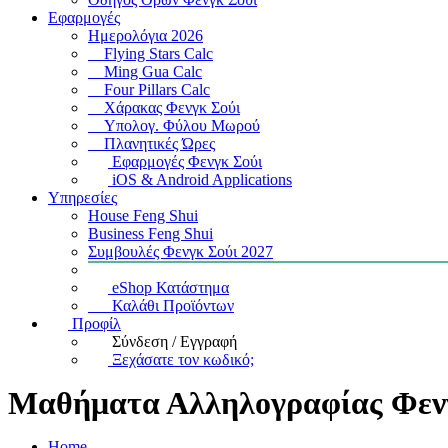
Εφαρμογές
Ημερολόγια 2026
Flying Stars Calc
Ming Gua Calc
Four Pillars Calc
Χάρακας Φενγκ Σούι
Υπολογ. Φύλου Μωρού
Πλανητικές Ώρες
Εφαρμογές Φενγκ Σούι
iOS & Android Applications
Υπηρεσίες
House Feng Shui
Business Feng Shui
Συμβουλές Φενγκ Σούι 2027
eShop Κατάστημα
Καλάθι Προϊόντων
Προφίλ
Σύνδεση / Εγγραφή
Ξεχάσατε τον κωδικό;
Μαθήματα Αλληλογραφίας Φεν
Home