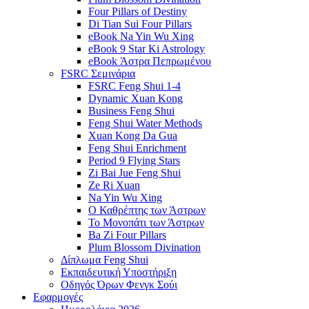
Four Pillars of Destiny
Di Tian Sui Four Pillars
eBook Na Yin Wu Xing
eBook 9 Star Ki Astrology
eBook Άστρα Πεπρωμένου
FSRC Σεμινάρια
FSRC Feng Shui 1-4
Dynamic Xuan Kong
Business Feng Shui
Feng Shui Water Methods
Xuan Kong Da Gua
Feng Shui Enrichment
Period 9 Flying Stars
Zi Bai Jue Feng Shui
Ze Ri Xuan
Na Yin Wu Xing
Ο Καθρέπτης των Άστρων
Το Μονοπάτι των Άστρων
Ba Zi Four Pillars
Plum Blossom Divination
Δίπλωμα Feng Shui
Εκπαιδευτική Υποστήριξη
Οδηγός Όρων Φενγκ Σούι
Εφαρμογές