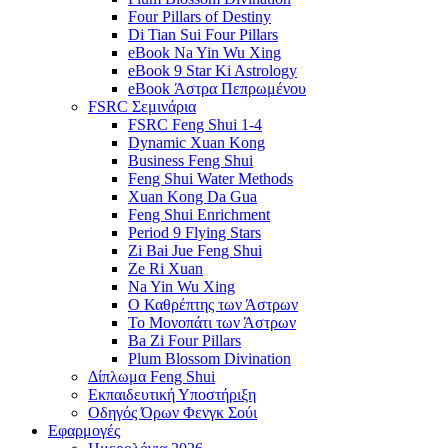
Four Pillars of Destiny
Di Tian Sui Four Pillars
eBook Na Yin Wu Xing
eBook 9 Star Ki Astrology
eBook Άστρα Πεπρωμένου
FSRC Σεμινάρια
FSRC Feng Shui 1-4
Dynamic Xuan Kong
Business Feng Shui
Feng Shui Water Methods
Xuan Kong Da Gua
Feng Shui Enrichment
Period 9 Flying Stars
Zi Bai Jue Feng Shui
Ze Ri Xuan
Na Yin Wu Xing
Ο Καθρέπτης των Άστρων
Το Μονοπάτι των Άστρων
Ba Zi Four Pillars
Plum Blossom Divination
Δίπλωμα Feng Shui
Εκπαιδευτική Υποστήριξη
Οδηγός Όρων Φενγκ Σούι
Εφαρμογές