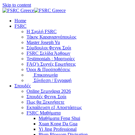
Skip to content
Home
FSRC
Η Σχολή FSRC
Τάκης Καραγιαννόπουλος
Master Joseph Yu
Σύμβουλοι Φενγκ Σούι
FSRC Σελίδα Άρθρων
Testimonials : Μαρτυρίες
FAQ’s Συχνές Ερωτήσεις
Όροι & Προϋποθέσεις
Επικοινωνία
Σύνδεση / Εγγραφή
Σπουδές
Online Σεμινάρια 2026
Σπουδές Φενγκ Σούι
Πως θα Ξεκινήσετε
Εκπαίδευση εξ Αποστάσεως
FSRC Μαθήματα
Μαθήματα Feng Shui
Xuan Kong Da Gua
Yi Jing Professional
Plum Blossom Divination