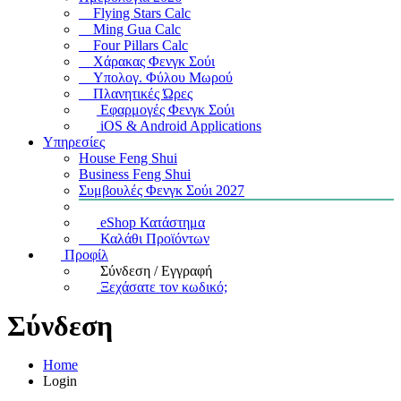
Flying Stars Calc
Ming Gua Calc
Four Pillars Calc
Χάρακας Φενγκ Σούι
Υπολογ. Φύλου Μωρού
Πλανητικές Ώρες
Εφαρμογές Φενγκ Σούι
iOS & Android Applications
Υπηρεσίες
House Feng Shui
Business Feng Shui
Συμβουλές Φενγκ Σούι 2027
eShop Κατάστημα
Καλάθι Προϊόντων
Προφίλ
Σύνδεση / Εγγραφή
Ξεχάσατε τον κωδικό;
Σύνδεση
Home
Login