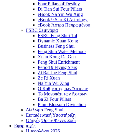
Four Pillars of Destiny
Di Tian Sui Four Pillars
eBook Na Yin Wu Xing
eBook 9 Star Ki Astrology
eBook Άστρα Πεπρωμένου
FSRC Σεμινάρια
FSRC Feng Shui 1-4
Dynamic Xuan Kong
Business Feng Shui
Feng Shui Water Methods
Xuan Kong Da Gua
Feng Shui Enrichment
Period 9 Flying Stars
Zi Bai Jue Feng Shui
Ze Ri Xuan
Na Yin Wu Xing
Ο Καθρέπτης των Άστρων
Το Μονοπάτι των Άστρων
Ba Zi Four Pillars
Plum Blossom Divination
Δίπλωμα Feng Shui
Εκπαιδευτική Υποστήριξη
Οδηγός Όρων Φενγκ Σούι
Εφαρμογές
Ημερολόγια 2026