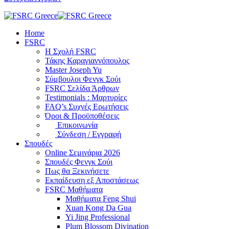
Home
FSRC
Η Σχολή FSRC
Τάκης Καραγιαννόπουλος
Master Joseph Yu
Σύμβουλοι Φενγκ Σούι
FSRC Σελίδα Άρθρων
Testimonials : Μαρτυρίες
FAQ’s Συχνές Ερωτήσεις
Όροι & Προϋποθέσεις
Επικοινωνία
Σύνδεση / Εγγραφή
Σπουδές
Online Σεμινάρια 2026
Σπουδές Φενγκ Σούι
Πως θα Ξεκινήσετε
Εκπαίδευση εξ Αποστάσεως
FSRC Μαθήματα
Μαθήματα Feng Shui
Xuan Kong Da Gua
Yi Jing Professional
Plum Blossom Divination