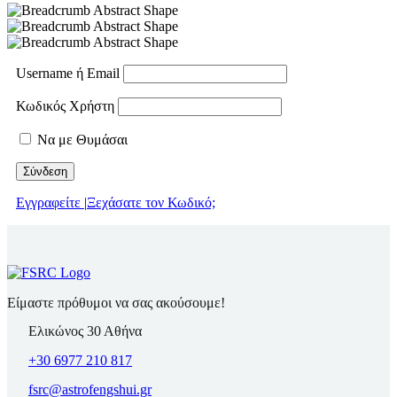
Username ή Email
Κωδικός Χρήστη
Να με Θυμάσαι
Εγγραφείτε
|
Ξεχάσατε τον Κωδικό;
Είμαστε πρόθυμοι να σας ακούσουμε!
Ελικώνος 30 Αθήνα
+30 6977 210 817
fsrc@astrofengshui.gr