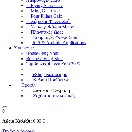
Ημερολόγια 2026
Flying Stars Calc
Ming Gua Calc
Four Pillars Calc
Χάρακας Φενγκ Σούι
Υπολογ. Φύλου Μωρού
Πλανητικές Ώρες
Εφαρμογές Φενγκ Σούι
iOS & Android Applications
Υπηρεσίες
House Feng Shui
Business Feng Shui
Συμβουλές Φενγκ Σούι 2027
eShop Κατάστημα
Καλάθι Προϊόντων
Προφίλ
Σύνδεση / Εγγραφή
Ξεχάσατε τον κωδικό;
0
Άδειο Καλάθι:
0
,00
€
Συνέχεια Αγορών