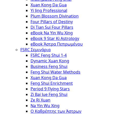
Xuan Kong Da Gua
Yi Jing Professional
Plum Blossom Divination
Four Pillars of Destiny
Di Tian Sui Four Pillars
eBook Na Yin Wu Xing
eBook 9 Star Ki Astrology
eBook Άστρα Πεπρωμένου
FSRC Σεμινάρια
FSRC Feng Shui 1-4
Dynamic Xuan Kong
Business Feng Shui
Feng Shui Water Methods
Xuan Kong Da Gua
Feng Shui Enrichment
Period 9 Flying Stars
Zi Bai Jue Feng Shui
Ze Ri Xuan
Na Yin Wu Xing
Ο Καθρέπτης των Άστρων