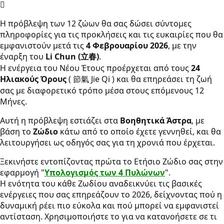
Η πρόβλεψη των 12 ζώων θα σας δώσει σύντομες
πληροφορίες για τις προκλήσεις και τις ευκαιρίες που θα
εμφανιστούν μετά τις
4 Φεβρουαρίου 2026
, με την
έναρξη του
Li Chun (立春)
.
Η ενέργεια του Νέου Έτους προέρχεται από τους
24
Ηλιακούς Όρους
( 節氣 Jie Qi ) και θα επηρεάσει τη ζωή
σας με διαφορετικό τρόπο μέσα στους επόμενους 12
Μήνες.
Αυτή η πρόβλεψη εστιάζει στα
Bοηθητικά Άστρα
, με
βάση το
Ζώδιο
κάτω από το οποίο έχετε γεννηθεί, και θα
λειτουργήσει ως οδηγός σας για τη χρονιά που έρχεται.
Ξεκινήστε εντοπίζοντας πρώτα το Ετήσιο Zώδιο σας στην
εφαρμογή "
Υπολογισμός των 4 Πυλώνων
".
Η ενότητα του κάθε Ζωδίου αναδεικνύει τις βασικές
ενέργειες που σας επηρεάζουν το 2026, δείχνοντας πού η
δυναμική ρέει πιο εύκολα και πού μπορεί να εμφανιστεί
αντίσταση. Χρησιμοποιήστε το για να κατανοήσετε σε τι