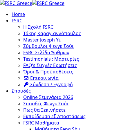
Skip
to
Home
content
FSRC
Η Σχολή FSRC
Τάκης Καραγιαννόπουλος
Master Joseph Yu
Σύμβουλοι Φενγκ Σούι
FSRC Σελίδα Άρθρων
Testimonials : Μαρτυρίες
FAQ’s Συχνές Ερωτήσεις
Όροι & Προϋποθέσεις
Επικοινωνία
Σύνδεση / Εγγραφή
Σπουδές
Online Σεμινάρια 2026
Σπουδές Φενγκ Σούι
Πως θα Ξεκινήσετε
Εκπαίδευση εξ Αποστάσεως
FSRC Μαθήματα
Μαθήματα Feng Shui