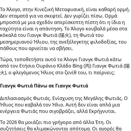
Το Άλογο, στην Κινεζική Μεταφυσική, είναι καθαρή ορμή.
Δεν σταματά για να σκεφτεί. Δεν γυρίζει πίσω. Ορμά
μπροστά με μια σχεδόν απερίσκεπτη πίστη ότι η ίδια η
ταχύτητα είναι η απάντηση. Το Άλογο κουβαλά μέσα στα
κόκαλά του Γιανγκ Φωτιά (陽火), τη Φωτιά του
μεσημεριανού Ήλιου, της ανεξέλεγκτης φιλοδοξίας, του
πάθους που αρνείται να σβήσει.
Τώρα, τοποθετήστε αυτό το Άλογο Γιανγκ Φωτιά κάτω
από τον Ετήσιο Ουράνιο Κλάδο Bing (丙) Γιανγκ Φωτιά (陽
火), ο φλεγόμενος Ήλιος στο ζενίθ του, τι παίρνεις;
Γιανγκ Φωτιά Πάνω σε Γιανγκ Φωτιά
Διπλασιασμός Φωτιάς. Ενίσχυση της Μεγάλης Φωτιάς. Ο
Ήλιος που καβαλά τον Ήλιο. Αυτή δεν είναι απλά μια
ενέργεια Φωτιάς που σιγοβράζει, αλλά Εκρήγνυται.
Το 2026 θα μοιάζει πιο γρήγορο από άλλα Έτη. Οι
συζητήσεις θα κλιμακώνονται απότομα. Οι αγορές θα