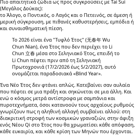
Πιο απαιτητικά ζώδια ως προς συγκρούσεις με Tai Sui
(Μεγάλος Δούκας):
το Άλογο, ο Ποντικός, ο Λαγός και ο Πετεινός, σε άμεση ή
μερική σύγκρουση, με πιθανές καθυστερήσεις, εμπόδια ή
και συναισθηματική πίεση.
Το 2026 είναι ένα "Τυφλό Έτος" (无春年 Wu
Chun Nian), ένα Έτος που δεν περιέχει το Li
Chun 立春 μέσα στο Σεληνιακό Έτος, επειδή το
Li Chun πέφτει πριν από τη Σεληνιακή
Πρωτοχρονιά (17/2/2026 έως 5/2/2027), αυτό
ονομάζεται παραδοσιακά «Blind Year».
Ένα Νέο Έτος δεν φτάνει απλώς. Κατεβαίνει σαν αυλαία
που πέφτει σε μια πράξη και σηκώνεται σε μια άλλη. Και
ενώ ο κόσμος μετρά αντίστροφα με σαμπάνια και
πυροτεχνήματα, όσοι κατανοούν τους αρχαίους ρυθμούς
γνωρίζουν πως η αληθινή αλλαγή συμβαίνει αλλού: στη
διακριτική στροφή των κοσμικών γραναζιών, στην άφιξη
ενός Νέου Qi στο Έτος που θα χρωματίσει κάθε απόφαση,
κάθε ευκαιρία, και κάθε κρίση των Μηνών που έρχονται.