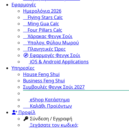
Εφαρμογές
Ημερολόγια 2026
Flying Stars Calc
Ming Gua Calc
Four Pillars Calc
Χάρακας Φενγκ Σούι
Υπολογ. Φύλου Μωρού
Πλανητικές Ώρες
Εφαρμογές Φενγκ Σούι
iOS & Android Applications
Υπηρεσίες
House Feng Shui
Business Feng Shui
Συμβουλές Φενγκ Σούι 2027
eShop Κατάστημα
Καλάθι Προϊόντων
Προφίλ
Σύνδεση / Εγγραφή
Ξεχάσατε τον κωδικό;