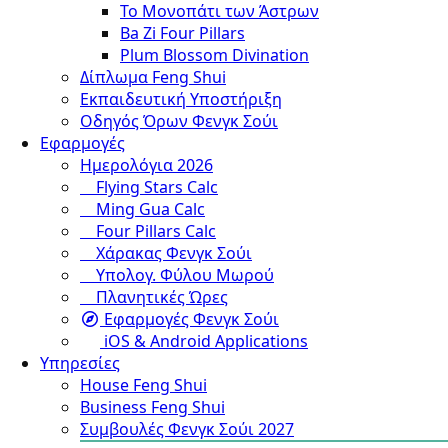
Το Μονοπάτι των Άστρων
Ba Zi Four Pillars
Plum Blossom Divination
Δίπλωμα Feng Shui
Εκπαιδευτική Υποστήριξη
Οδηγός Όρων Φενγκ Σούι
Εφαρμογές
Ημερολόγια 2026
Flying Stars Calc
Ming Gua Calc
Four Pillars Calc
Χάρακας Φενγκ Σούι
Υπολογ. Φύλου Μωρού
Πλανητικές Ώρες
Εφαρμογές Φενγκ Σούι
iOS & Android Applications
Υπηρεσίες
House Feng Shui
Business Feng Shui
Συμβουλές Φενγκ Σούι 2027