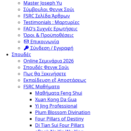
Master Joseph Yu
Σύμβουλοι Φενγκ Σούι
FSRC Σελίδα Άρθρων
Testimonials : Μαρτυρίες
FAQ’s Συχνές Ερωτήσεις
Όροι & Προϋποθέσεις
Επικοινωνία
Σύνδεση / Εγγραφή
Σπουδές
Online Σεμινάρια 2026
Σπουδές Φενγκ Σούι
Πως θα Ξεκινήσετε
Εκπαίδευση εξ Αποστάσεως
FSRC Μαθήματα
Μαθήματα Feng Shui
Xuan Kong Da Gua
Yi Jing Professional
Plum Blossom Divination
Four Pillars of Destiny
Di Tian Sui Four Pillars