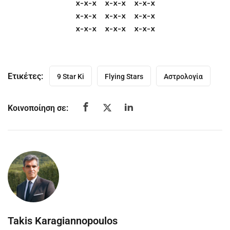
x-x-x x-x-x x-x-x
x-x-x x-x-x x-x-x
x-x-x x-x-x x-x-x
Ετικέτες:
9 Star Ki
Flying Stars
Αστρολογία
Κοινοποίηση σε:
Takis Karagiannopoulos