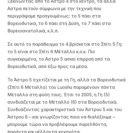
Ξεκινώντας από το Αστρο 4 στο κέντρο, τα άλλα
Αστρα πετούν σύμφωνα με την τεχνική που
περιγράψαμε προηγουμένως: το 5 πάει στα
Βορειοδυτικά, το 6 πάει στη Δύση, το 7 πάει στα
Βορειοανατολικά, κ.λ.π.
Σε αυτό το παράδειγμα το 4 βρίσκεται στο Σπίτι 5 Γη:
το 5 είναι στο Σπίτι 6 Μέταλλο κ.ο.κ. Πιο
συγκεκριμένα, το Αστρο 5 ασκεί επιρροή από τα
Βορειοδυτικά, από έξω προς τα μέσα.
Το Άστρο 5 σχετίζεται με τη Γη, αλλά τα Βορειοδυτικά
(Σπίτι 6 Μέταλλο) του Luoshu παραμένουν πάντα
Μέταλλο στη φύση τους. Έτσι το 2005, η Γη (5)
συνδυάζεται με το Μέταλλο (6) στα Βορειοδυτικά.
Συνδυάζοντας χαρακτηριστικά του Άστρου 5 και του
Άστρου 6 – και γνωρίζοντας ποια να διαλέξουμε –
μπορούμε τώρα να προβλέψουμε παρελθόντα,
παρόντα και μέλλοντα γεγονότα.