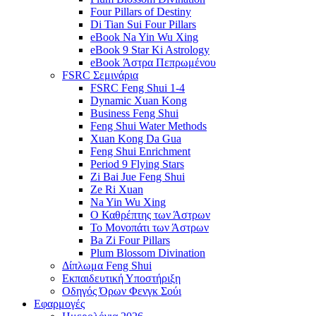
Four Pillars of Destiny
Di Tian Sui Four Pillars
eBook Na Yin Wu Xing
eBook 9 Star Ki Astrology
eBook Άστρα Πεπρωμένου
FSRC Σεμινάρια
FSRC Feng Shui 1-4
Dynamic Xuan Kong
Business Feng Shui
Feng Shui Water Methods
Xuan Kong Da Gua
Feng Shui Enrichment
Period 9 Flying Stars
Zi Bai Jue Feng Shui
Ze Ri Xuan
Na Yin Wu Xing
Ο Καθρέπτης των Άστρων
Το Μονοπάτι των Άστρων
Ba Zi Four Pillars
Plum Blossom Divination
Δίπλωμα Feng Shui
Εκπαιδευτική Υποστήριξη
Οδηγός Όρων Φενγκ Σούι
Εφαρμογές