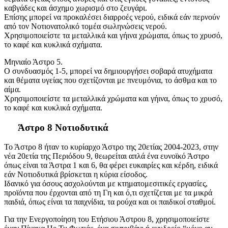
καβγάδες και άσχημο χωρισμό στο ζευγάρι.
Επίσης μπορεί να προκαλέσει διαρροές νερού, ειδικά εάν περνούν
από τον Νοτιονατολικό τομέα σωληνώσεις νερού.
Χρησιμοποιείστε τα μεταλλικά και γήινα χρώματα, όπως το χρυσό,
το καφέ και κυκλικά σχήματα.
Μηνιαίο Άστρο 5.
Ο συνδυασμός 1-5, μπορεί να δημιουργήσει σοβαρά ατυχήματα
και θέματα υγείας που σχετίζονται με πνευμόνια, το άσθμα και το
αίμα.
Χρησιμοποιείστε τα μεταλλικά χρώματα και γήινα, όπως το χρυσό,
το καφέ και κυκλικά σχήματα.
Άστρο 8 Νοτιοδυτικά
Το Άστρο 8 ήταν το κυρίαρχο Άστρο της 20ετίας 2004-2023, στην
νέα 20ετία της Περιόδου 9, θεωρείται απλά ένα ευνοϊκό Άστρο
όπως είναι τα Άστρα 1 και 6, θα φέρει ευκαιρίες και κέρδη, ειδικά
εάν Νοτιοδυτικά βρίσκεται η κύρια είσοδος.
Ιδανικό για όσους ασχολούνται με κτηματομεσιτικές εργασίες,
προϊόντα που έρχονται από τη Γη και ό,τι σχετίζεται με τα μικρά
παιδιά, όπως είναι τα παιχνίδια, τα ρούχα και οι παιδικοί σταθμοί.
Για την Ενεργοποίηση του Ετήσιου Άστρου 8, χρησιμοποιείστε