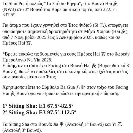
Το Shui Po, ή αλλιώς "To Ετήσιο Ρήγμα", στο Βουνό Hai 亥
(NW3) στο 3º Βουνό του Βορειοδυτικού τομέα, από 322.5º -
337.5º.
Για άτομα που έχουν γεννηθεί στο Έτος Φιδιού (Si 巳), αποφύγετε
οποιαδήποτε σημαντική δραστηριότητα σε Μήνα Χοίρου (Hai 亥),
από 7 Νοεμβρίου 2025 έως 5 Δεκεμβρίου 2025, καθώς και σε
Ημέρες Hai 亥.
*Βρείτε εύκολα τις δυσμενείς για εσάς Ημέρες Hai 亥 στο δωρεάν
Ημερολόγιο Na Yin 2025.
Επίσης, αν το σπίτι έχει Facing στο Βουνό Hai 亥 (Βορειοδυτικά 3º
Βουνό), θα φέρει δυσκολίες στα οικονομικά, στις σχέσεις και στις
συνεργασίες μέσα στο Έτος.
Χρησιμοποιείστε το Σύμβολο Ba Gua 八卦 στον τοίχο του Facing
Hai 亥 Βουνό για να εξουδετερώσετε την αρνητική επίδραση.
1º Sitting Sha: Ε1 67.5º-82.5º
2º Sitting Sha: Ε3 97.5º-112.5º
Τα Sitting Sha στα Βουνά: Jia 甲 (Ανατολή 1º Βουνό) και Yi 乙
(Ανατολή 3º Βουνό).