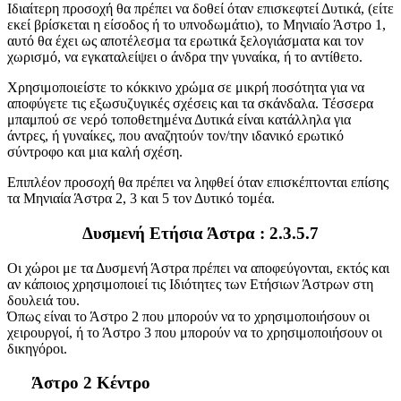
Ιδιαίτερη προσοχή θα πρέπει να δοθεί όταν επισκεφτεί Δυτικά, (είτε
εκεί βρίσκεται η είσοδος ή το υπνοδωμάτιο), το Μηνιαίο Άστρο 1,
αυτό θα έχει ως αποτέλεσμα τα ερωτικά ξελογιάσματα και τον
χωρισμό, να εγκαταλείψει o άνδρα την γυναίκα, ή το αντίθετο.
Χρησιμοποιείστε το κόκκινο χρώμα σε μικρή ποσότητα για να
αποφύγετε τις εξωσυζυγικές σχέσεις και τα σκάνδαλα. Τέσσερα
μπαμπού σε νερό τοποθετημένα Δυτικά είναι κατάλληλα για
άντρες, ή γυναίκες, που αναζητούν τον/την ιδανικό ερωτικό
σύντροφο και μια καλή σχέση.
Επιπλέον προσοχή θα πρέπει να ληφθεί όταν επισκέπτονται επίσης
τα Μηνιαία Άστρα 2, 3 και 5 τον Δυτικό τομέα.
Δυσμενή Ετήσια Άστρα : 2.3.5.7
Οι χώροι με τα Δυσμενή Άστρα πρέπει να αποφεύγονται, εκτός και
αν κάποιος χρησιμοποιεί τις Ιδιότητες των Ετήσιων Άστρων στη
δουλειά του.
Όπως είναι το Άστρο 2 που μπορούν να το χρησιμοποιήσουν οι
χειρουργοί, ή το Άστρο 3 που μπορούν να το χρησιμοποιήσουν οι
δικηγόροι.
Άστρο 2 Κέντρο