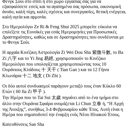
Φενγκ Σούι στο σπίτι ή στο χώρο εργασίας σας για να
εξασφαλίσετε εσείς και τα αγαπημένα σας πρόσωπα, οικονομική
άνοδο, καλή τύχη, καλές σχέσεις και συνεργασίες, θετική ενέργεια,
καλή υγεία και αρμονία.
Στο Ημερολόγιο Ze Ri & Feng Shui 2025 μπορείτε εύκολα να
επιλέξετε τις Ευνοϊκές για εσάς Ημερομηνίες για Προσωπικές
Δραστηριότητες, καθώς και σε δραστηριότητες που συνδέονται με
το Φενγκ Σούι.
Η αρχαία Κινέζικη Αστρολογία Zi Wei Dou Shu 紫微斗數, το Ba
Zi 八字 και το Yi Jing 易經, χρησιμοποιούν το Κινέζικο
Ημερολόγιο που υπολογίζεται χρησιμοποιώντας τους 10
Ουράνιους Κλάδους 十 天干 ( Tian Gan ) και τα 12 Γήινα
Κλωνάρια 十二 地支 ( Di Zhi ).
Οι δύο αυτοί συνδυασμοί παράγουν μεταξύ τους έναν Κύκλο 60
Ετών ( 60 Jia Zi 甲子 ).
Την Ημέρα που το Tai Sui 太歲 πηγαίνει από το ένα τμήμα στο
άλλο στην Ουράνια Σφαίρα ονομάζεται Li Chun 立春 ή, “Η Αρχή
της Άνοιξης”, συνήθως 3-4 Φεβρουαρίου κάθε Έτος. Αυτή είναι η
Ημέρα που σηματοδοτεί την έναρξη ενός Νέου Ηλιακού Έτους.
Κατευθύνσεις San Sha