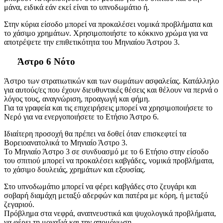
μάνα, ειδικά εάν εκεί είναι το υπνοδωμάτιο ή.
Στην κύρια είσοδο μπορεί να προκαλέσει νομικά προβλήματα και
το χάσιμο χρημάτων. Χρησιμοποιήστε το κόκκινο χρώμα για να
αποτρέψετε την επιθετικότητα του Μηνιαίου Άστρου 3.
Άστρο 6 Νότο
Άστρο των στρατιωτικών και των σωμάτων ασφαλείας. Κατάλληλο
για αυτούς/ες που έχουν διευθυντικές θέσεις και θέλουν να περνά ο
λόγος τους, αναγνώριση, προαγωγή και φήμη.
Για τα γραφεία και τις επιχειρήσεις μπορεί να χρησιμοποιήσετε το
Νερό για να ενεργοποιήσετε το Ετήσιο Άστρο 6.
Ιδιαίτερη προσοχή θα πρέπει να δοθεί όταν επισκεφτεί τα
Βορειοανατολικά το Μηνιαίο Άστρο 3.
Το Μηνιαίο Άστρο 3 σε συνδυασμό με το 6 Ετήσιο στην είσοδο
του σπιτιού μπορεί να προκαλέσει καβγάδες, νομικά προβλήματα,
το χάσιμο δουλειάς, χρημάτων και εξουσίας.
Στο υπνοδωμάτιο μπορεί να φέρει καβγάδες στο ζευγάρι και
σοβαρή διαμάχη μεταξύ αδερφών και πατέρα με κόρη, ή μεταξύ
ζεγαριού.
Πρόβλημα στα νεφρά, αναπνευστικά και ψυχολογικά προβλήματα,
να φέρει τη μοναξιά και την απομόνωση.