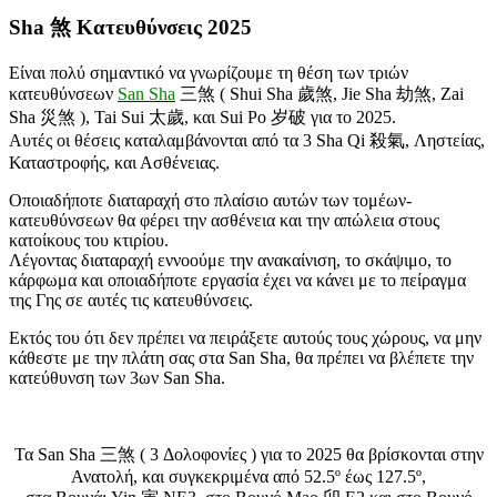
Sha 煞 Κατευθύνσεις 2025
Είναι πολύ σημαντικό να γνωρίζουμε τη θέση των τριών
κατευθύνσεων
San Sha
三煞 ( Shui Sha 歲煞, Jie Sha 劫煞, Zai
Sha 災煞 ), Tai Sui 太歲, και Sui Po 岁破 για το 2025.
Αυτές οι θέσεις καταλαμβάνονται από τα 3 Sha Qi 殺氣, Ληστείας,
Καταστροφής, και Ασθένειας.
Οποιαδήποτε διαταραχή στο πλαίσιο αυτών των τομέων-
κατευθύνσεων θα φέρει την ασθένεια και την απώλεια στους
κατοίκους του κτιρίου.
Λέγοντας διαταραχή εννοούμε την ανακαίνιση, το σκάψιμο, το
κάρφωμα και οποιαδήποτε εργασία έχει να κάνει με το πείραγμα
της Γης σε αυτές τις κατευθύνσεις.
Εκτός του ότι δεν πρέπει να πειράξετε αυτούς τους χώρους, να μην
κάθεστε με την πλάτη σας στα San Sha, θα πρέπει να βλέπετε την
κατεύθυνση των 3ων San Sha.
Τα San Sha 三煞 ( 3 Δολοφονίες ) για το 2025 θα βρίσκονται στην
Ανατολή, και συγκεκριμένα από 52.5º έως 127.5º,