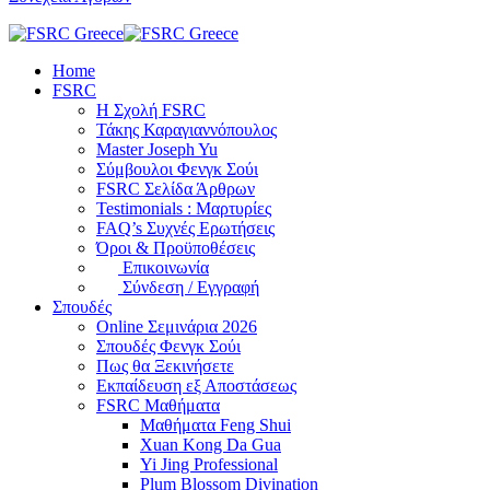
Home
FSRC
Η Σχολή FSRC
Τάκης Καραγιαννόπουλος
Master Joseph Yu
Σύμβουλοι Φενγκ Σούι
FSRC Σελίδα Άρθρων
Testimonials : Μαρτυρίες
FAQ’s Συχνές Ερωτήσεις
Όροι & Προϋποθέσεις
Επικοινωνία
Σύνδεση / Εγγραφή
Σπουδές
Online Σεμινάρια 2026
Σπουδές Φενγκ Σούι
Πως θα Ξεκινήσετε
Εκπαίδευση εξ Αποστάσεως
FSRC Μαθήματα
Μαθήματα Feng Shui
Xuan Kong Da Gua
Yi Jing Professional
Plum Blossom Divination