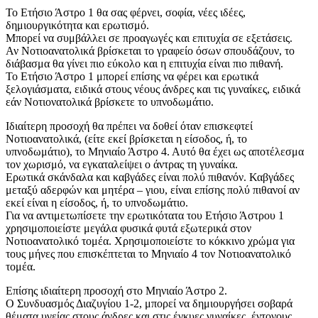
Το Ετήσιο Άστρο 1 θα σας φέρνει, σοφία, νέες ιδέες,
δημιουργικότητα και ερωτισμό.
Μπορεί να συμβάλλει σε προαγωγές και επιτυχία σε εξετάσεις.
Αν Νοτιοανατολικά βρίσκεται το γραφείο όσων σπουδάζουν, το
διάβασμα θα γίνει πιο εύκολο και η επιτυχία είναι πιο πιθανή.
Το Ετήσιο Άστρο 1 μπορεί επίσης να φέρει και ερωτικά
ξελογιάσματα, ειδικά στους νέους άνδρες και τις γυναίκες, ειδικά
εάν Νοτιονατολικά βρίσκετε το υπνοδωμάτιο.
Ιδιαίτερη προσοχή θα πρέπει να δοθεί όταν επισκεφτεί
Νοτιοανατολικά, (είτε εκεί βρίσκεται η είσοδος, ή, το
υπνοδωμάτιο), το Μηνιαίο Άστρο 4. Αυτό θα έχει ως αποτέλεσμα
τον χωρισμό, να εγκαταλείψει ο άντρας τη γυναίκα.
Ερωτικά σκάνδαλα και καβγάδες είναι πολύ πιθανόν. Καβγάδες
μεταξύ αδερφών και μητέρα – γιου, είναι επίσης πολύ πιθανοί αν
εκεί είναι η είσοδος, ή, το υπνοδωμάτιο.
Για να αντιμετωπίσετε την ερωτικότατα του Ετήσιο Άστρου 1
χρησιμοποιείστε μεγάλα φυσικά φυτά εξωτερικά στον
Νοτιοανατολικό τομέα. Χρησιμοποιείστε το κόκκινο χρώμα για
τους μήνες που επισκέπτεται το Μηνιαίο 4 τον Νοτιοανατολικό
τομέα.
Επίσης ιδιαίτερη προσοχή στο Μηνιαίο Άστρο 2.
Ο Συνδυασμός Διαζυγίου 1-2, μπορεί να δημιουργήσει σοβαρά
θέματα υγείας στους άνδρες και στις έγκυες γυναίκες, έντονους