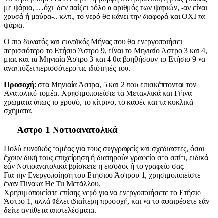
με ψάρια, …όχι, δεν παίζει ρόλο ο αριθμός των ψαριών, -αν είναι
χρυσά ή μαύρα-.. κλπ., το νερό θα κάνει την διαφορά και ΟΧΙ τα
ψάρια.
Ο πιο δυνατός και ευνοϊκός Μήνας που θα ενεργοποιήσει
περισσότερο το Ετήσιο Άστρο 9, είναι το Μηνιαίο Άστρο 3 και 4,
μιας και τα Μηνιαία Άστρο 3 και 4 θα βοηθήσουν το Ετήσιο 9 να
αναπτύξει περισσότερο τις ιδιότητές του.
Προσοχή
: στα Μηνιαία Άστρα, 5 και 2 που επισκέπτονται τον
Ανατολικό τομέα. Χρησιμοποιείστε τα Μεταλλικά και Γήινα
χρώματα όπως το χρυσό, το κίτρινο, το καφές και τα κυκλικά
σχήματα.
Άστρο 1 Νοτιοανατολικά
Πολύ ευνοϊκός τομέας για τους συγγραφείς και σχεδιαστές, όσοι
έχουν δική τους επιχείρηση ή διατηρούν γραφείο στο σπίτι, ειδικά
εάν Νοτιοανατολικά βρίσκετε η είσοδος ή το γραφείο σας.
Για την Ενεργοποίηση του Ετήσιου Άστρου 1, χρησιμοποιείστε
έναν Πίνακα He Tu Μετάλλου.
Χρησιμοποιείστε επίσης νερό για να ενεργοποιήσετε το Ετήσιο
Άστρο 1, αλλά θέλει ιδιαίτερη προσοχή, και να το αφαιρέσετε εάν
δείτε αντίθετα αποτελέσματα.