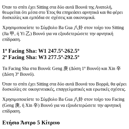
Όταν το σπίτι έχει Sitting στα δύο αυτά Βουνά της Ανατολή,
θεωρείται ότι μέσα στο Έτος θα επηρεάσει αρνητικά και θα φέρει
δυσκολίες και εμπόδια σε σχέσεις και οικονομικά.
Χρησιμοποιείστε το Σύμβολο Ba Gua 八卦 στον τοίχο του Sitting
(Jia 甲, ή Yi 乙) Βουνό για να εξουδετερώσετε την αρνητική
επίδραση.
1º Facing Sha: W1 247.5º-262.5º
2º Facing Sha: W3 277.5º-292.5º
Τα Facing Sha στα Βουνά: Geng 庚 (Δύση 1º Βουνό) και Xin 辛
(Δύση 3º Βουνό).
Όταν το σπίτι έχει Sitting στα δύο αυτά Βουνά του Βορρά, θα φέρει
δυσκολίες σε οικογενειακές, επαγγελματικές και ερωτικές σχέσεις.
Χρησιμοποιείστε το Σύμβολο Ba Gua 八卦 στον τοίχο του Facing
(Geng 庚, ή Xin 辛) Βουνό για να εξουδετερώσετε την αρνητική
επίδραση.
Ετήσιο Άστρο 5 Κίτρινο