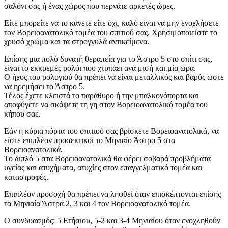
σαλόνι σας ή ένας χώρος που περνάτε αρκετές ώρες.
Είτε μπορείτε να το κάνετε είτε όχι, καλό είναι να μην ενοχλήσετε
τον Βορειοανατολικό τομέα του σπιτιού σας. Χρησιμοποιείστε το
χρυσό χρώμα και τα στρογγυλά αντικείμενα.
Επίσης μια πολύ δυνατή θεραπεία για το Άστρο 5 στο σπίτι σας,
είναι το εκκρεμές ρολόι που χτυπάει ανά μισή και μία ώρα.
Ο ήχος του ρολογιού θα πρέπει να είναι μεταλλικός και βαρύς ώστε
να ηρεμήσει το Άστρο 5.
Τέλος έχετε κλειστά το παράθυρο ή την μπαλκονόπορτα και
αποφύγετε να σκάψετε τη γη στον Βορειοανατολικό τομέα του
κήπου σας.
Εάν η κύρια πόρτα του σπιτιού σας βρίσκετε Βορειοανατολικά, να
είστε επιπλέον προσεκτικοί το Μηνιαίο Άστρο 5 στα
Βορειοανατολικά.
Το διπλό 5 στα Βορειοανατολικά θα φέρει σοβαρά προβλήματα
υγείας και ατυχήματα, ατυχίες στον επαγγελματικό τομέα και
καταστροφές.
Επιπλέον προσοχή θα πρέπει να ληφθεί όταν επισκέπτονται επίσης
τα Μηνιαία Άστρα 2, 3 και 4 τον Βορειοανατολικό τομέα.
Ο συνδυασμός: 5 Ετήσιου, 5-2 και 3-4 Μηνιαίου όταν ενοχληθούν