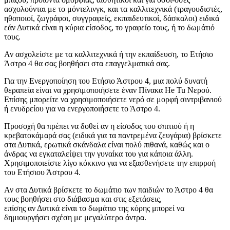
ασχολούνται με το μόντελινγκ, και τα καλλιτεχνικά (τραγουδιστές,
ηθοποιοί, ζωγράφοι, συγγραφείς, εκπαιδευτικοί, δάσκαλοι) ειδικά
εάν Δυτικά είναι η κύρια είσοδος, το γραφείο τους, ή το δωμάτιό
τους.
Αν ασχολείστε με τα καλλιτεχνικά ή την εκπαίδευση, το Ετήσιο
Άστρο 4 θα σας βοηθήσει στα επαγγελματικά σας.
Για την Ενεργοποίηση του Ετήσιο Άστρου 4, μια πολύ δυνατή
θεραπεία είναι να χρησιμοποιήσετε έναν Πίνακα He Tu Νερού.
Επίσης μπορείτε να χρησιμοποιήσετε νερό σε μορφή σιντριβανιού
ή ενυδρείου για να ενεργοποιήσετε το Άστρο 4.
Προσοχή θα πρέπει να δοθεί αν η είσοδος του σπιτιού ή η
κρεβατοκάμαρά σας (ειδικά για τα παντρεμένα ζευγάρια) βρίσκετε
στα Δυτικά, ερωτικά σκάνδαλα είναι πολύ πιθανά, καθώς και ο
άνδρας να εγκαταλείψει την γυναίκα του για κάποια άλλη.
Χρησιμοποιείστε λίγο κόκκινο για να εξασθενήσετε την επιρροή
του Ετήσιου Άστρου 4.
Αν στα Δυτικά βρίσκετε το δωμάτιο των παιδιών το Άστρο 4 θα
τους βοηθήσει στο διάβασμα και στις εξετάσεις,
επίσης αν Δυτικά είναι το δωμάτιο της κόρης μπορεί να
δημιουργήσει σχέση με μεγαλύτερο άντρα.