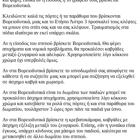
Βορειοδυτικά.
Κλειδώνετε καλά τις πόρτες ή τα παράθυρα που βρίσκονται
Βορειοδυτικά, μιας και το Ετήσιο Άστρο 3 προσκαλεί τους κλέφτες
να μπουν στο σπίτι σας και να σας κλέψουν. Τραυματισμός στα
πόδια ιδιαίτερα αν εκεί υπάρχει σκάλα.
Αν η είσοδος του σπιτιού βρίσκετε Βορειοδυτικά, Θα φέρει
ατυχήματα και νομικά προβλήματα, θα προκαλέσει καβγάδες
μεταξύ ζευγαριού και αδελφών. Χρησιμοποιείστε λίγο κόκκινο
χρώμα όχι υπερβολές όμως.
Αν στα Βορειοδυτικά βρίσκετε το υπνοδωμάτιό σας αποφύγετε να
κάθεστε ή να συζητείτε μιας και μπορεί μια συζήτηση να εξελιχθεί
σε άσχημο καβγά και χωρισμό.
Αν στα Βορειοδυτικά είναι το δωμάτιο των παιδιών μπορεί να
προκαλέσει άσχημα ατυχήματα, χρησιμοποιείστε λίγο κόκκινο
χρώμα και κατεβάστε τα ρολά στις πόρτες ή και στα παράθυρα του
δωματίου, τουλάχιστον 3 ώρες πριν πάνε τα παιδιά για ύπνο.
Αν στα Βορειοδυτικά βρίσκετε η κρεβατοκάμαρα, καβγάδες με
άσχημη εξέλιξη μεταξύ του ζευγαριού. Επίσης, εάν η γυναίκα είναι
έγκυος, υπάρχει κίνδυνος για χάσιμο του παιδιού, καλύτερα να
μετακινηθεί σε άλλο δωμάτιο του σπιτιού.