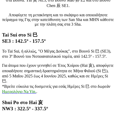
στα Βουνά: Yin 寅 NE3, στο Βουνό Mao 卯 E2 και στο Βουνό
Chen 辰 SE1.
Αποφύγετε τη μετακίνηση και το σκάψιμο και οποιοιδήποτε
πείραγμα της Γης στην κατεύθυνση των San Sha και ΜΗΝ κάθεστε
με την πλάτη σας στα 3 Sha.
Tai Sui στο Si 巳
SE3 : 142.5º - 157.5º
Το Tai Sui, ή αλλιώς, "Ο Μέγας Δούκας", στο Βουνό Si 巳 (SΕ3),
στο 3º Βουνό του Νοτιοανατολικού τομέα, από 142.5º - 157.5º.
Για άτομα που έχουν γεννηθεί σε Έτος Χοίρου (Hai 亥), αποφύγετε
οποιαδήποτε σημαντική δραστηριότητα σε Μήνα Φιδιού (Si 巳),
από 5 Μαΐου 2025 έως 4 Ιουνίου 2025, καθώς και σε Ημέρες Si
巳.
*Βρείτε εύκολα τις δυσμενείς για εσάς Ημέρες Si 巳 στο δωρεάν
Ημερολόγιο Na Yin.
.
Shui Po στο Hai 亥
NW3 : 322.5º - 337.5º