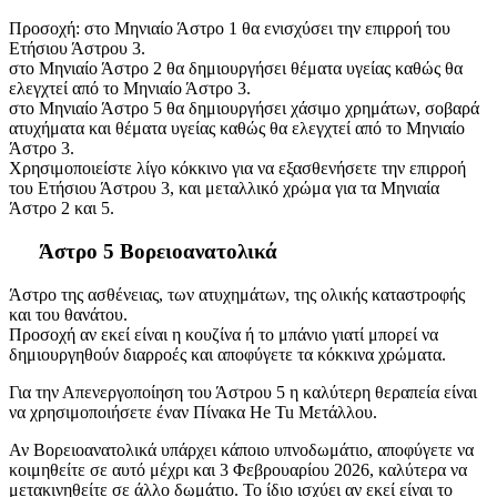
Προσοχή: στο Μηνιαίο Άστρο 1 θα ενισχύσει την επιρροή του
Ετήσιου Άστρου 3.
στο Μηνιαίο Άστρο 2 θα δημιουργήσει θέματα υγείας καθώς θα
ελεγχτεί από το Μηνιαίο Άστρο 3.
στο Μηνιαίο Άστρο 5 θα δημιουργήσει χάσιμο χρημάτων, σοβαρά
ατυχήματα και θέματα υγείας καθώς θα ελεγχτεί από το Μηνιαίο
Άστρο 3.
Χρησιμοποιείστε λίγο κόκκινο για να εξασθενήσετε την επιρροή
του Ετήσιου Άστρου 3, και μεταλλικό χρώμα για τα Μηνιαία
Άστρο 2 και 5.
Άστρο 5 Βορειοανατολικά
Άστρο της ασθένειας, των ατυχημάτων, της ολικής καταστροφής
και του θανάτου.
Προσοχή αν εκεί είναι η κουζίνα ή το μπάνιο γιατί μπορεί να
δημιουργηθούν διαρροές και αποφύγετε τα κόκκινα χρώματα.
Για την Απενεργοποίηση του Άστρου 5 η καλύτερη θεραπεία είναι
να χρησιμοποιήσετε έναν Πίνακα He Tu Μετάλλου.
Αν Βορειοανατολικά υπάρχει κάποιο υπνοδωμάτιο, αποφύγετε να
κοιμηθείτε σε αυτό μέχρι και 3 Φεβρουαρίου 2026, καλύτερα να
μετακινηθείτε σε άλλο δωμάτιο. Το ίδιο ισχύει αν εκεί είναι το