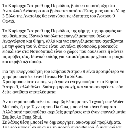
Το Κυρίαρχο Άστρο 9 της Περιόδου, βρίσκει υποστήριξη στο
Ανατολικό Ανάκτορο που βρίσκεται αυτό το Έτος, μιας και το Yang
3 Ξύλο της Ανατολής θα ενισχύσει τις ιδιότητες του Άστρου 9
Φωτιά.
Το Κυρίαρχο Άστρο 9 της Περιόδου, της φήμης, της ομορφιάς και
του θεάματος. Ιδανικό για όλα τα επαγγέλματα που θέλουν
Αναγνώριση και Φήμη, αλλά και για επαγγέλματα που σχετίζονται
με την φύση του 9, όπως είναι: μοντέλα, ηθοποιούς, μουσικούς,
ειδικά εάν στα Νοτιοδυτικά είναι ο χώρος που δουλεύετε ή κάνετε
τις πρόβες σας. Ιδανικό επίσης για καταστήματα με glamour ρούχα
και ακριβά αξεσουάρ.
Για την Ενεργοποίηση του Ετήσιου Άστρου 9 είναι προτιμότερο να
χρησιμοποιείστε έναν Πίνακα He Tu Ξύλου.
Χρησιμοποιείστε επίσης νερό για να ενεργοποιήσετε το Ετήσιο
Άστρο 9, αλλά θέλει ιδιαίτερη προσοχή, και να το αφαιρέσετε εάν
δείτε αντίθετα αποτελέσματα.
Αν το νερό τοποθετηθεί σε ακριβή θέση με την Τεχνική των Water
Methods, ή την Τεχνική του Da Gua, μπορεί να κάνει θαύματα.
Αλλά αυτό προϋποθέτει ακριβείς μετρήσεις από έναν επαγγελματία
Σύμβουλο Feng Shui.
Σε λάθος θέση μπορεί να δημιουργήσει οικονομικά προβλήματα.
Το νερό μπορεί να είναι με τη μορφή σιντριβανιού, ή μιας γυάλας