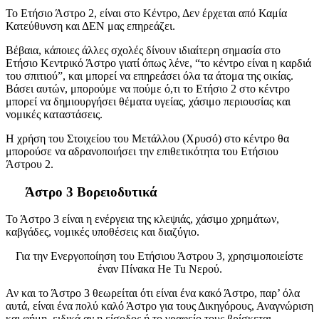
Το Ετήσιο Άστρο 2, είναι στο Κέντρο, Δεν έρχεται από Καμία
Κατεύθυνση και ΔΕΝ μας επηρεάζει.
Βέβαια, κάποιες άλλες σχολές δίνουν ιδιαίτερη σημασία στο
Ετήσιο Κεντρικό Άστρο γιατί όπως λένε, “το κέντρο είναι η καρδιά
του σπιτιού”, και μπορεί να επηρεάσει όλα τα άτομα της οικίας.
Βάσει αυτών, μπορούμε να πούμε ό,τι το Ετήσιο 2 στο κέντρο
μπορεί να δημιουργήσει θέματα υγείας, χάσιμο περιουσίας και
νομικές καταστάσεις.
Η χρήση του Στοιχείου του Μετάλλου (Χρυσό) στο κέντρο θα
μπορούσε να αδρανοποιήσει την επιθετικότητα του Ετήσιου
Άστρου 2.
Άστρο 3 Βορειοδυτικά
Το Άστρο 3 είναι η ενέργεια της κλεψιάς, χάσιμο χρημάτων,
καβγάδες, νομικές υποθέσεις και διαζύγιο.
Για την Ενεργοποίηση του Ετήσιου Άστρου 3, χρησιμοποιείστε
έναν Πίνακα He Tu Νερού.
Αν και το Άστρο 3 θεωρείται ότι είναι ένα κακό Άστρο, παρ’ όλα
αυτά, είναι ένα πολύ καλό Άστρο για τους Δικηγόρους, Αναγνώριση
και φήμη, ειδικά αν η είσοδος ή το γραφείο τους βρίσκεται