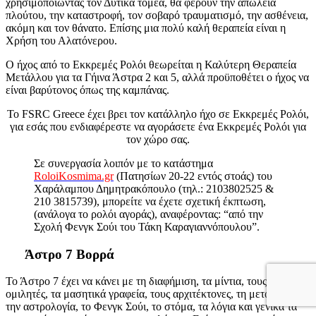
χρησιμοποιώντας τον Δυτικά τομέα, θα φέρουν την απώλεια
πλούτου, την καταστροφή, τον σοβαρό τραυματισμό, την ασθένεια,
ακόμη και τον θάνατο. Επίσης μια πολύ καλή θεραπεία είναι η
Χρήση του Αλατόνερου.
Ο ήχος από το Εκκρεμές Ρολόι θεωρείται η Καλύτερη Θεραπεία
Μετάλλου για τα Γήινα Άστρα 2 και 5, αλλά προϋποθέτει ο ήχος να
είναι βαρύτονος όπως της καμπάνας.
Το FSRC Greece έχει βρει τον κατάλληλο ήχο σε Εκκρεμές Ρολόι,
για εσάς που ενδιαφέρεστε να αγοράσετε ένα Εκκρεμές Ρολόι για
τον χώρο σας.
Σε συνεργασία λοιπόν με το κατάστημα
RoloiKosmima.gr
(Πατησίων 20-22 εντός στοάς) του
Χαράλαμπου Δημητρακόπουλο (τηλ.: 2103802525 &
210 3815739), μπορείτε να έχετε σχετική έκπτωση,
(ανάλογα το ρολόι αγοράς), αναφέροντας: “από την
Σχολή Φενγκ Σούι του Τάκη Καραγιαννόπουλου”.
Άστρο 7 Βορρά
Το Άστρο 7 έχει να κάνει με τη διαφήμιση, τα μίντια, τους
ομιλητές, τα μασητικά γραφεία, τους αρχιτέκτονες, τη μεταφυσική,
την αστρολογία, το Φενγκ Σούι, το στόμα, τα λόγια και γενικά τα