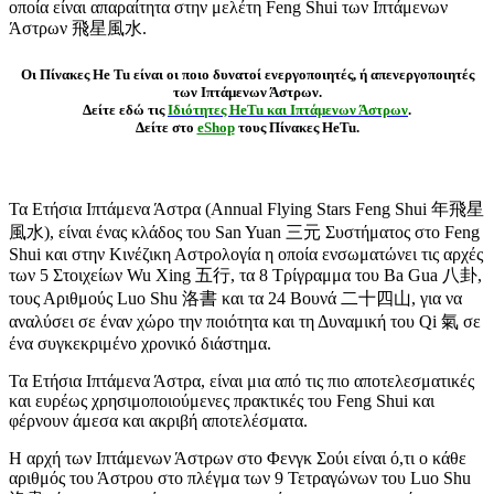
οποία είναι απαραίτητα στην μελέτη Feng Shui των Ιπτάμενων
Άστρων 飛星風水.
Οι Πίνακες He Tu είναι οι ποιο δυνατοί ενεργοποιητές, ή απενεργοποιητές
των Ιπτάμενων Άστρων.
Δείτε εδώ τις
Ιδιότητες HeTu και Ιπτάμενων Άστρων
.
Δείτε στο
eShop
τους Πίνακες HeTu.
Τα Ετήσια Ιπτάμενα Άστρα (Annual Flying Stars Feng Shui 年飛星
風水), είναι ένας κλάδος του San Yuan 三元 Συστήματος στο Feng
Shui και στην Κινέζικη Αστρολογία η οποία ενσωματώνει τις αρχές
των 5 Στοιχείων Wu Xing 五行, τα 8 Τρίγραμμα του Ba Gua 八卦,
τους Αριθμούς Luo Shu 洛書 και τα 24 Βουνά 二十四山, για να
αναλύσει σε έναν χώρο την ποιότητα και τη Δυναμική του Qi 氣 σε
ένα συγκεκριμένο χρονικό διάστημα.
Τα Ετήσια Ιπτάμενα Άστρα, είναι μια από τις πιο αποτελεσματικές
και ευρέως χρησιμοποιούμενες πρακτικές του Feng Shui και
φέρνουν άμεσα και ακριβή αποτελέσματα.
Η αρχή των Ιπτάμενων Άστρων στο Φενγκ Σούι είναι ό,τι ο κάθε
αριθμός του Άστρου στο πλέγμα των 9 Τετραγώνων του Luo Shu