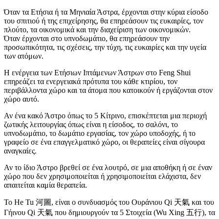
Όταν τα Ετήσια ή τα Μηνιαία Άστρα, έρχονται στην κύρια είσοδο
του σπιτιού ή της επιχείρησης, θα επηρεάσουν τις ευκαιρίες, τον
πλούτο, τα οικονομικά και την διαχείριση των οικονομικών.
Όταν έρχονται στο υπνοδωμάτιο, θα επηρεάσουν την
προσωπικότητα, τις σχέσεις, την τύχη, τις ευκαιρίες και την υγεία
των ατόμων.
Η ενέργεια των Ετήσιων Ιπτάμενων Άστρων στο Feng Shui
επηρεάζει τα ενεργειακά πρότυπα του κάθε κτιρίου, τον
περιβάλλοντα χώρο και τα άτομα που κατοικούν ή εργάζονται στον
χώρο αυτό.
Αν ένα κακό Άστρο όπως το 5 Κίτρινο, επισκέπτεται μια περιοχή
ζωτικής λειτουργίας όπως είναι η είσοδος, το σαλόνι, το
υπνοδωμάτιο, το δωμάτιο εργασίας, τον χώρο υποδοχής, ή το
γραφείο σε ένα επαγγελματικό χώρο, οι θεραπείες είναι σίγουρα
αναγκαίες.
Αν το ίδιο Άστρο βρεθεί σε ένα λουτρό, σε μια αποθήκη ή σε έναν
χώρο που δεν χρησιμοποιείται ή χρησιμοποιείται ελάχιστα, δεν
απαιτείται καμία θεραπεία.
Το He Tu 河圖, είναι ο συνδυασμός του Ουράνιου Qi 天氣 και του
Γήινου Qi 天氣 που δημιουργούν τα 5 Στοιχεία (Wu Xing 五行), τα