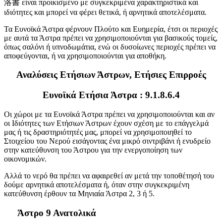
洛書 είναι προικισμένο με συγκεκριμένα χαρακτηριστικά και
ιδιότητες και μπορεί να φέρει θετικά, ή αρνητικά αποτελέσματα.
Τα Ευνοϊκά Άστρα φέρνουν Πλούτο και Ευημερία, έτσι οι περιοχές
με αυτά τα Άστρα πρέπει να χρησιμοποιούνται για βασικούς τομείς,
όπως σαλόνι ή υπνοδωμάτια, ενώ οι δυσοίωνες περιοχές πρέπει να
αποφεύγονται, ή να χρησιμοποιούνται για αποθήκη.
Αναλύσεις Ετήσιων Άστρων, Ετήσιες Επιρροές
Ευνοϊκά Ετήσια Άστρα : 9.1.8.6.4
Οι χώροι με τα Ευνοϊκά Άστρα πρέπει να χρησιμοποιούνται και αν
οι Ιδιότητες των Ετήσιων Άστρων έχουν σχέση με το επάγγελμά
μας ή τις δραστηριότητές μας, μπορεί να χρησιμοποιηθεί το
Στοιχείου του Νερού εισάγοντας ένα μικρό σιντριβάνι ή ενυδρείο
στην κατεύθυνση του Άστρου για την ενεργοποίηση των
οικονομικών.
Αλλά το νερό θα πρέπει να αφαιρεθεί αν μετά την τοποθέτησή του
δούμε αρνητικά αποτελέσματα ή, όταν στην συγκεκριμένη
κατεύθυνση έρθουν τα Μηνιαία Άστρα 2, 3 ή 5.
Άστρο 9 Ανατολικά