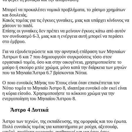
Μπορεί να προκαλέσει νομικά προβλήματα, το χάσιμο χρημάτων
και δουλειάς.
Κακός τομέας για τις έγκυες γυναίκες, μιας και υπάρχει κίνδυνος να
χάσουν το παιδί.
Επίσης οι γυναίκες δεν πρέπει να μείνουν έγκυες κάτω από αυτόν
τον συνδυασμό 6-3, μιας και η ενέργεια αυτή μπορεί να περάσει
στο έμβρυο.
Για να εξουδετερώσετε και την αρνητική επίδραση των Μηνιαίων
Άστρων 6 και 7 που δημιουργούν συγκρούσεις τόσο στον
εργασιακό τομέα, όσο και στην οικογένεια, χρησιμοποιείστε το
μαύρο ή σκούρο μπλε χρώμα, μόνο κατά την διάρκεια των μηνών
που τα Μηνιαία Άστρα 6.7 βρίσκονται Νότια.
Ο ποιο ευνοϊκός Μήνας του Έτους είναι όταν επισκέπτεται τον
Νότιο τομέα το Μηνιαίο Άστρο 8, ιδιαιτέρα ευνοϊκό εάν εκεί είναι
η κύρια είσοδο. Χρησιμοποιήστε το κόκκινο χρώμα για την
ενεργοποίηση του Μηνιαίου Άστρου 8.
Άστρο 4 Δυτικά
Άστρο των τεχνών, της εκπαίδευσης, της ομορφιάς και του έρωτα.
Πολύ ευνοϊκός τομέας για καταστήματα με ρούχα, αξεσουάρ,
μπιζού, προϊόντα ομορφιάς, αισθητικοί και για όσοι-όσες