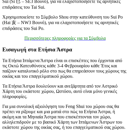
Sui (Si 巳 – SE3 Βουνό), για να ελαχιστοποιήσετε τις αρνητικές
επιδράσεις του Tai Sui.
Χρησιμοποιείστε το Σύμβολο Shou στην κατεύθυνση του Sui Po
(Hai 亥 – NW3 Βουνό), για να ελαχιστοποιήσετε τις αρνητικές
επιδράσεις του Sui Po.
Περισσότερες πληροφορίες για τα Σύμβολα
Εισαγωγή στα Ετήσια Άστρα
Τα Ετήσια Ιπτάμενα Άστρα είναι οι επισκέπτες που έρχονται από
τις Οκτώ Κατευθύνσεις κάθε 3-4 Φεβρουαρίου κάθε Έτος και
παίζουν καταλυτικό ρόλο στο πως θα επηρεάσουν τους χώρους της
οικίας και του επαγγελματικού χώρου.
Τα Ετήσια Άστρα δουλεύουν και ανεξάρτητα από τον Αστρικό
Χάρτη του εκάστοτε χώρου, Ωστόσο, αυτό είναι μόνο γενικές
πληροφορίες.
Για μια συνολική αξιολόγηση του Feng Shui του χώρου σας θα
πρέπει να ρίξουμε και μια ματιά στο πώς τα Ετήσια Άστρα, ή
ακόμη και τα Μηνιαία Άστρα που επισκέπτονται τον χώρο,
αλληλεπιδρούν με το βασικό Χάρτη των Ιπτάμενων Άστρων του
εκάστοτε χώρου της οικίας σας, ή του επαγγελματικού σας χώρου.