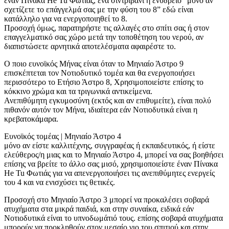
έναν Πίνακα He Tu Φωτιάς, ένα σιντριβάνι ή ενυδρείο “μόνο αν
σχετίζετε το επάγγελμά σας με την φύση του 8” εδώ είναι
κατάλληλο για να ενεργοποιηθεί το 8.
Προσοχή όμως, παρατηρήστε τις αλλαγές στο σπίτι σας ή στον
επαγγελματικό σας χώρο μετά την τοποθέτηση του νερού, αν
διαπιστώσετε αρνητικά αποτελέσματα αφαιρέστε το.
Ο ποιο ευνοϊκός Μήνας είναι όταν το Μηνιαίο Άστρο 9
επισκέπτεται τον Νοτιοδυτικό τομέα και θα ενεργοποιήσει
περισσότερο το Ετήσιο Άστρο 8, Χρησιμοποιείστε επίσης το
κόκκινο χρώμα και τα τριγωνικά αντικείμενα.
Ανεπιθύμητη εγκυμοσύνη (εκτός και αν επιθυμείτε), είναι πολύ
πιθανόν αυτόν τον Μήνα, ιδιαίτερα εάν Νοτιοδυτικά είναι η
κρεβατοκάμαρα.
Ευνοϊκός τομέας | Μηνιαίο Άστρο 4
μόνο αν είστε καλλιτέχνης, συγγραφέας ή εκπαιδευτικός, ή είστε
ελεύθερος/η μιας και το Μηνιαίο Άστρο 4, μπορεί να σας βοηθήσει
επίσης να βρείτε το άλλο σας μισό, χρησιμοποιείστε έναν Πίνακα
He Tu Φωτιάς για να απενεργοποιήσει τις ανεπιθύμητες ενεργείς
του 4 και να ενισχύσει τις θετικές.
Προσοχή στο Μηνιαίο Άστρο 3 μπορεί να προκαλέσει σοβαρά
ατυχήματα στα μικρά παιδιά, και στην συναίκα, ειδικά εάν
Νοτιοδυτικά είναι το υπνοδωμάτιό τους. επίσης σοβαρά ατυχήματα
μπορούν να προκληθούν στον μεσαίο γιο του σπιτιού και στην