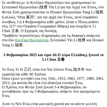
Σε αντίθεση με το Κινέζικο Ημερολόγιο που χρησιμοποιεί το
Σεληνιακό Ημερολόγιο (陰曆 Yin Li) για την Αρχή του Έτους, στο
Φενγκ Σούι χρησιμοποιείται το Ηλιακό Ημερολόγιο Yang Li 陽曆,
ή αλλιώς “Hsia 夏历”, για την αρχή του Έτους, αυτό συμβαίνει
συνήθως 3 ή 4 Φεβρουαρίου κάθε χρόνο, (όταν ο Ήλιος φτάσει
στις 315° στο Ουράνιο Γεωγραφικό Μήκος) και ονομάζετε Li
Chun 立春, Ο Ερχομός της Άνοιξης.
*Διαβάστε περισσότερες πληροφορίες για τις διαφορές ανάμεσα
στα δύο
Κινέζικα Ημερολόγια
, Σεληνιακό Yin Li 陰曆 και Ηλιακό
Yang Li 陽曆.
3 Φεβρουαρίου 2025 και ώρα 16:11 (ώρα Ελλάδας), ξεκινά το
Li Chun 立春
Το Έτος Yi Si 乙巳 είναι ένα Yin Ξύλινο Έτος 陰木年 που
εμφανίζεται κάθε 60 Χρόνια.
Όσοι έχουν γεννηθεί στα έτη: 1941, 1953, 1965, 1977, 1989, 2001,
2013, για αυτούς θα είναι ένα ιδιαιτέρα ευνοϊκό Έτος.
Ο Χρόνος στο Φενγκ Σούι ξεκινά 3-4 Φεβρουαρίου, αν
γεννηθήκατε πριν τις 3 Φεβρουαρίου, ανήκετε στο προηγούμενο
Έτος.
Αυτό το Νέο Έτος είναι μια καλή χρονιά για να κάνετε μελέτη