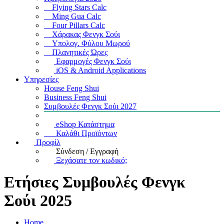
Flying Stars Calc
Ming Gua Calc
Four Pillars Calc
Χάρακας Φενγκ Σούι
Υπολογ. Φύλου Μωρού
Πλανητικές Ώρες
Εφαρμογές Φενγκ Σούι
iOS & Android Applications
Υπηρεσίες
House Feng Shui
Business Feng Shui
Συμβουλές Φενγκ Σούι 2027
eShop Κατάστημα
Καλάθι Προϊόντων
Προφίλ
Σύνδεση / Εγγραφή
Ξεχάσατε τον κωδικό;
Ετήσιες Συμβουλές Φενγκ
Σούι 2025
Home