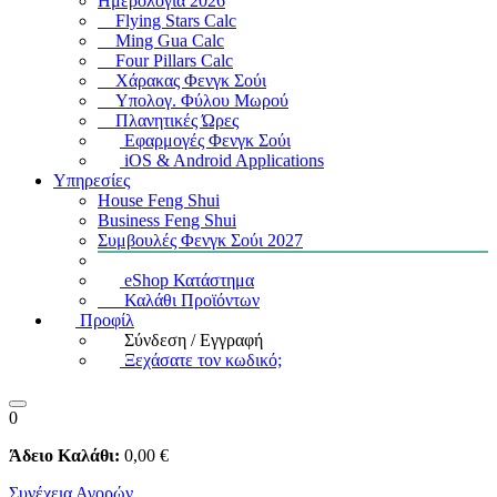
Ημερολόγια 2026
Flying Stars Calc
Ming Gua Calc
Four Pillars Calc
Χάρακας Φενγκ Σούι
Υπολογ. Φύλου Μωρού
Πλανητικές Ώρες
Εφαρμογές Φενγκ Σούι
iOS & Android Applications
Υπηρεσίες
House Feng Shui
Business Feng Shui
Συμβουλές Φενγκ Σούι 2027
eShop Κατάστημα
Καλάθι Προϊόντων
Προφίλ
Σύνδεση / Εγγραφή
Ξεχάσατε τον κωδικό;
0
Άδειο Καλάθι:
0
,00
€
Συνέχεια Αγορών