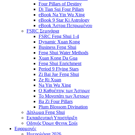
Four Pillars of Destiny
Di Tian Sui Four Pillars
eBook Na Yin Wu Xing
eBook 9 Star Ki Astrology
eBook Άστρα Πεπρωμένου
FSRC Σεμινάρια
FSRC Feng Shui 1-4
Dynamic Xuan Kong
Business Feng Shui
Feng Shui Water Methods
Xuan Kong Da Gua
Feng Shui Enrichment
Period 9 Flying Stars
Zi Bai Jue Feng Shui
Ze Ri Xuan
Na Yin Wu Xing
Ο Καθρέπτης των Άστρων
Το Μονοπάτι των Άστρων
Ba Zi Four Pillars
Plum Blossom Divination
Δίπλωμα Feng Shui
Εκπαιδευτική Υποστήριξη
Οδηγός Όρων Φενγκ Σούι
Εφαρμογές
Ημερολόγια 2026