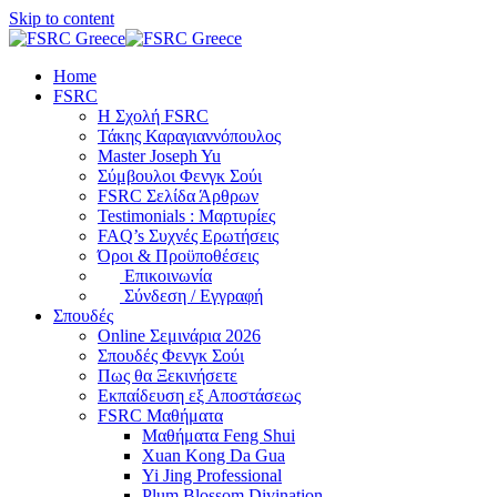
Skip to content
Home
FSRC
Η Σχολή FSRC
Τάκης Καραγιαννόπουλος
Master Joseph Yu
Σύμβουλοι Φενγκ Σούι
FSRC Σελίδα Άρθρων
Testimonials : Μαρτυρίες
FAQ’s Συχνές Ερωτήσεις
Όροι & Προϋποθέσεις
Επικοινωνία
Σύνδεση / Εγγραφή
Σπουδές
Online Σεμινάρια 2026
Σπουδές Φενγκ Σούι
Πως θα Ξεκινήσετε
Εκπαίδευση εξ Αποστάσεως
FSRC Μαθήματα
Μαθήματα Feng Shui
Xuan Kong Da Gua
Yi Jing Professional
Plum Blossom Divination