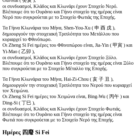
Gui-Hai ( 癸亥 ),
οι συνδυασμοί, Κλάδος και Κλωνάρι έχουν Στοιχείο Νερό.
Βλέπουμε ότι το Ουράνιο και Γήινο στοιχείο της ημέρας είναι
Νερό που συγκρούεται με το Στοιχείο Φωτιάς της Εποχής.
Τα Γήινα Κλωνάρια του Μήνα, Shen-You-Xu ( 申 酉 戌 ),
δημιουργούν την στοιχειακή Τριπλότητα του Μετάλλου που
κυριαρχεί το Φθινόπωρο.
Οι Zheng Si Fei ημέρες του Φθινοπώρου είναι, Jia-Yin ( 甲寅 ) και
Yi-Mao ( 乙卯 ),
οι συνδυασμοί, Κλάδος και Κλωνάρι έχουν Στοιχείο Ξύλο.
Βλέπουμε ότι το Ουράνιο και Γήινο στοιχείο της ημέρας είναι Ξύλο
που συγκρούεται με το Στοιχείο Μέταλλο της Εποχής.
Τα Γήινα Κλωνάρια του Μήνα, Hai-Zi-Chou ( 亥 子 丑 ),
δημιουργούν την στοιχειακή Τριπλότητα του Νερού που κυριαρχεί
τον Χειμώνα.
Οι Zheng Si Fei ημέρες του Χειμώνα είναι, Bing-Wu ( 丙午 ) και
Ding-Si ( 丁巳 ),
οι συνδυασμοί, Κλάδος και Κλωνάρι έχουν Στοιχείο Φωτιάς.
Βλέπουμε ότι το Ουράνιο και Γήινο στοιχείο της ημέρας είναι
Φωτιά που συγκρούεται με το Στοιχείο Νερό της Εποχής.
Ημέρες 四廢 Si Fei