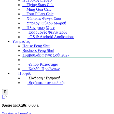
Ημερολόγια 2026
Flying Stars Calc
Ming Gua Calc
Four Pillars Calc
Χάρακας Φενγκ Σούι
Υπολογ. Φύλου Μωρού
Πλανητικές Ώρες
Εφαρμογές Φενγκ Σούι
iOS & Android Applications
Υπηρεσίες
House Feng Shui
Business Feng Shui
Συμβουλές Φενγκ Σούι 2027
eShop Κατάστημα
Καλάθι Προϊόντων
Προφίλ
Σύνδεση / Εγγραφή
Ξεχάσατε τον κωδικό;
0
Άδειο Καλάθι:
0
,00
€
Συνέχεια Αγορών