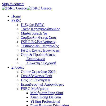
Skip to content
Home
FSRC
Η Σχολή FSRC
Τάκης Καραγιαννόπουλος
Master Joseph Yu
Σύμβουλοι Φενγκ Σούι
FSRC Σελίδα Άρθρων
Testimonials : Μαρτυρίες
FAQ’s Συχνές Ερωτήσεις
Όροι & Προϋποθέσεις
Επικοινωνία
Σύνδεση / Εγγραφή
Σπουδές
Online Σεμινάρια 2026
Σπουδές Φενγκ Σούι
Πως θα Ξεκινήσετε
Εκπαίδευση εξ Αποστάσεως
FSRC Μαθήματα
Μαθήματα Feng Shui
Xuan Kong Da Gua
Yi Jing Professional
Plum Blossom Divination