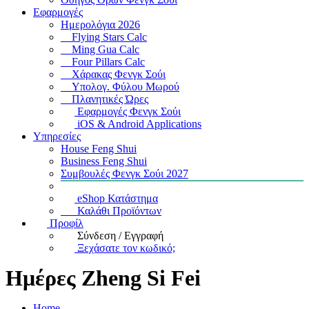
Εφαρμογές
Ημερολόγια 2026
Flying Stars Calc
Ming Gua Calc
Four Pillars Calc
Χάρακας Φενγκ Σούι
Υπολογ. Φύλου Μωρού
Πλανητικές Ώρες
Εφαρμογές Φενγκ Σούι
iOS & Android Applications
Υπηρεσίες
House Feng Shui
Business Feng Shui
Συμβουλές Φενγκ Σούι 2027
eShop Κατάστημα
Καλάθι Προϊόντων
Προφίλ
Σύνδεση / Εγγραφή
Ξεχάσατε τον κωδικό;
Ημέρες Zheng Si Fei
Home