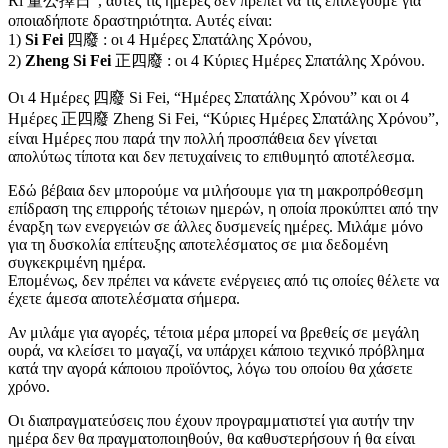
Ri 董公擇日”, αυτές τις ημέρες δεν πρέπει να τις επιλέγουμε για
οποιαδήποτε δραστηριότητα. Αυτές είναι:
1)
Si Fei
四廢 : οι 4 Ημέρες Σπατάλης Χρόνου,
2)
Zheng Si Fei
正四廢 : οι 4 Κύριες Ημέρες Σπατάλης Χρόνου.
Οι 4 Ημέρες 四廢 Si Fei, “Ημέρες Σπατάλης Χρόνου” και οι 4
Ημέρες 正四廢 Zheng Si Fei, “Κύριες Ημέρες Σπατάλης Χρόνου”,
είναι Ημέρες που παρά την πολλή προσπάθεια δεν γίνεται
απολύτως τίποτα και δεν πετυχαίνεις το επιθυμητό αποτέλεσμα.
Εδώ βέβαια δεν μπορούμε να μιλήσουμε για τη μακροπρόθεσμη
επίδραση της επιρροής τέτοιων ημερών, η οποία προκύπτει από την
έναρξη των ενεργειών σε άλλες δυσμενείς ημέρες. Μιλάμε μόνο
για τη δυσκολία επίτευξης αποτελέσματος σε μια δεδομένη
συγκεκριμένη ημέρα.
Επομένως, δεν πρέπει να κάνετε ενέργειες από τις οποίες θέλετε να
έχετε άμεσα αποτελέσματα σήμερα.
Αν μιλάμε για αγορές, τέτοια μέρα μπορεί να βρεθείς σε μεγάλη
ουρά, να κλείσει το μαγαζί, να υπάρχει κάποιο τεχνικό πρόβλημα
κατά την αγορά κάποιου προϊόντος, λόγω του οποίου θα χάσετε
χρόνο.
Οι διαπραγματεύσεις που έχουν προγραμματιστεί για αυτήν την
ημέρα δεν θα πραγματοποιηθούν, θα καθυστερήσουν ή θα είναι