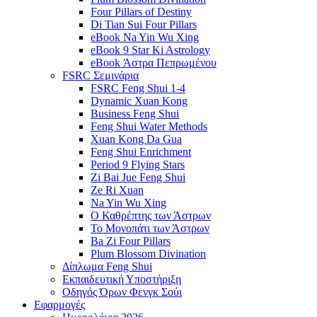
Four Pillars of Destiny
Di Tian Sui Four Pillars
eBook Na Yin Wu Xing
eBook 9 Star Ki Astrology
eBook Άστρα Πεπρωμένου
FSRC Σεμινάρια
FSRC Feng Shui 1-4
Dynamic Xuan Kong
Business Feng Shui
Feng Shui Water Methods
Xuan Kong Da Gua
Feng Shui Enrichment
Period 9 Flying Stars
Zi Bai Jue Feng Shui
Ze Ri Xuan
Na Yin Wu Xing
Ο Καθρέπτης των Άστρων
Το Μονοπάτι των Άστρων
Ba Zi Four Pillars
Plum Blossom Divination
Δίπλωμα Feng Shui
Εκπαιδευτική Υποστήριξη
Οδηγός Όρων Φενγκ Σούι
Εφαρμογές