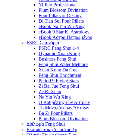
Yi Jing Professional
Plum Blossom Divination
Four Pillars of Destiny
Di Tian Sui Four Pillars
eBook Na Yin Wu Xing
eBook 9 Star Ki Astrology
eBook Άστρα Πεπρωμένου
FSRC Σεμινάρια
FSRC Feng Shui 1-4
Dynamic Xuan Kong
Business Feng Shui
Feng Shui Water Methods
Xuan Kong Da Gua
Feng Shui Enrichment
Period 9 Flying Stars
Zi Bai Jue Feng Shui
Ze Ri Xuan
Na Yin Wu Xing
Ο Καθρέπτης των Άστρων
Το Μονοπάτι των Άστρων
Ba Zi Four Pillars
Plum Blossom Divination
Δίπλωμα Feng Shui
Εκπαιδευτική Υποστήριξη
Οδηγός Όρων Φενγκ Σούι