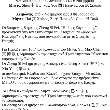
Φθινόπωρο
: από 7 Αυγούστου έως 6 Νοεμβρίου
Μήνες
: Shen 申 Πίθηκος, You 酉 Πετεινός, Xu 戌 Σκύλος
Χειμώνας
: από 7 Νοεμβρίου έως 3 Φεβρουαρίου
Μήνες
: Hai 亥 Χοίρος, Zi 子 Ποντικός, Chou 丑 Βόδι
Οι δυσμενείς 8 ημέρες Zheng Si Fei, “Ημέρες Σύγκρουσης”,
προκύπτουν από τον Συνδυασμό του Στοιχείου “Κλάδος και
Κλωνάρι” της Ημέρας, που συγκρούεται με το Στοιχείο της
Εποχής.
Για Παράδειγμα:Τα Γήινα Κλωνάρια του Μήνα, Yin-Mao-Chen (
寅 卯 辰 ), δημιουργούν την στοιχειακή Τριπλότητα του Ξύλου που
κυριαρχεί την Άνοιξη.
Οι Zheng Si Fei ημέρες της Άνοιξης είναι, Geng-Shen ( 庚申 ) και
Xin-You ( 辛酉 ),
οι συνδυασμοί, Κλάδος και Κλωνάρι έχουν Στοιχείο Μέταλλο.
Βλέπουμε ότι το Ουράνιο και Γήινο στοιχείο της ημέρας είναι
Μέταλλο που συγκρούεται με το Στοιχείο Ξύλο της Εποχής.
Τα Γήινα Κλωνάρια του Μήνα, Si-Wu-We ( 巳 午 未 ),
δημιουργούν την στοιχειακή Τριπλότητα της Φωτιάς που κυριαρχεί
το Καλοκαίρι.
Οι Zheng Si Fei ημέρες του Καλοκαιριού είναι, Ren-Zi ( 壬子 ) και