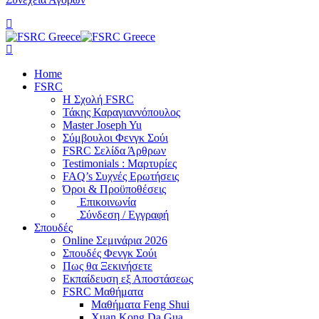
Home
FSRC
Η Σχολή FSRC
Τάκης Καραγιαννόπουλος
Master Joseph Yu
Σύμβουλοι Φενγκ Σούι
FSRC Σελίδα Άρθρων
Testimonials : Μαρτυρίες
FAQ’s Συχνές Ερωτήσεις
Όροι & Προϋποθέσεις
Επικοινωνία
Σύνδεση / Εγγραφή
Σπουδές
Online Σεμινάρια 2026
Σπουδές Φενγκ Σούι
Πως θα Ξεκινήσετε
Εκπαίδευση εξ Αποστάσεως
FSRC Μαθήματα
Μαθήματα Feng Shui
Xuan Kong Da Gua