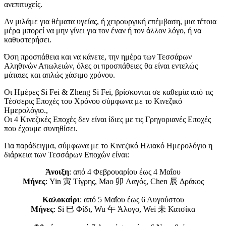
ανεπιτυχείς.
Αν μιλάμε για θέματα υγείας, ή χειρουργική επέμβαση, μια τέτοια
μέρα μπορεί να μην γίνει για τον έναν ή τον άλλον λόγο, ή να
καθυστερήσει.
Όση προσπάθεια και να κάνετε, την ημέρα των Τεσσάρων
Αληθινών Απωλειών, όλες οι προσπάθειες θα είναι εντελώς
μάταιες και απλώς χάσιμο χρόνου.
Οι Ημέρες Si Fei & Zheng Si Fei, βρίσκονται σε καθεμία από τις
Τέσσερις Εποχές του Χρόνου σύμφωνα με το Κινεζικό
Ημερολόγιο.,
Οι 4 Κινεζικές Εποχές δεν είναι ίδιες με τις Γρηγοριανές Εποχές
που έχουμε συνηθίσει.
Για παράδειγμα, σύμφωνα με το Κινεζικό Ηλιακό Ημερολόγιο η
διάρκεια των Τεσσάρων Εποχών είναι:
Άνοιξη
: από 4 Φεβρουαρίου έως 4 Μαΐου
Μήνες
: Yin 寅 Τίγρης, Mao 卯 Λαγός, Chen 辰 Δράκος
Καλοκαίρι
: από 5 Μαΐου έως 6 Αυγούστου
Μήνες
: Si 巳 Φίδι, Wu 午 Άλογο, Wei 未 Κατσίκα