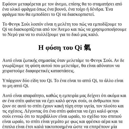
Εφόσον μεταφέρεται με τον άνεμο, επίσης θα το σταματήσει από
ένα υλικό φράγμα όπως ένα βουνό, ένα τοίχο ή δένδρα. Ένα
φράγμα που θα εμποδίσει το Qi να διασκορπιστεί.
Το Φενγκ Σούι λοιπόν είναι η μελέτη του πώς να εμποδίζουμε το
Qi να διασκορπίζεται από τον Άνεμο και πώς να χρησιμοποιήσουμε
το Νερό για να το συλλέξουμε για το δικό μας καλό.
Η φύση του Qi 氣
Αυτό είναι ζωτικής σημασίας όταν μελετάμε το Φενγκ Σούι. Αν δε
γνωρίζουμε τη φύση αυτού που μελετάμε, θα είναι αδύνατον να
χειριστούμε διαφορετικές καταστάσεις.
Υπάρχουν δύο είδη του Qi. Το ένα είναι το απτό Qi, το άλλο είναι
το μη απτό Qi.
Αυτό είναι απαραίτητο, καθώς η εμπειρία μας δείχνει ότι ακόμα και
αν ένα σπίτι φαίνεται να έχει καλό φενγκ σούι, οι άνθρωποι που
ζουν σε αυτό το σπίτι έχουν κακή τύχη στην υγεία, τον πλούτο και
τις σχέσεις. Λέγοντας ότι ένα σπίτι φαίνεται να έχει καλό φενγκ
σούι εννοώ ότι το περιβάλλον είναι ωραίο, το σχέδιο του σπιτιού
είναι ωραίο, το σπίτι είναι γεμάτο με φως και φρέσκο αέρα και τα
έπιπλα είναι έτσι καλά τακτοποιημένα ώστε να επιτρέπουν μία