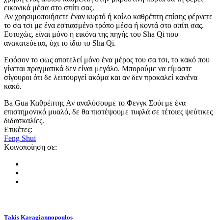
εικονικά μέσα στο σπίτι σας.
Αν χρησιμοποιήσετε έναν κυρτό ή κοίλο καθρέπτη επίσης φέρνετε
το σα τσι με ένα εστιασμένο τρόπο μέσα ή κοντά στο σπίτι σας.
Ευτυχώς, είναι μόνο η εικόνα της πηγής του Sha Qi που
ανακατεύεται, όχι το ίδιο το Sha Qi.
Εφόσον το φως αποτελεί μόνο ένα μέρος του σα τσι, το κακό που
γίνεται πραγματικά δεν είναι μεγάλο. Μπορούμε να είμαστε
σίγουροι ότι δε λειτουργεί ακόμα και αν δεν προκαλεί κανένα
κακό.
Ba Gua Καθρέπτης
Αν αναλύσουμε το Φενγκ Σούι με ένα
επιστημονικό μυαλό, δε θα πιστέψουμε τυφλά σε τέτοιες ψεύτικες
διδασκαλίες.
Ετικέτες:
Feng Shui
Κοινοποίηση σε:
Takis Karagiannopoulos