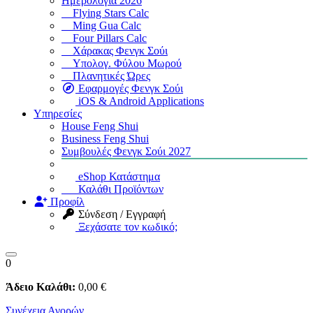
Ημερολόγια 2026
Flying Stars Calc
Ming Gua Calc
Four Pillars Calc
Χάρακας Φενγκ Σούι
Υπολογ. Φύλου Μωρού
Πλανητικές Ώρες
Εφαρμογές Φενγκ Σούι
iOS & Android Applications
Υπηρεσίες
House Feng Shui
Business Feng Shui
Συμβουλές Φενγκ Σούι 2027
eShop Κατάστημα
Καλάθι Προϊόντων
Προφίλ
Σύνδεση / Εγγραφή
Ξεχάσατε τον κωδικό;
0
Άδειο Καλάθι:
0
,00
€
Συνέχεια Αγορών