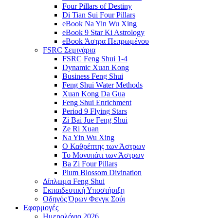
Four Pillars of Destiny
Di Tian Sui Four Pillars
eBook Na Yin Wu Xing
eBook 9 Star Ki Astrology
eBook Άστρα Πεπρωμένου
FSRC Σεμινάρια
FSRC Feng Shui 1-4
Dynamic Xuan Kong
Business Feng Shui
Feng Shui Water Methods
Xuan Kong Da Gua
Feng Shui Enrichment
Period 9 Flying Stars
Zi Bai Jue Feng Shui
Ze Ri Xuan
Na Yin Wu Xing
Ο Καθρέπτης των Άστρων
Το Μονοπάτι των Άστρων
Ba Zi Four Pillars
Plum Blossom Divination
Δίπλωμα Feng Shui
Εκπαιδευτική Υποστήριξη
Οδηγός Όρων Φενγκ Σούι
Εφαρμογές
Ημερολόγια 2026