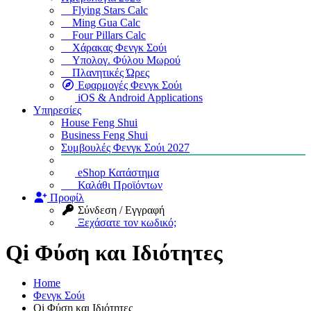
Flying Stars Calc
Ming Gua Calc
Four Pillars Calc
Χάρακας Φενγκ Σούι
Υπολογ. Φύλου Μωρού
Πλανητικές Ώρες
Εφαρμογές Φενγκ Σούι
iOS & Android Applications
Υπηρεσίες
House Feng Shui
Business Feng Shui
Συμβουλές Φενγκ Σούι 2027
eShop Κατάστημα
Καλάθι Προϊόντων
Προφίλ
Σύνδεση / Εγγραφή
Ξεχάσατε τον κωδικό;
Qi Φύση και Ιδιότητες
Home
Φενγκ Σούι
Qi Φύση και Ιδιότητες