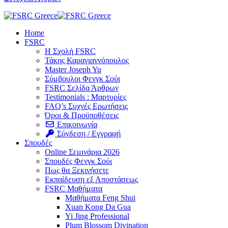
Home
FSRC
Η Σχολή FSRC
Τάκης Καραγιαννόπουλος
Master Joseph Yu
Σύμβουλοι Φενγκ Σούι
FSRC Σελίδα Άρθρων
Testimonials : Μαρτυρίες
FAQ’s Συχνές Ερωτήσεις
Όροι & Προϋποθέσεις
Επικοινωνία
Σύνδεση / Εγγραφή
Σπουδές
Online Σεμινάρια 2026
Σπουδές Φενγκ Σούι
Πως θα Ξεκινήσετε
Εκπαίδευση εξ Αποστάσεως
FSRC Μαθήματα
Μαθήματα Feng Shui
Xuan Kong Da Gua
Yi Jing Professional
Plum Blossom Divination