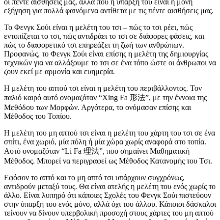
οι πέντε αισθήσεις μας, αλλά που η ύπαρξή του είναι η μόνη
εξήγηση για πολλά φαινόμενα αντίθετα με τις πέντε αισθήσεις μας.
Το Φενγκ Σούι είναι η μελέτη του τσι – πώς το τσι ρέει, πώς
εντοπίζεται το τσι, πώς αντιδράει το τσι σε διάφορες φάσεις, και
πώς το διαφορετικό τσι επηρεάζει τη ζωή των ανθρώπων.
Προφανώς, το Φενγκ Σούι είναι επίσης η μελέτη της δημιουργίας
τεχνικών για να αλλάξουμε το τσι σε ένα τόπο ώστε οι άνθρωποι να
ζουν εκεί με αρμονία και ευημερία.
Η μελέτη του απτού τσι είναι η μελέτη του περιβάλλοντος. Τον
παλιό καιρό αυτό ονομαζόταν “Xing Fa 形法”, με την έννοια της
Μεθόδου των Μορφών. Αργότερα, το ονόμασαν επίσης και
Μέθοδος του Τοπίου.
Η μελέτη του μη απτού τσι είναι η μελέτη του χάρτη του τσι σε ένα
σπίτι, ένα χωριό, μία πόλη ή μία χώρα χωρίς αναφορά στο τοπία.
Αυτό ονομαζόταν “Li Fa 理法”, που σημαίνει Μαθηματική
Μέθοδος. Μπορεί να περιγραφεί ως Μέθοδος Κατανομής του Τσι.
Εφόσον το απτό και το μη απτό τσι υπάρχουν συγχρόνως,
αντιδρούν μεταξύ τους. Θα είναι ατελής η μελέτη του ενός χωρίς το
άλλο. Είναι λυπηρό ότι κάποιες Σχολές του Φενγκ Σούι πιστεύουν
στην ύπαρξη του ενός μόνο, αλλά όχι του άλλου. Κάποιοι δάσκαλοι
τείνουν να δίνουν υπερβολική προσοχή στους χάρτες του μη απτού