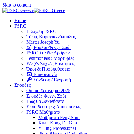
Skip to content
Home
FSRC
Η Σχολή FSRC
Τάκης Καραγιαννόπουλος
Master Joseph Yu
Σύμβουλοι Φενγκ Σούι
FSRC Σελίδα Άρθρων
Testimonials : Μαρτυρίες
FAQ’s Συχνές Ερωτήσεις
Όροι & Προϋποθέσεις
Επικοινωνία
Σύνδεση / Εγγραφή
Σπουδές
Online Σεμινάρια 2026
Σπουδές Φενγκ Σούι
Πως θα Ξεκινήσετε
Εκπαίδευση εξ Αποστάσεως
FSRC Μαθήματα
Μαθήματα Feng Shui
Xuan Kong Da Gua
Yi Jing Professional
Plum Blossom Divination