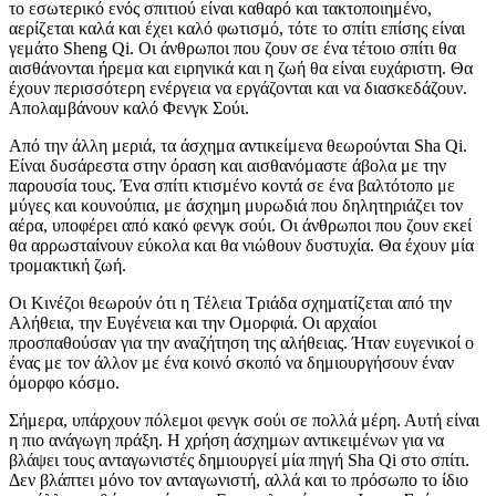
το εσωτερικό ενός σπιτιού είναι καθαρό και τακτοποιημένο,
αερίζεται καλά και έχει καλό φωτισμό, τότε το σπίτι επίσης είναι
γεμάτο Sheng Qi. Οι άνθρωποι που ζουν σε ένα τέτοιο σπίτι θα
αισθάνονται ήρεμα και ειρηνικά και η ζωή θα είναι ευχάριστη. Θα
έχουν περισσότερη ενέργεια να εργάζονται και να διασκεδάζουν.
Απολαμβάνουν καλό Φενγκ Σούι.
Από την άλλη μεριά, τα άσχημα αντικείμενα θεωρούνται Sha Qi.
Είναι δυσάρεστα στην όραση και αισθανόμαστε άβολα με την
παρουσία τους. Ένα σπίτι κτισμένο κοντά σε ένα βαλτότοπο με
μύγες και κουνούπια, με άσχημη μυρωδιά που δηλητηριάζει τον
αέρα, υποφέρει από κακό φενγκ σούι. Οι άνθρωποι που ζουν εκεί
θα αρρωσταίνουν εύκολα και θα νιώθουν δυστυχία. Θα έχουν μία
τρομακτική ζωή.
Οι Κινέζοι θεωρούν ότι η Τέλεια Τριάδα σχηματίζεται από την
Αλήθεια, την Ευγένεια και την Ομορφιά. Οι αρχαίοι
προσπαθούσαν για την αναζήτηση της αλήθειας. Ήταν ευγενικοί ο
ένας με τον άλλον με ένα κοινό σκοπό να δημιουργήσουν έναν
όμορφο κόσμο.
Σήμερα, υπάρχουν πόλεμοι φενγκ σούι σε πολλά μέρη. Αυτή είναι
η πιο ανάγωγη πράξη. Η χρήση άσχημων αντικειμένων για να
βλάψει τους ανταγωνιστές δημιουργεί μία πηγή Sha Qi στο σπίτι.
Δεν βλάπτει μόνο τον ανταγωνιστή, αλλά και το πρόσωπο το ίδιο