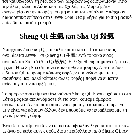
τσι και θεωρούν τη Μέθοδο των Μορφών ως δεισιδαιμονία. Από
την άλλη, κάποιοι Δάσκαλοι της Σχολής της Μορφής δεν
αναγνωρίζουν την ύπαρξη του μη απτού τσι καθόλου. Υπάρχουν
διαφορετικά επίπεδα στο Φενγκ Σούι. Θα μιλήσω για το πιο βασικό
επίπεδο σε αυτή τη σειρά.
Sheng Qi 生氣 και Sha Qi 殺氣
Υπάρχουν δύο είδη Qi, το καλό και το κακό. Το καλό είδος
ονομάζεται Σενγκ Τσι (Sheng Qi 生氣) ενώ το κακό είδος
ονομάζεται Σα Τσι (Sha Qi 殺氣). Η λέξη Sheng σημαίνει ζωτικός
ή ζωή. Η λέξη Sha σημαίνει κακό ή θανατηφόρος. Αυτά τα δύο
είδη του Qi μπορούμε κάποιες φορές να τα νιώσουμε με τις
αισθήσεις μας, αλλά κάποιες άλλες φορές μπορεί να είμαστε
ανίδεοι για την ύπαρξή τους.
Τα όμορφα αντικείμενα θεωρούνται Sheng Qi. Είναι ευχάριστα στα
μάτια μας και αισθανόμαστε άνετα όταν κοιτάμε όμορφα
αντικείμενα. Αν και αυτό που είναι ωραίο για κάποιον μπορεί να
μην είναι για κάποιον άλλον, δεν μπορούμε να παραβλέψουμε τη
γενική κοινή γνώμη.
Ένα σπίτι κτισμένο σε ένα ωραίο περιβάλλον λέγεται τότε ότι κάνει
μπάνιο σε καλό φενγκ σούι, διότι περιβάλλεται από Sheng Qi. Αν