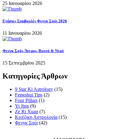
25 Ιανουαρίου 2026
Ετήσιες Συμβουλές Φενγκ Σούι 2026
11 Ιανουαρίου 2026
Φενγκ Σούι, Άνεμος, Βουνό & Νερό
15 Σεπτεμβρίου 2025
Κατηγορίες Άρθρων
9 Star Ki Astrology
(15)
Fengshui Tips
(2)
Four Pillars
(1)
Yi Jing
(9)
Ze Ri Xuan
(7)
Κινέζικη Αστρολογία
(15)
Φενγκ Σούι
(42)