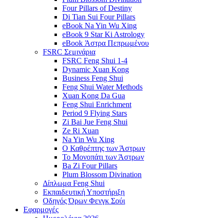
Four Pillars of Destiny
Di Tian Sui Four Pillars
eBook Na Yin Wu Xing
eBook 9 Star Ki Astrology
eBook Άστρα Πεπρωμένου
FSRC Σεμινάρια
FSRC Feng Shui 1-4
Dynamic Xuan Kong
Business Feng Shui
Feng Shui Water Methods
Xuan Kong Da Gua
Feng Shui Enrichment
Period 9 Flying Stars
Zi Bai Jue Feng Shui
Ze Ri Xuan
Na Yin Wu Xing
Ο Καθρέπτης των Άστρων
Το Μονοπάτι των Άστρων
Ba Zi Four Pillars
Plum Blossom Divination
Δίπλωμα Feng Shui
Εκπαιδευτική Υποστήριξη
Οδηγός Όρων Φενγκ Σούι
Εφαρμογές