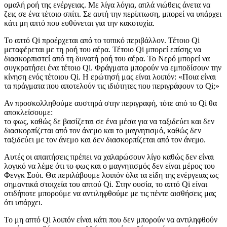
ομαλή ροή της ενέργειας. Με λίγα λόγια, απλά νιώθεις άνετα να
ζεις σε ένα τέτοιο σπίτι. Σε αυτή την περίπτωση, μπορεί να υπάρχει
κάτι μη απτό που ευθύνεται για την κακοτυχία.
Το απτό Qi προέρχεται από το τοπικό περιβάλλον. Τέτοιο Qi
μεταφέρεται με τη ροή του αέρα. Τέτοιο Qi μπορεί επίσης να
διασκορπιστεί από τη δυνατή ροή του αέρα. Το Νερό μπορεί να
συγκρατήσει ένα τέτοιο Qi. Φράγματα μπορούν να εμποδίσουν την
κίνηση ενός τέτοιου Qi. Η ερώτησή μας είναι λοιπόν: «Ποια είναι
τα πράγματα που αποτελούν τις ιδιότητες που περιγράφουν το Qi;»
Αν προσκολληθούμε αυστηρά στην περιγραφή, τότε από το Qi θα
αποκλείσουμε:
το φως, καθώς δε βασίζεται σε ένα μέσα για να ταξιδεύει και δεν
διασκορπίζεται από τον άνεμο και το μαγνητισμό, καθώς δεν
ταξιδεύει με τον άνεμο και δεν διασκορπίζεται από τον άνεμο.
Αυτές οι απαιτήσεις πρέπει να χαλαρώσουν λίγο καθώς δεν είναι
λογικό να λέμε ότι το φως και ο μαγνητισμός δεν είναι μέρος του
Φενγκ Σούι. Θα περιλάβουμε λοιπόν όλα τα είδη της ενέργειας ως
σημαντικά στοιχεία του απτού Qi. Στην ουσία, το απτό Qi είναι
οτιδήποτε μπορούμε να αντιληφθούμε με τις πέντε αισθήσεις μας
ότι υπάρχει.
Το μη απτό Qi λοιπόν είναι κάτι που δεν μπορούν να αντιληφθούν