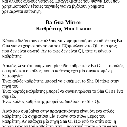
και άλλους αθώους γείτονες. Επαγγελματίες του Φενγκ Σούι που
χρησιμοποιούν τέτοιες τεχνικές για να βγάλουν χρήματα
χρειάζονται επίπληξη.
Ba Gua Mirror
Καθρέπτης Μπα Γκουα
Κάποιοι διδάσκουν σε άλλους να χρησιμοποιήσουν καθρέφτες Ba
Gua για να χειριστούν το σα τσι. Εξομοιώνουν το Qi με το φως,
που δεν είναι σωστό. Αν το φως δεν είναι Qi, τότε τι κάνει ο
καθρέπτης;
Λοιπόν, λένε ότι υπάρχουν τρία είδη καθρεπτών Ba Gua – ο απλός,
ο κυρτός και ο κοίλος, που ο καθένας έχει μία συγκεκριμένη
λειτουργία:
Ένας απλός καθρέπτης μπορεί να εκπέμψει το Sha Qi πίσω στην
πηγή του.
Ένας κυρτός καθρέπτης μπορεί να συγκεντρώσει το Sha Qi σε ένα
σημείο.
Ένας κοίλος καθρέπτης μπορεί να διαλύσει το Sha Qi.
Αυτό που συμβαίνει στην πραγματικότητα είναι ότι ένα απλός
καθρέπτης θα σχηματίσει μία εικόνα στο πίσω μέρος του
καθρέπτη. Αν υπάρχει μία πηγή Sha Qi έξω από το σπίτι σας, η
χρήση ενός απλού καθρέπτη στην μπροστινή πόρτα θα τη φέρει