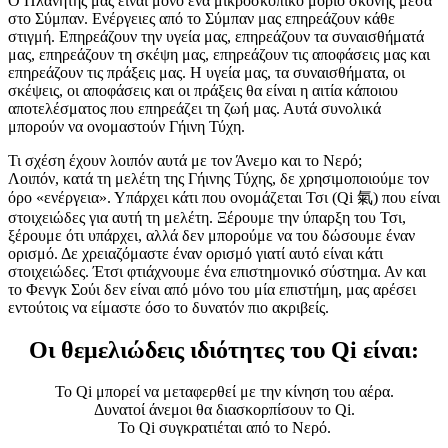
Ο Πλανήτης μας είναι μόνο ένα μικροσκοπικό μόριο σκόνης μέσα
στο Σύμπαν. Ενέργειες από το Σύμπαν μας επηρεάζουν κάθε
στιγμή. Επηρεάζουν την υγεία μας, επηρεάζουν τα συναισθήματά
μας, επηρεάζουν τη σκέψη μας, επηρεάζουν τις αποφάσεις μας και
επηρεάζουν τις πράξεις μας. Η υγεία μας, τα συναισθήματα, οι
σκέψεις, οι αποφάσεις και οι πράξεις θα είναι η αιτία κάποιου
αποτελέσματος που επηρεάζει τη ζωή μας. Αυτά συνολικά
μπορούν να ονομαστούν Γήινη Τύχη.
Τι σχέση έχουν λοιπόν αυτά με τον Άνεμο και το Νερό;
Λοιπόν, κατά τη μελέτη της Γήινης Τύχης, δε χρησιμοποιούμε τον
όρο «ενέργεια». Υπάρχει κάτι που ονομάζεται Τσι (Qi 氣) που είναι
στοιχειώδες για αυτή τη μελέτη. Ξέρουμε την ύπαρξη του Τσι,
ξέρουμε ότι υπάρχει, αλλά δεν μπορούμε να του δώσουμε έναν
ορισμό. Δε χρειαζόμαστε έναν ορισμό γιατί αυτό είναι κάτι
στοιχειώδες. Έτσι φτιάχνουμε ένα επιστημονικό σύστημα. Αν και
το Φενγκ Σούι δεν είναι από μόνο του μία επιστήμη, μας αρέσει
εντούτοις να είμαστε όσο το δυνατόν πιο ακριβείς.
Οι θεμελιώδεις ιδιότητες του Qi είναι:
Το Qi μπορεί να μεταφερθεί με την κίνηση του αέρα.
Δυνατοί άνεμοι θα διασκορπίσουν το Qi.
Το Qi συγκρατιέται από το Νερό.