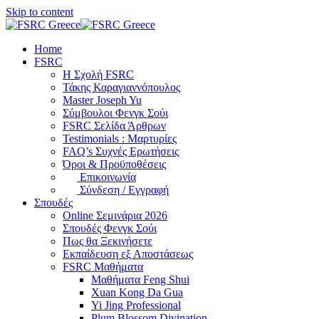
Skip to content
Home
FSRC
Η Σχολή FSRC
Τάκης Καραγιαννόπουλος
Master Joseph Yu
Σύμβουλοι Φενγκ Σούι
FSRC Σελίδα Άρθρων
Testimonials : Μαρτυρίες
FAQ’s Συχνές Ερωτήσεις
Όροι & Προϋποθέσεις
Επικοινωνία
Σύνδεση / Εγγραφή
Σπουδές
Online Σεμινάρια 2026
Σπουδές Φενγκ Σούι
Πως θα Ξεκινήσετε
Εκπαίδευση εξ Αποστάσεως
FSRC Μαθήματα
Μαθήματα Feng Shui
Xuan Kong Da Gua
Yi Jing Professional
Plum Blossom Divination