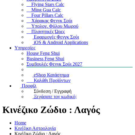
Flying Stars Calc
Ming Gua Calc
Four Pillars Calc
Χάρακας Φενγκ Σούι
Υπολογ. Φύλου Μωρού
Πλανητικές Ώρες
Εφαρμογές Φενγκ Σούι
iOS & Android Applications
Υπηρεσίες
House Feng Shui
Business Feng Shui
Συμβουλές Φενγκ Σούι 2027
eShop Κατάστημα
Καλάθι Προϊόντων
Προφίλ
Σύνδεση / Εγγραφή
Ξεχάσατε τον κωδικό;
Κινέζικο Ζώδιο : Λαγός
Home
Κινέζικη Αστρολογία
Κινέζικο Ζώδιο : Λαγός