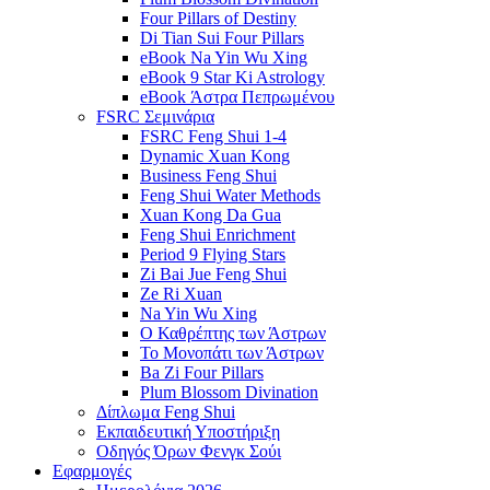
Four Pillars of Destiny
Di Tian Sui Four Pillars
eBook Na Yin Wu Xing
eBook 9 Star Ki Astrology
eBook Άστρα Πεπρωμένου
FSRC Σεμινάρια
FSRC Feng Shui 1-4
Dynamic Xuan Kong
Business Feng Shui
Feng Shui Water Methods
Xuan Kong Da Gua
Feng Shui Enrichment
Period 9 Flying Stars
Zi Bai Jue Feng Shui
Ze Ri Xuan
Na Yin Wu Xing
Ο Καθρέπτης των Άστρων
Το Μονοπάτι των Άστρων
Ba Zi Four Pillars
Plum Blossom Divination
Δίπλωμα Feng Shui
Εκπαιδευτική Υποστήριξη
Οδηγός Όρων Φενγκ Σούι
Εφαρμογές