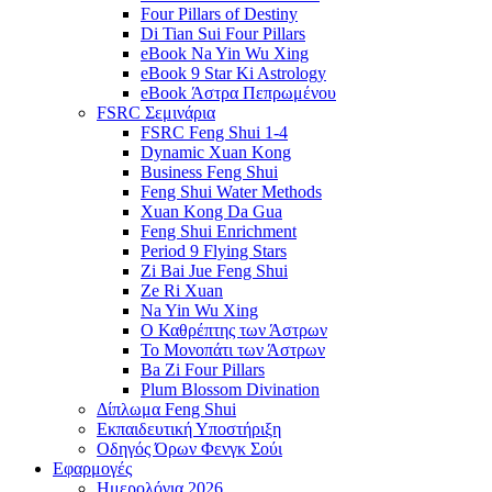
Four Pillars of Destiny
Di Tian Sui Four Pillars
eBook Na Yin Wu Xing
eBook 9 Star Ki Astrology
eBook Άστρα Πεπρωμένου
FSRC Σεμινάρια
FSRC Feng Shui 1-4
Dynamic Xuan Kong
Business Feng Shui
Feng Shui Water Methods
Xuan Kong Da Gua
Feng Shui Enrichment
Period 9 Flying Stars
Zi Bai Jue Feng Shui
Ze Ri Xuan
Na Yin Wu Xing
Ο Καθρέπτης των Άστρων
Το Μονοπάτι των Άστρων
Ba Zi Four Pillars
Plum Blossom Divination
Δίπλωμα Feng Shui
Εκπαιδευτική Υποστήριξη
Οδηγός Όρων Φενγκ Σούι
Εφαρμογές
Ημερολόγια 2026