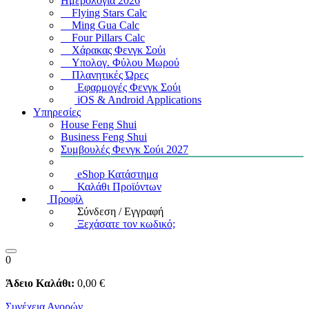
Ημερολόγια 2026
Flying Stars Calc
Ming Gua Calc
Four Pillars Calc
Χάρακας Φενγκ Σούι
Υπολογ. Φύλου Μωρού
Πλανητικές Ώρες
Εφαρμογές Φενγκ Σούι
iOS & Android Applications
Υπηρεσίες
House Feng Shui
Business Feng Shui
Συμβουλές Φενγκ Σούι 2027
eShop Κατάστημα
Καλάθι Προϊόντων
Προφίλ
Σύνδεση / Εγγραφή
Ξεχάσατε τον κωδικό;
0
Άδειο Καλάθι:
0
,00
€
Συνέχεια Αγορών