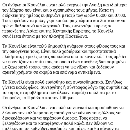
Οι άνθρωποι Κουνέλια είναι πολύ ενεργοί την Ανοιξη και ιδιαίτερα
τον Μάρτιο που είναι και ο αγαπημένος τους μήνας. Κατα τη
διάρκεια της ημέρας κυβερνάνε μεταξύ των ωρών 05:00 και 07:00.
Τους αρέσουν τα μπλε, γκρι και άσπρα χρώματα και λατρεύουν να
τρώνε θαλασσινά και λαχανικά. Τους συναντάμε κυρίως σε
περιοχές της Ασίας και της Κεντρικής Ευρώπης. το Κουνέλι
συνδέεται έντονα με τον πλανήτη Ποσειδώνα.
Τα Κουνέλια είναι πολύ δημοφιλή ανάμεσα στους φίλους τους και
την οικογένεια τους. Είναι πολύ χαδιάρικα και προστατευτικά
πλάσματα, μερικές φορές παραπάνω απο το κανονικό. Τους αρέσει
να φροντίζουν το σπίτι τους το οποίο είναι συνήθως διακοσμημένο
με ξεχωριστό τρόπο. τους αρέσει να ψωνίζουν και ξοδεύουν
αρκετά χρήματα σε ακριβά και επώνυμα αντικείμενα.
Το Κουνέλι είναι πολύ ευαίσθητο και συναισθηματικό. Συνήθως
γίνεται καλός φίλος, συνεργάτης ή σύντροφος λόγω της συμπάθειας
του προς τα προβλήματα των άλλων. ταιριάζει απόλυτα με το
Γουρούνι, το Πρόβατο και τον Πίθηκο.
Οι άνθρωποι Κουνέλια είναι πολύ κοινωνικοί και προσπαθούν να
δώσουν τον καλύτερο τους εαυτό για να κάνουν τους άλλους να
διασκεδάσουν και να περάσουν όμορφα. Τους αρέσει να
ξελογιάζουν και τα καταφέρνουν πολύ καλά. Δεν θέλουν να
μπλέκονται σε καβγάδες. φασαρίες και μάχες και θα κάνουν τα