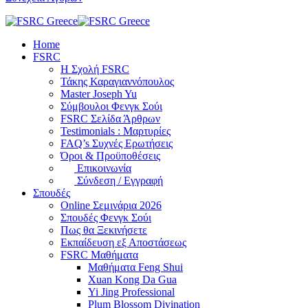
Home
FSRC
Η Σχολή FSRC
Τάκης Καραγιαννόπουλος
Master Joseph Yu
Σύμβουλοι Φενγκ Σούι
FSRC Σελίδα Άρθρων
Testimonials : Μαρτυρίες
FAQ’s Συχνές Ερωτήσεις
Όροι & Προϋποθέσεις
Επικοινωνία
Σύνδεση / Εγγραφή
Σπουδές
Online Σεμινάρια 2026
Σπουδές Φενγκ Σούι
Πως θα Ξεκινήσετε
Εκπαίδευση εξ Αποστάσεως
FSRC Μαθήματα
Μαθήματα Feng Shui
Xuan Kong Da Gua
Yi Jing Professional
Plum Blossom Divination