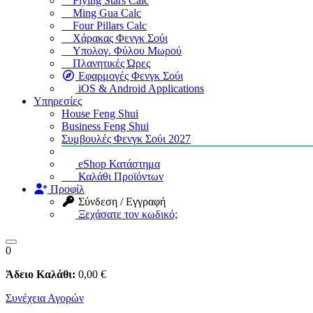
Flying Stars Calc
Ming Gua Calc
Four Pillars Calc
Χάρακας Φενγκ Σούι
Υπολογ. Φύλου Μωρού
Πλανητικές Ώρες
Εφαρμογές Φενγκ Σούι
iOS & Android Applications
Υπηρεσίες
House Feng Shui
Business Feng Shui
Συμβουλές Φενγκ Σούι 2027
eShop Κατάστημα
Καλάθι Προϊόντων
Προφίλ
Σύνδεση / Εγγραφή
Ξεχάσατε τον κωδικό;
0
Άδειο Καλάθι:
0
,00
€
Συνέχεια Αγορών