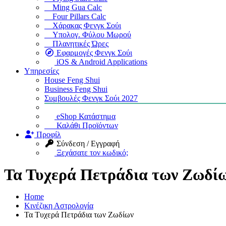
Ming Gua Calc
Four Pillars Calc
Χάρακας Φενγκ Σούι
Υπολογ. Φύλου Μωρού
Πλανητικές Ώρες
Εφαρμογές Φενγκ Σούι
iOS & Android Applications
Υπηρεσίες
House Feng Shui
Business Feng Shui
Συμβουλές Φενγκ Σούι 2027
eShop Κατάστημα
Καλάθι Προϊόντων
Προφίλ
Σύνδεση / Εγγραφή
Ξεχάσατε τον κωδικό;
Τα Τυχερά Πετράδια των Ζωδί
Home
Κινέζικη Αστρολογία
Τα Τυχερά Πετράδια των Ζωδίων