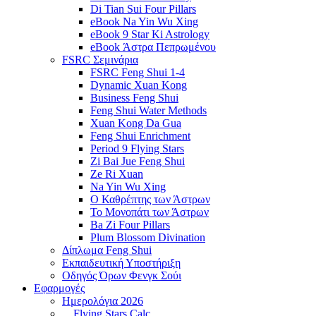
Di Tian Sui Four Pillars
eBook Na Yin Wu Xing
eBook 9 Star Ki Astrology
eBook Άστρα Πεπρωμένου
FSRC Σεμινάρια
FSRC Feng Shui 1-4
Dynamic Xuan Kong
Business Feng Shui
Feng Shui Water Methods
Xuan Kong Da Gua
Feng Shui Enrichment
Period 9 Flying Stars
Zi Bai Jue Feng Shui
Ze Ri Xuan
Na Yin Wu Xing
Ο Καθρέπτης των Άστρων
Το Μονοπάτι των Άστρων
Ba Zi Four Pillars
Plum Blossom Divination
Δίπλωμα Feng Shui
Εκπαιδευτική Υποστήριξη
Οδηγός Όρων Φενγκ Σούι
Εφαρμογές
Ημερολόγια 2026
Flying Stars Calc