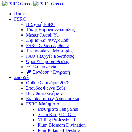
Home
FSRC
Η Σχολή FSRC
Τάκης Καραγιαννόπουλος
Master Joseph Yu
Σύμβουλοι Φενγκ Σούι
FSRC Σελίδα Άρθρων
Testimonials : Μαρτυρίες
FAQ’s Συχνές Ερωτήσεις
Όροι & Προϋποθέσεις
Επικοινωνία
Σύνδεση / Εγγραφή
Σπουδές
Online Σεμινάρια 2026
Σπουδές Φενγκ Σούι
Πως θα Ξεκινήσετε
Εκπαίδευση εξ Αποστάσεως
FSRC Μαθήματα
Μαθήματα Feng Shui
Xuan Kong Da Gua
Yi Jing Professional
Plum Blossom Divination
Four Pillars of Destiny