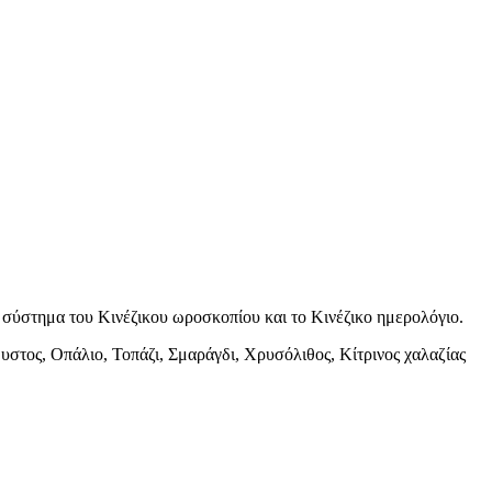
ο σύστημα του Κινέζικου ωροσκοπίου και το Κινέζικο ημερολόγιο.
θυστος, Οπάλιο, Τοπάζι, Σμαράγδι, Χρυσόλιθος, Κίτρινος χαλαζίας