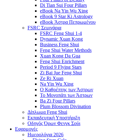
Di Tian Sui Four Pillars
eBook Na Yin Wu Xing
eBook 9 Star Ki Astrology
eBook Άστρα Πεπρωμένου
FSRC Σεμινάρια
FSRC Feng Shui 1-4
Dynamic Xuan Kong
Business Feng Shui
Feng Shui Water Methods
Xuan Kong Da Gua
Feng Shui Enrichment
Period 9 Flying Stars
Zi Bai Jue Feng Shui
Ze Ri Xuan
Na Yin Wu Xing
Ο Καθρέπτης των Άστρων
Το Μονοπάτι των Άστρων
Ba Zi Four Pillars
Plum Blossom Divination
Δίπλωμα Feng Shui
Εκπαιδευτική Υποστήριξη
Οδηγός Όρων Φενγκ Σούι
Εφαρμογές
Ημερολόγια 2026