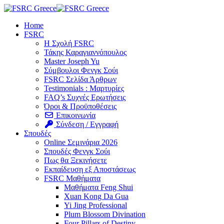
Skip
to
Home
content
FSRC
Η Σχολή FSRC
Τάκης Καραγιαννόπουλος
Master Joseph Yu
Σύμβουλοι Φενγκ Σούι
FSRC Σελίδα Άρθρων
Testimonials : Μαρτυρίες
FAQ’s Συχνές Ερωτήσεις
Όροι & Προϋποθέσεις
Επικοινωνία
Σύνδεση / Εγγραφή
Σπουδές
Online Σεμινάρια 2026
Σπουδές Φενγκ Σούι
Πως θα Ξεκινήσετε
Εκπαίδευση εξ Αποστάσεως
FSRC Μαθήματα
Μαθήματα Feng Shui
Xuan Kong Da Gua
Yi Jing Professional
Plum Blossom Divination
Four Pillars of Destiny