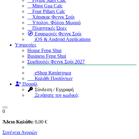
Flying Stars Calc
Ming Gua Calc
Four Pillars Calc
Χάρακας Φενγκ Σούι
Υπολογ. Φύλου Μωρού
Πλανητικές Ώρες
Εφαρμογές Φενγκ Σούι
iOS & Android Applications
Υπηρεσίες
House Feng Shui
Business Feng Shui
Συμβουλές Φενγκ Σούι 2027
eShop Κατάστημα
Καλάθι Προϊόντων
Προφίλ
Σύνδεση / Εγγραφή
Ξεχάσατε τον κωδικό;
0
Άδειο Καλάθι:
0
,00
€
Συνέχεια Αγορών