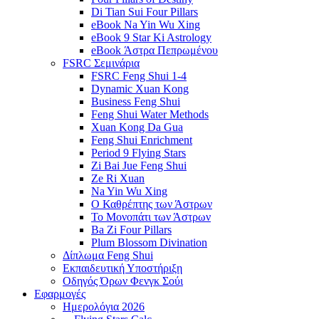
Di Tian Sui Four Pillars
eBook Na Yin Wu Xing
eBook 9 Star Ki Astrology
eBook Άστρα Πεπρωμένου
FSRC Σεμινάρια
FSRC Feng Shui 1-4
Dynamic Xuan Kong
Business Feng Shui
Feng Shui Water Methods
Xuan Kong Da Gua
Feng Shui Enrichment
Period 9 Flying Stars
Zi Bai Jue Feng Shui
Ze Ri Xuan
Na Yin Wu Xing
Ο Καθρέπτης των Άστρων
Το Μονοπάτι των Άστρων
Ba Zi Four Pillars
Plum Blossom Divination
Δίπλωμα Feng Shui
Εκπαιδευτική Υποστήριξη
Οδηγός Όρων Φενγκ Σούι
Εφαρμογές
Ημερολόγια 2026