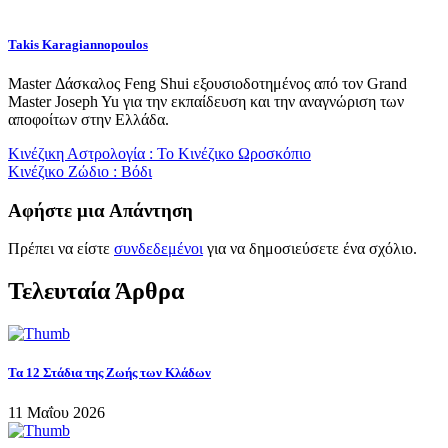
Takis Karagiannopoulos
Master Δάσκαλος Feng Shui εξουσιοδοτημένος από τον Grand
Master Joseph Yu για την εκπαίδευση και την αναγνώριση των
αποφοίτων στην Ελλάδα.
Κινέζικη Αστρολογία : Το Κινέζικο Ωροσκόπιο
Κινέζικο Ζώδιο : Βόδι
Αφήστε μια Απάντηση
Πρέπει να είστε
συνδεδεμένοι
για να δημοσιεύσετε ένα σχόλιο.
Τελευταία Άρθρα
Τα 12 Στάδια της Ζωής των Κλάδων
11 Μαΐου 2026