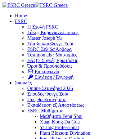
Home
FSRC
Η Σχολή FSRC
Τάκης Καραγιαννόπουλος
Master Joseph Yu
Σύμβουλοι Φενγκ Σούι
FSRC Σελίδα Άρθρων
Testimonials : Μαρτυρίες
FAQ’s Συχνές Ερωτήσεις
Όροι & Προϋποθέσεις
Επικοινωνία
Σύνδεση / Εγγραφή
Σπουδές
Online Σεμινάρια 2026
Σπουδές Φενγκ Σούι
Πως θα Ξεκινήσετε
Εκπαίδευση εξ Αποστάσεως
FSRC Μαθήματα
Μαθήματα Feng Shui
Xuan Kong Da Gua
Yi Jing Professional
Plum Blossom Divination
Four Pillars of Destiny