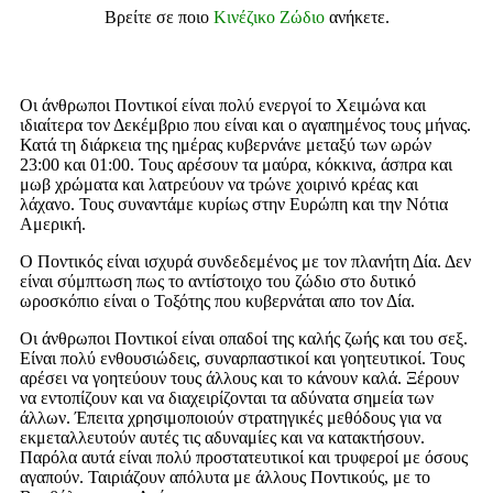
Βρείτε σε ποιο
Κινέζικο Ζώδιο
ανήκετε.
Οι άνθρωποι Ποντικοί είναι πολύ ενεργοί το Χειμώνα και
ιδιαίτερα τον Δεκέμβριο που είναι και ο αγαπημένος τους μήνας.
Κατά τη διάρκεια της ημέρας κυβερνάνε μεταξύ των ωρών
23:00 και 01:00. Τους αρέσουν τα μαύρα, κόκκινα, άσπρα και
μωβ χρώματα και λατρεύουν να τρώνε χοιρινό κρέας και
λάχανο. Τους συναντάμε κυρίως στην Ευρώπη και την Νότια
Αμερική.
Ο Ποντικός είναι ισχυρά συνδεδεμένος με τον πλανήτη Δία. Δεν
είναι σύμπτωση πως το αντίστοιχο του ζώδιο στο δυτικό
ωροσκόπιο είναι ο Τοξότης που κυβερνάται απο τον Δία.
Οι άνθρωποι Ποντικοί είναι οπαδοί της καλής ζωής και του σεξ.
Είναι πολύ ενθουσιώδεις, συναρπαστικοί και γοητευτικοί. Τους
αρέσει να γοητεύουν τους άλλους και το κάνουν καλά. Ξέρουν
να εντοπίζουν και να διαχειρίζονται τα αδύνατα σημεία των
άλλων. Έπειτα χρησιμοποιούν στρατηγικές μεθόδους για να
εκμεταλλευτούν αυτές τις αδυναμίες και να κατακτήσουν.
Παρόλα αυτά είναι πολύ προστατευτικοί και τρυφεροί με όσους
αγαπούν. Ταιριάζουν απόλυτα με άλλους Ποντικούς, με το