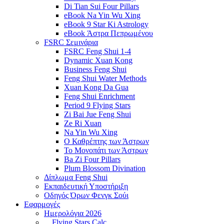
Di Tian Sui Four Pillars
eBook Na Yin Wu Xing
eBook 9 Star Ki Astrology
eBook Άστρα Πεπρωμένου
FSRC Σεμινάρια
FSRC Feng Shui 1-4
Dynamic Xuan Kong
Business Feng Shui
Feng Shui Water Methods
Xuan Kong Da Gua
Feng Shui Enrichment
Period 9 Flying Stars
Zi Bai Jue Feng Shui
Ze Ri Xuan
Na Yin Wu Xing
Ο Καθρέπτης των Άστρων
Το Μονοπάτι των Άστρων
Ba Zi Four Pillars
Plum Blossom Divination
Δίπλωμα Feng Shui
Εκπαιδευτική Υποστήριξη
Οδηγός Όρων Φενγκ Σούι
Εφαρμογές
Ημερολόγια 2026
Flying Stars Calc