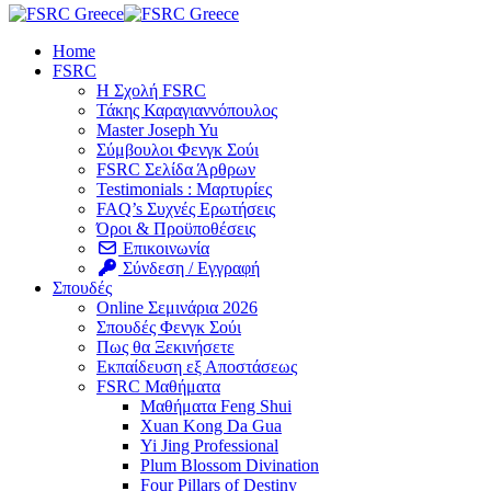
Home
FSRC
Η Σχολή FSRC
Τάκης Καραγιαννόπουλος
Master Joseph Yu
Σύμβουλοι Φενγκ Σούι
FSRC Σελίδα Άρθρων
Testimonials : Μαρτυρίες
FAQ’s Συχνές Ερωτήσεις
Όροι & Προϋποθέσεις
Επικοινωνία
Σύνδεση / Εγγραφή
Σπουδές
Online Σεμινάρια 2026
Σπουδές Φενγκ Σούι
Πως θα Ξεκινήσετε
Εκπαίδευση εξ Αποστάσεως
FSRC Μαθήματα
Μαθήματα Feng Shui
Xuan Kong Da Gua
Yi Jing Professional
Plum Blossom Divination
Four Pillars of Destiny