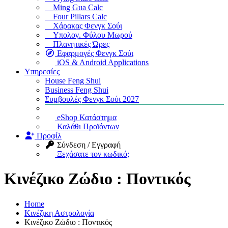
Ming Gua Calc
Four Pillars Calc
Χάρακας Φενγκ Σούι
Υπολογ. Φύλου Μωρού
Πλανητικές Ώρες
Εφαρμογές Φενγκ Σούι
iOS & Android Applications
Υπηρεσίες
House Feng Shui
Business Feng Shui
Συμβουλές Φενγκ Σούι 2027
eShop Κατάστημα
Καλάθι Προϊόντων
Προφίλ
Σύνδεση / Εγγραφή
Ξεχάσατε τον κωδικό;
Κινέζικο Ζώδιο : Ποντικός
Home
Κινέζικη Αστρολογία
Κινέζικο Ζώδιο : Ποντικός